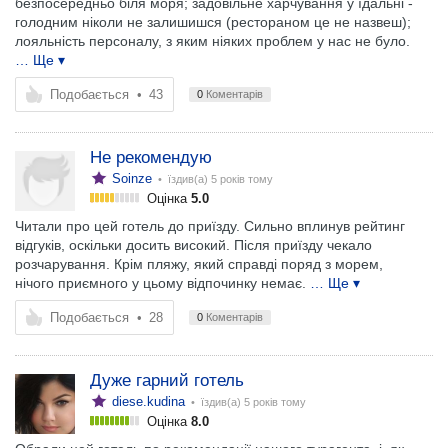
безпосередньо біля моря; задовільне харчування у їдальні -
голодним ніколи не залишишся (рестораном це не назвеш);
лояльність персоналу, з яким ніяких проблем у нас не було.
… Ще ▾
Подобається
•
43
0
Коментарів
Не рекомендую
Soinze
• їздив(а)
5 років тому
Оцінка
5.0
Читали про цей готель до приїзду. Сильно вплинув рейтинг
відгуків, оскільки досить високий. Після приїзду чекало
розчарування. Крім пляжу, який справді поряд з морем,
нічого приємного у цьому відпочинку немає.
… Ще ▾
Подобається
•
28
0
Коментарів
Дуже гарний готель
diese.kudina
• їздив(а)
5 років тому
Оцінка
8.0