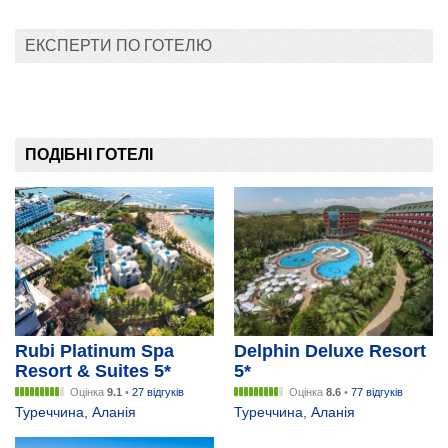
ЕКСПЕРТИ ПО ГОТЕЛЮ
ПОДІБНІ ГОТЕЛІ
Rubi Platinum Spa
Delphin Deluxe Resort
Resort & Suites 5*
5*
Оцінка
9.1
•
27 відгуків
Оцінка
8.6
•
77 відгуків
Туреччина
,
Аланія
Туреччина
,
Аланія