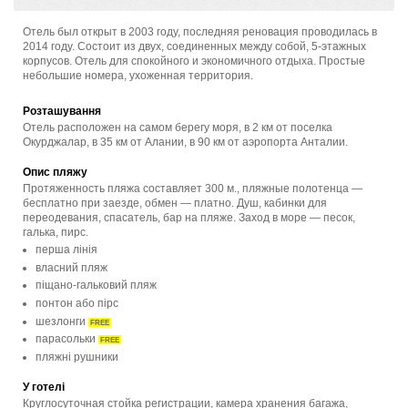
Отель был открыт в 2003 году, последняя реновация проводилась в
2014 году. Состоит из двух, соединенных между собой, 5-этажных
корпусов. Отель для спокойного и экономичного отдыха. Простые
небольшие номера, ухоженная территория.
Розташування
Отель расположен на самом берегу моря, в 2 км от поселка
Окурджалар, в 35 км от Алании, в 90 км от аэропорта Анталии.
Опис пляжу
Протяженность пляжа составляет 300 м., пляжные полотенца —
бесплатно при заезде, обмен — платно. Душ, кабинки для
переодевания, спасатель, бар на пляже. Заход в море — песок,
галька, пирс.
перша лінія
власний пляж
піщано-гальковий пляж
понтон або пірс
шезлонги
FREE
парасольки
FREE
пляжні рушники
У готелі
Круглосуточная стойка регистрации, камера хранения багажа,