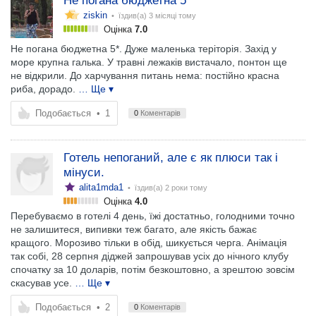
Не погана бюджетна 5*
ziskin
• їздив(а)
3 місяці тому
Оцінка
7.0
Не погана бюджетна 5*. Дуже маленька теріторія. Захід у
море крупна галька. У травні лежаків вистачало, понтон ще
не відкрили. До харчування питань нема: постійно красна
риба, дорадо.
… Ще ▾
Подобається
•
1
0
Коментарів
Готель непоганий, але є як плюси так і
мінуси.
alita1mda1
• їздив(а)
2 роки тому
Оцінка
4.0
Перебуваємо в готелі 4 день, їжі достатньо, голодними точно
не залишитеся, випивки теж багато, але якість бажає
кращого. Морозиво тільки в обід, шикується черга. Анімація
так собі, 28 серпня діджей запрошував усіх до нічного клубу
спочатку за 10 доларів, потім безкоштовно, а зрештою зовсім
скасував усе.
… Ще ▾
Подобається
•
2
0
Коментарів