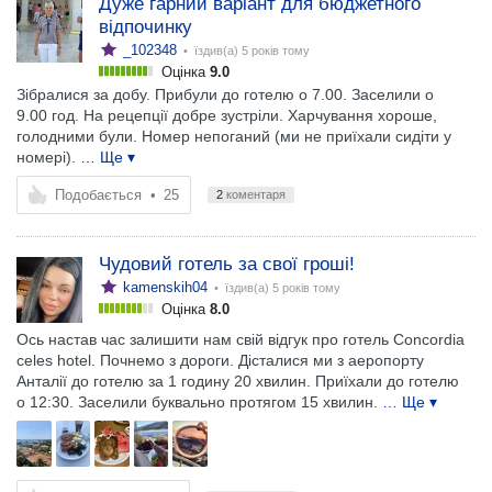
Дуже гарний варіант для бюджетного
відпочинку
_102348
• їздив(а)
5 років тому
Оцінка
9.0
Зібралися за добу. Прибули до готелю о 7.00. Заселили о
9.00 год. На рецепції добре зустріли. Харчування хороше,
голодними були. Номер непоганий (ми не приїхали сидіти у
номері).
… Ще ▾
Подобається
•
25
2
коментаря
Чудовий готель за свої гроші!
kamenskih04
• їздив(а)
5 років тому
Оцінка
8.0
Ось настав час залишити нам свій відгук про готель Concordia
celes hotel. Почнемо з дороги. Дісталися ми з аеропорту
Анталії до готелю за 1 годину 20 хвилин. Приїхали до готелю
о 12:30. Заселили буквально протягом 15 хвилин.
… Ще ▾