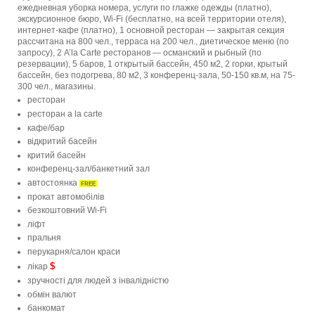
ежедневная уборка номера, услуги по глажке одежды (платно),
экскурсионное бюро, Wi-Fi (бесплатно, на всей территории отеля),
интернет-кафе (платно), 1 основной ресторан — закрытая секция
рассчитана на 800 чел., терраса на 200 чел., диетическое меню (по
запросу), 2 A’la Carte ресторанов — османский и рыбный (по
резервации), 5 баров, 1 открытый бассейн, 450 м2, 2 горки, крытый
бассейн, без подогрева, 80 м2, 3 конференц-зала, 50-150 кв.м, на 75-
300 чел., магазины.
ресторан
ресторан a la carte
кафе/бар
відкритий басейн
критий басейн
конференц-зал/банкетний зал
автостоянка
FREE
прокат автомобілів
безкоштовний Wi-Fi
ліфт
пральня
перукарня/салон краси
$
лікар
зручності для людей з інвалідністю
обмін валют
банкомат