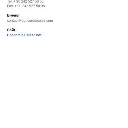
Tel: + 90 242 527 50 05
Fax: + 90 242 527 50 06
Е-мейл:
contact@concordiaceles.com
Сайт:
Concordia Celes Hotel