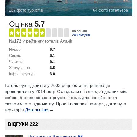
287 фото туристів
64 фото готельєра
Оцінка
5.7
на основі
208 відгуків
№172
у рейтингу готелів Аланії
Номер
6.7
Сервіс
6.1
Чистота
6.1
Харчування
6.5
Інфраструктура
6.8
Готель був відкритий у 2003 році, остання реновація
проводилася у 2014 році. Складається із двох, з'єднаних між
собою, 5-поверхових корпусів. Готель для спокійного та
економічного відпочинку. Прості невеликі номери, доглянута
територія.
Детальніше →
ВІДГУКИ 222