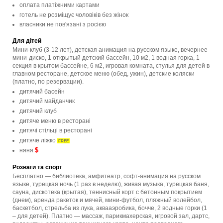
оплата платіжними картами
готель не розміщує чоловіків без жінок
власники не пов'язані з росією
Для дітей
Мини-клуб (3-12 лет), детская анимация на русском языке, вечернее
мини-диско, 1 открытый детский бассейн, 10 м2, 1 водная горка, 1
секция в крытом бассейне, 6 м2, игровая комната, стулья для детей в
главном ресторане, детское меню (обед, ужин), детские коляски
(платно, по резервации).
дитячий басейн
дитячий майданчик
дитячий клуб
дитяче меню в ресторані
дитячі стільці в ресторані
дитяче ліжко
FREE
$
няня
Розваги та спорт
Бесплатно — библиотека, амфитеатр, софт-анимация на русском
языке, турецкая ночь (1 раз в неделю), живая музыка, турецкая баня,
сауна, дискотека (крытая), теннисный корт с бетонным покрытием
(днем), аренда ракеток и мячей, мини-футбол, пляжный волейбол,
баскетбол, стрельба из лука, аквааэробика, бочче, 2 водные горки (1
– для детей). Платно — массаж, парикмахерская, игровой зал, дартс,