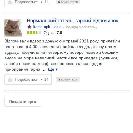
Подобається
•
11
0
Коментарів
Нормальний готель, гарний відпочинок
karat_apk.Lidiua
• їздив(а)
5 років тому
Оцінка
7.0
Відпочивали вдвох з донькою у травні 2021 року, прилетіли
рано-вранці 4.00 заселення пройшло за додаткову плату
відразу, поселили на четвертому поверсі номер з боковим
видом на море невеликий чистий все приладдя (рушники,
засоби гігієни на місці) все поповнювалося щодня,
прибирання гарна.
… Ще ▾
Подобається
•
14
2
коментаря
Показати ще »