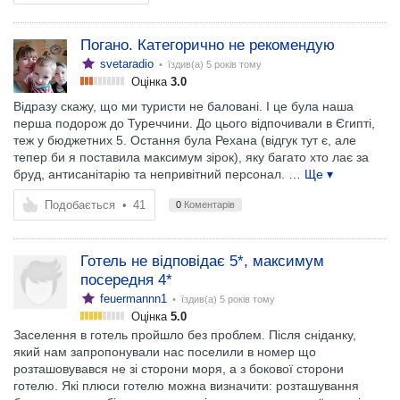
Погано. Категорично не рекомендую
svetaradio
• їздив(а)
5 років тому
Оцінка
3.0
Відразу скажу, що ми туристи не баловані. І це була наша
перша подорож до Туреччини. До цього відпочивали в Єгипті,
теж у бюджетних 5. Остання була Рехана (відгук тут є, але
тепер би я поставила максимум зірок), яку багато хто лає за
бруд, антисанітарію та непривітний персонал.
… Ще ▾
Подобається
•
41
0
Коментарів
Готель не відповідає 5*, максимум
посередня 4*
feuermannn1
• їздив(а)
5 років тому
Оцінка
5.0
Заселення в готель пройшло без проблем. Після сніданку,
який нам запропонували нас поселили в номер що
розташовувався не зі сторони моря, а з бокової сторони
готелю. Які плюси готелю можна визначити: розташування