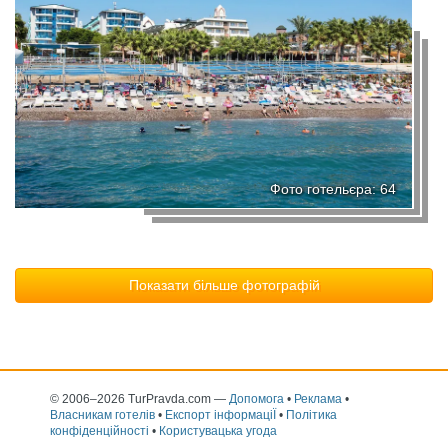
Фото готельєра: 64
Показати більше фотографій
© 2006–2026 TurPravda.com
—
Допомога
•
Реклама
•
Власникам готелів
•
Експорт інформаціЇ
•
Політика
конфіденційності
•
Користувацька угода