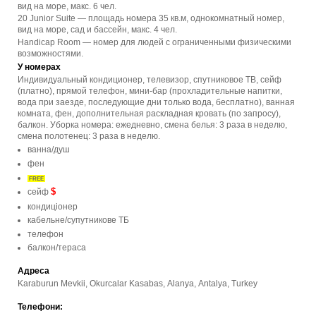
вид на море, макс. 6 чел.
20 Junior Suite — площадь номера 35 кв.м, однокомнатный номер,
вид на море, сад и бассейн, макс. 4 чел.
Handicap Room — номер для людей с ограниченными физическими
возможностями.
У номерах
Индивидуальный кондиционер, телевизор, спутниковое ТВ, сейф
(платно), прямой телефон, мини-бар (прохладительные напитки,
вода при заезде, последующие дни только вода, бесплатно), ванная
комната, фен, дополнительная раскладная кровать (по запросу),
балкон. Уборка номера: ежедневно, смена белья: 3 раза в неделю,
смена полотенец: 3 раза в неделю.
ванна/душ
фен
FREE
$
сейф
кондиціонер
кабельне/супутникове ТБ
телефон
балкон/тераса
Адреса
Karaburun Mevkii, Okurcalar Kasabas, Alanya, Antalya, Turkey
Телефони: