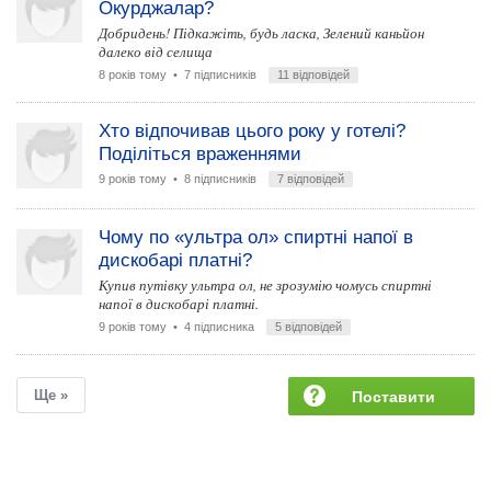
Окурджалар?
Добридень! Підкажіть, будь ласка, Зелений каньйон
далеко від селища
8 років тому
• 7 підписників
11 відповідей
Хто відпочивав цього року у готелі?
Поділіться враженнями
9 років тому
• 8 підписників
7 відповідей
Чому по «ультра ол» спиртні напої в
дискобарі платні?
Купив путівку ультра ол, не зрозумію чомусь спиртні
напої в дискобарі платні.
9 років тому
• 4 підписника
5 відповідей
Ще »
Поставити
запитання