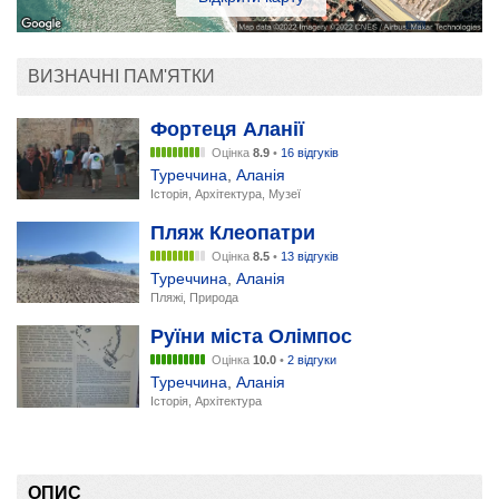
ВИЗНАЧНІ ПАМ'ЯТКИ
Фортеця Аланії
Оцінка
8.9
•
16 відгуків
Туреччина
,
Аланія
Історія, Архітектура, Музеї
Пляж Клеопатри
Оцінка
8.5
•
13 відгуків
Туреччина
,
Аланія
Пляжі, Природа
Руїни міста Олімпос
Оцінка
10.0
•
2 відгуки
Туреччина
,
Аланія
Історія, Архітектура
ОПИС