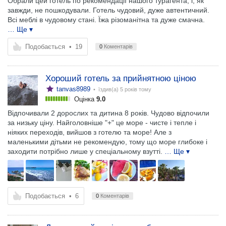
Обрали цей готель по рекомендації нашого турагента, і, як
завжди, не пошкодували. Готель чудовий, дуже автентичний.
Всі меблі в чудовому стані. Їжа різоманітна та дуже смачна.
… Ще ▾
Подобається
•
19
0
Коментарів
Хороший готель за прийнятною ціною
tanvas8989
• їздив(а)
5 років тому
Оцінка
9.0
Відпочивали 2 дорослих та дитина 8 років. Чудово відпочили
за низьку ціну. Найголовніше "+" це море - чисте і тепле і
ніяких переходів, вийшов з готелю та море! Але з
маленькими дітьми не рекомендую, тому що море глибоке і
заходити потрібно лише у спеціальному взутті.
… Ще ▾
Подобається
•
6
0
Коментарів