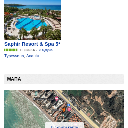
Saphir Resort & Spa 5*
Оцінка
8.6
•
58 відгуків
Туреччина
,
Аланія
МАПА
Відкрити карту