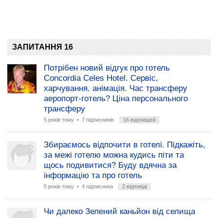
ЗАПИТАННЯ 16
Потрібен новий відгук про готель
Concordia Celes Hotel. Сервіс,
харчування. анімація. Час трансферу
аеропорт-готель? Ціна персонального
трансферу
5 років тому
• 7 підписників
16 відповідей
Збираємось відпочити в готелі. Підкажіть,
за межі готелю можна кудись піти та
щось подивитися? Буду вдячна за
інформацію та про готель
5 років тому
• 4 підписника
2 відповіді
Чи далеко Зелений каньйон від селища