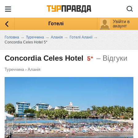
Увійти в
Готелі
акаунт
→
→
→
→
Головна
Туреччина
Аланія
Готелі Аланії
Concordia Celes Hotel 5*
Concordia Celes Hotel
– Відгуки
Туреччина
›
Аланія