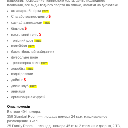
видеоигры, освещение теннисного корта, центр подводного
плавания, все виды водного спорта на пляже, напитки на дискотеке.
аквапарк або гірки
FREE
$
Спа або велнес-центр
сауна/лазня/хамам
FREE
$
більярд
$
настільний теніс
тенісний корт
FREE
волейбол
FREE
баскетбольний майданчик
футбольне поле
тренажерна зала
FREE
аеробіка
FREE
водні розваги
$
дайвінг
диско-клуб
FREE
анімація
організація екскурсій
Опис номерів
В отеле 404 номера:
359 Standart Room — площадь номера 24 кв.м, максимальное
размещение 3 чел.
25 Family Room — площадь номера 45 кв.м, 2 спальни с дверью, 2 ТВ,