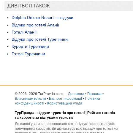
ДИВІТЬСЯ ТАКОЖ
Delphin Deluxe Resort — відгуки
Відгуки про готелі Аланії
Готелі Аланії
Відгуки про готелі Туреччини
Курорти Туреччини
Готелі Туреччини
© 2006–2026 TurPravda.com
—
Допомога
•
Реклама
•
Власникам готелів
•
Експорт інформаціЇ
•
Політика
конфіденційності
•
Користувацька угода
ТурПравда -
відгуки туристів про готелі
| Рейтинг готелів
та курортів за відгуками туристів
До вашої уваги запропоновано сотні відгуків про готелі усіх
популярних курортів. Ви дізнаєтесь всю правду про готелі «з