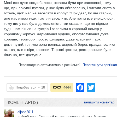
Мені все дуже сподобалося, нюанси були при заселенні, тому
що, при покупці путівки, у нас було обговорено, і писали листа в
готель, щоб нас не заселяти в корпус "Орхідея", бо він старий,
але нас якраз туди, і хотіли заселити. Але потім все вирішилося,
тому що у нас була домовленість, ми сказали, що не підемо
туди, нам пішли на зустріч і заселили в хороший номер у
хорошому корпусі. Харчування чудове, обслуговування дуже
хороше, територія просто шикарна, дуже красивий парк,
доглянутий, пляжна зона велика, широкий берег, правда, велика
галька, але є пірс, тапочки. Торгові центри, ресторанчики були
близько, все доступне.
Перекладено автоматично з російської.
Переглянути оригінал
Подобається
•
18
4444
КОМЕНТАРІ (2)
залишити коментар
aljona2011
добрий день. їжу в цей готель восени з дітьми. Можете