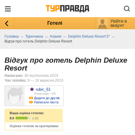
Увійти в
Готелі
акаунт
→
→
→
→
Головна
Туреччина
Аланія
Delphin Deluxe Resort 5*
Відгук про готель Delphin Deluxe Resort
Відгук про готель Delphin Deluxe
Resort
Написано:
30 листопада 2019
Час поїздки:
9 — 16 вересня 2019
rubic_61
Репутація: +25
Додати до друзів
Написати листа
Ваша оцінка готелю:
8.0
з 10
Оцінки готелю за критеріями: