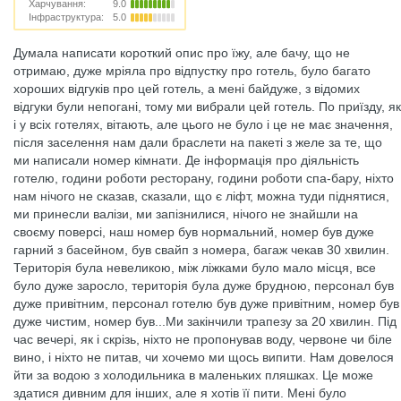
Харчування:
9.0
Інфраструктура:
5.0
Думала написати короткий опис про їжу, але бачу, що не
отримаю, дуже мріяла про відпустку про готель, було багато
хороших відгуків про цей готель, а мені байдуже, з відомих
відгуки були непогані, тому ми вибрали цей готель. По приїзду, як
і у всіх готелях, вітають, але цього не було і це не має значення,
після заселення нам дали браслети на пакеті з желе за те, що
ми написали номер кімнати. Де інформація про діяльність
готелю, години роботи ресторану, години роботи спа-бару, ніхто
нам нічого не сказав, сказали, що є ліфт, можна туди піднятися,
ми принесли валізи, ми запізнилися, нічого не знайшли на
своєму поверсі, наш номер був нормальний, номер був дуже
гарний з басейном, був свайп з номера, багаж чекав 30 хвилин.
Територія була невеликою, між ліжками було мало місця, все
було дуже заросло, територія була дуже брудною, персонал був
дуже привітним, персонал готелю був дуже привітним, номер був
дуже чистим, номер був...Ми закінчили трапезу за 20 хвилин. Під
час вечері, як і скрізь, ніхто не пропонував воду, червоне чи біле
вино, і ніхто не питав, чи хочемо ми щось випити. Нам довелося
йти за водою з холодильника в маленьких пляшках. Це може
здатися дивним для інших, але я хотів її пити. Мені було