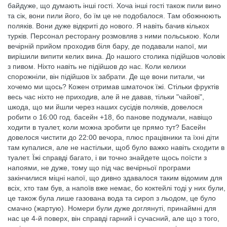
байдуже, що думають інші гості. Хоча інші гості також пили вино
та сік, вони пили його, бо їм це не подобалося. Там обожнюють
поляків. Вони дуже відкриті до нового. Я навіть бачив кількох
турків. Персонал ресторану розмовляв з ними польською. Коли
вечірній прийом проходив біля бару, де подавали напої, ми
вирішили випити келих вина. До нашого столика підійшов чоловік
з пивом. Ніхто навіть не підійшов до нас. Коли келихи
спорожніли, він підійшов їх забрати. Де ще вони питали, чи
хочемо ми щось? Кожен отримав шматочок їжі. Стільки фруктів
весь час ніхто не приходив, але й не давав, тільки "чайові",
шкода, що ми йшли через наших сусідів поляків, довелося
робити о 16:00 год. басейн +18, бо панове подумали, навіщо
ходити в туалет, коли можна зробити це прямо тут? Басейн
довелося чистити до 22:00 вечора, плюс працівники та їхні діти
там купалися, але не настільки, щоб було важко навіть сходити в
туалет. Їжі справді багато, і ви точно знайдете щось поїсти з
напоями, не дуже, тому що під час вечірньої програми
закінчилися міцні напої, що дивно здавалося таким відомим для
всіх, хто там був, а напоїв вже немає, бо коктейлі тоді у них були,
це також була лише газована вода та сироп з льодом, це було
смачно (жартую). Номери були дуже доглянуті, принаймні для
нас це 4-й поверх, він справді гарний і сучасний, але що з того,