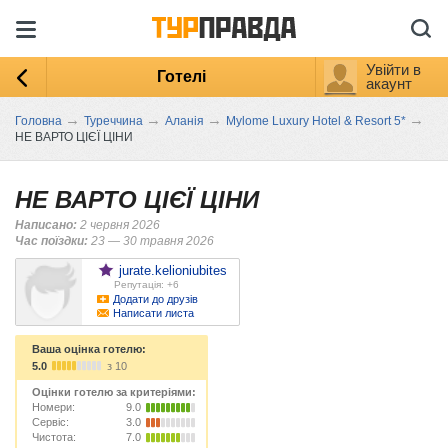
Увійти в
Готелі
акаунт
→
→
→
→
Головна
Туреччина
Аланія
Mylome Luxury Hotel & Resort 5*
НЕ ВАРТО ЦІЄЇ ЦІНИ
НЕ ВАРТО ЦІЄЇ ЦІНИ
Написано:
2 червня 2026
Час поїздки:
23 — 30 травня 2026
jurate.kelioniubites
Репутація: +6
Додати до друзів
Написати листа
Ваша оцінка готелю:
5.0
з 10
Оцінки готелю за критеріями:
Номери:
9.0
Сервіс:
3.0
Чистота:
7.0