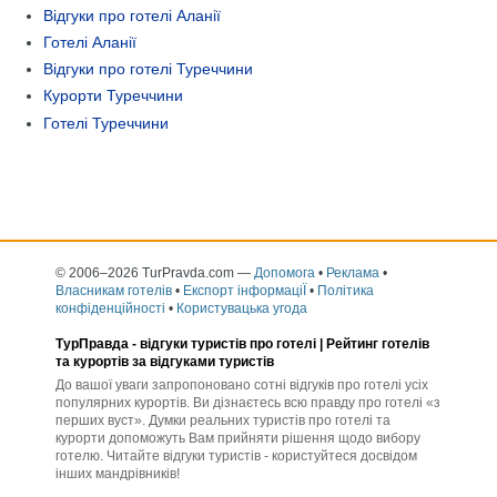
Відгуки про готелі Аланії
Готелі Аланії
Відгуки про готелі Туреччини
Курорти Туреччини
Готелі Туреччини
© 2006–2026 TurPravda.com
—
Допомога
•
Реклама
•
Власникам готелів
•
Експорт інформаціЇ
•
Політика
конфіденційності
•
Користувацька угода
ТурПравда -
відгуки туристів про готелі
| Рейтинг готелів
та курортів за відгуками туристів
До вашої уваги запропоновано сотні відгуків про готелі усіх
популярних курортів. Ви дізнаєтесь всю правду про готелі «з
перших вуст». Думки реальних туристів про готелі та
курорти допоможуть Вам прийняти рішення щодо вибору
готелю. Читайте відгуки туристів - користуйтеся досвідом
інших мандрівників!