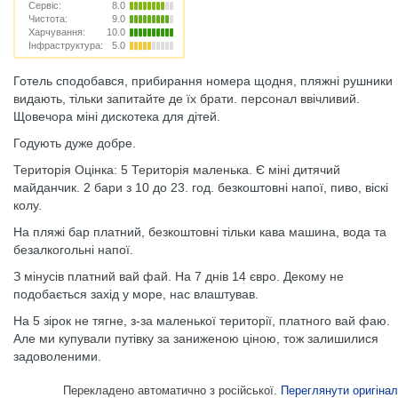
Сервіс:
8.0
Чистота:
9.0
Харчування:
10.0
Інфраструктура:
5.0
Готель сподобався, прибирання номера щодня, пляжні рушники
видають, тільки запитайте де їх брати. персонал ввічливий.
Щовечора міні дискотека для дітей.
Годують дуже добре.
Територія Оцінка: 5 Територія маленька. Є міні дитячий
майданчик. 2 бари з 10 до 23. год. безкоштовні напої, пиво, віскі
колу.
На пляжі бар платний, безкоштовні тільки кава машина, вода та
безалкогольні напої.
З мінусів платний вай фай. На 7 днів 14 євро. Декому не
подобається захід у море, нас влаштував.
На 5 зірок не тягне, з-за маленької території, платного вай фаю.
Але ми купували путівку за заниженою ціною, тож залишилися
задоволеними.
Перекладено автоматично з російської.
Переглянути оригінал