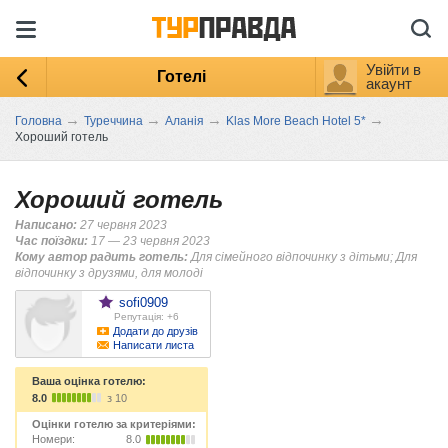
Увійти в
Готелі
акаунт
→
→
→
→
Головна
Туреччина
Аланія
Klas More Beach Hotel 5*
Хороший готель
Хороший готель
Написано:
27 червня 2023
Час поїздки:
17 — 23 червня 2023
Кому автор радить готель:
Для сімейного відпочинку з дітьми; Для
відпочинку з друзями, для молоді
sofi0909
Репутація: +6
Додати до друзів
Написати листа
Ваша оцінка готелю:
8.0
з 10
Оцінки готелю за критеріями:
Номери:
8.0