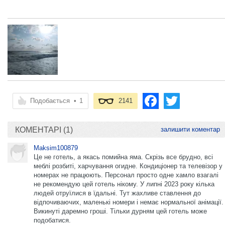
Подобається
•
1
2141
КОМЕНТАРІ (1)
залишити коментар
Maksim100879
Це не готель, а якась помийна яма. Скрізь все брудно, всі
меблі розбиті, харчування огидне. Кондиціонер та телевізор у
номерах не працюють. Персонал просто одне хамло взагалі
не рекомендую цей готель нікому. У липні 2023 року кілька
людей отруїлися в їдальні. Тут жахливе ставлення до
відпочиваючих, маленькі номери і немає нормальної анімації.
Викинуті даремно гроші. Тільки дурням цей готель може
подобатися.