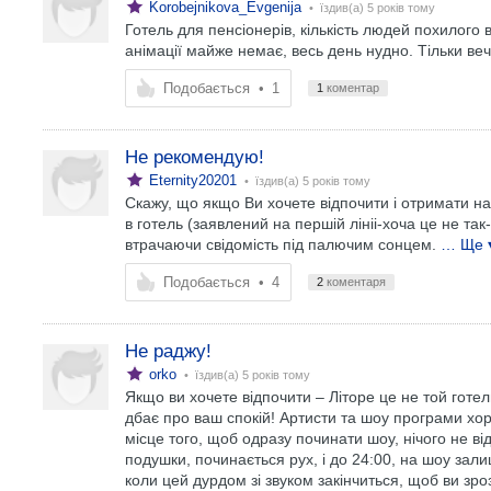
Korobejnikova_Evgenija
• їздив(а)
5 років тому
Готель для пенсіонерів, кількість людей похилого в
анімації майже немає, весь день нудно. Тільки веч
Подобається
•
1
1
коментар
Не рекомендую!
Eternity20201
• їздив(а)
5 років тому
Скажу, що якщо Ви хочете відпочити і отримати на
в готель (заявлений на першій лініі-хоча це не так
втрачаючи свідомість під палючим сонцем.
… Ще 
Подобається
•
4
2
коментаря
Не раджу!
orko
• їздив(а)
5 років тому
Якщо ви хочете відпочити – Літоре це не той готел
дбає про ваш спокій! Артисти та шоу програми хорош
місце того, щоб одразу починати шоу, нічого не ві
подушки, починається рух, і до 24:00, на шоу зали
коли цей дурдом зі звуком закінчиться, щоб ви зро