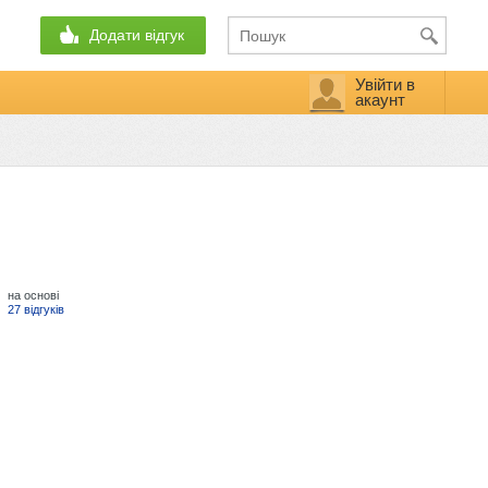
Додати відгук
Увійти в
акаунт
на основі
27 відгуків