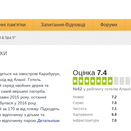
чні пам'ятки
Запитання-Відповіді
Форуми
l & Spa 5*
уки
Оцінка
7.4
иться на півострові Карабурун,
хід від Аланії. Готель
 серед хвойних дерев та
№62
у рейтингу готелів Аланії
 самій вершині пагорба.
равні 2015 року, остання
Номер
7.2
булася у 2016 році.
Сервіс
7.0
 за 170 м від пляжу. Підходить
Чистота
7.1
 відпочинку з дітьми та
Харчування
6.9
 відпочинку парою.
Детальніше
Інфраструктура
7.0