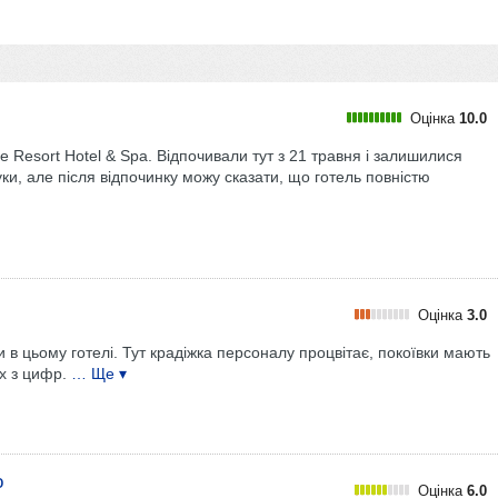
Оцінка
10.0
re Resort Hotel & Spa. Відпочивали тут з 21 травня і залишилися
уки, але після відпочинку можу сказати, що готель повністю
Оцінка
3.0
 в цьому готелі. Тут крадіжка персоналу процвітає, покоївки мають
х з цифр.
… Ще ▾
о
Оцінка
6.0