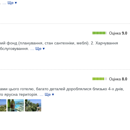
.
… Ще ▾
Оцінка
9.0
ний фонд (планування, стан сантехніки, меблі). 2. Харчування
обслуговування.
… Ще ▾
Оцінка
8.0
ами цього готелю, багато деталей дороблялися близько 4-х днів,
о ярусна територія.
… Ще ▾