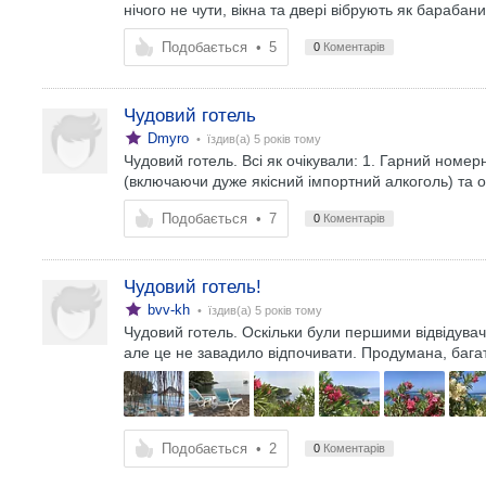
нічого не чути, вікна та двері вібрують як барабани
Подобається
•
5
0
Коментарів
Чудовий готель
Dmyro
• їздив(а)
5 років тому
Чудовий готель. Всі як очікували: 1. Гарний номер
(включаючи дуже якісний імпортний алкоголь) та 
Подобається
•
7
0
Коментарів
Чудовий готель!
bvv-kh
• їздив(а)
5 років тому
Чудовий готель. Оскільки були першими відвідувач
але це не завадило відпочивати. Продумана, багат
Подобається
•
2
0
Коментарів