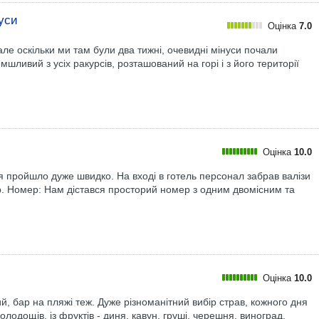
уси
Оцінка
7.0
е оскільки ми там були два тижні, очевидні мінуси почали
шливий з усіх ракурсів, розташований на горі і з його території
Оцінка
10.0
я пройшло дуже швидко. На вході в готель персонал забрав валізи
р. Номер: Нам дістався просторий номер з одним двомісним та
Оцінка
10.0
, бар на пляжі теж. Дуже різноманітний вибір страв, кожного дня
олодощів, із фруктів - диня, кавун, груші, черешня, виноград,