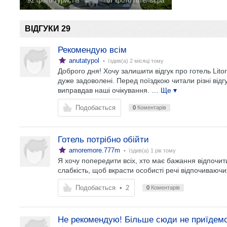
92 фото туристів
67 фото готельєра
ВІДГУКИ 29
Рекомендую всім
anutatypol
• їздив(а)
2 місяці тому
Доброго дня! Хочу залишити відгук про готель Lito
дуже задоволені. Перед поїздкою читали різні відг
виправдав наші очікування.
… Ще ▾
Подобається
0
Коментарів
Готель потрібно обійти
amoremore.777m
• їздив(а)
1 рік тому
Я хочу попередити всіх, хто має бажання відпочити
слабкість, щоб вкрасти особисті речі відпочиваючи
Подобається
•
2
0
Коментарів
Не рекомендую! Більше сюди не приїдем