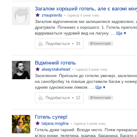
Загалом хороший готель, але є вагомі мін
znaupravdu
• їздив(а)
6 років тому
Загалом відпочинком ми залишилися задоволені, ал
дратувати. Почнемо з хорошого: 1. Готель приголом
відкривається чудовий вид на лагуну.
… Ще ▾
Подобається
•
33
0
Коментарів
Відмінний готель
alwaystakeheart
• їздив(а)
6 років тому
Заселення: Приїхали до готелю увечері, заселенн
на санобробку та пізніше доставили багаж у номе
одним одномісним ліжком.
… Ще ▾
Подобається
•
12
0
Коментарів
Готель супер!
tatjana.mogilna
• їздив(а)
6 років тому
Готель дуже гарний. Всюди чисто. Пляж прекрасний
м'ясо курки, телятина, індичка, баранина. Багато с