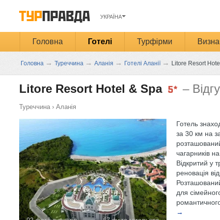
УКРАЇНА
Головна
Готелі
Турфірми
Визна
→
→
→
→
Головна
Туреччина
Аланія
Готелі Аланії
Litore Resort Hote
Litore Resort Hotel & Spa
– Відг
Туреччина
›
Аланія
Готель знаход
за 30 км на за
розташований
чагарників на
Відкритий у т
реновація від
Розташований
для сімейного
романтичного
→