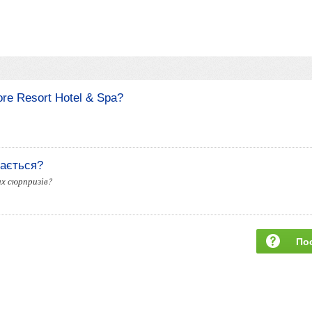
re Resort Hotel & Spa?
вається?
их сюрпризів?
По
за