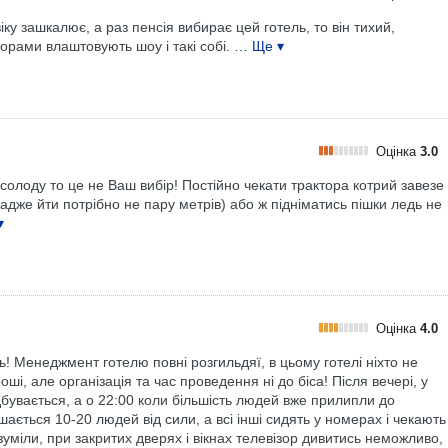
іку зашкалює, а раз пенсія вибирає цей готель, то він тихий,
орами влаштовують шоу і такі собі.
… Ще ▾
Оцінка
3.0
солоду то це не Ваш вибір! Постійно чекати трактора котрий завезе
-адже йти потрібно не пару метрів) або ж підніматись пішки ледь не
▾
Оцінка
4.0
ь! Менеджмент готелю повні розгильдяї, в цьому готелі ніхто не
і, але організація та час проведення ні до біса! Після вечері, у
дбувається, а о 22:00 коли більшість людей вже прилипли до
шається 10-20 людей від сили, а всі інші сидять у номерах і чекають
зуміли, при закритих дверях і вікнах телевізор дивитись неможливо,