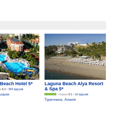
Beach Hotel 5*
Laguna Beach Alya Resort
& Spa 5*
ка
8.3
•
393 відгуків
ланія
Оцінка
9.1
•
16 відгуків
Туреччина
,
Аланія