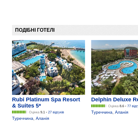
ПОДІБНІ ГОТЕЛІ
Rubi Platinum Spa Resort
Delphin Deluxe Re
& Suites 5*
Оцінка
8.6
•
77 відг
Туреччина
,
Аланія
Оцінка
9.1
•
27 відгуків
Туреччина
,
Аланія