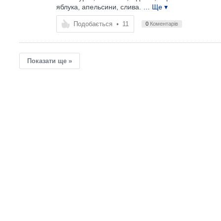
яблука, апельсини, слива.
… Ще ▾
Подобається
•
11
0
Коментарів
Показати ще »