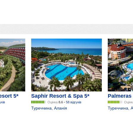
sort 5*
Saphir Resort & Spa 5*
Palmeras 
уків
Оцінка
8.6
•
58 відгуків
Оцін
Туреччина
,
Аланія
Туреччина
,
А