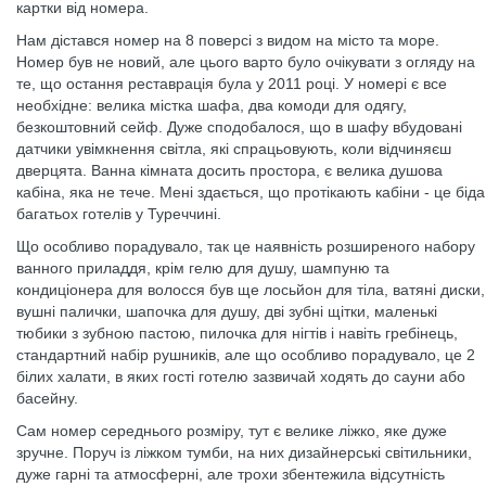
картки від номера.
Нам дістався номер на 8 поверсі з видом на місто та море.
Номер був не новий, але цього варто було очікувати з огляду на
те, що остання реставрація була у 2011 році. У номері є все
необхідне: велика містка шафа, два комоди для одягу,
безкоштовний сейф. Дуже сподобалося, що в шафу вбудовані
датчики увімкнення світла, які спрацьовують, коли відчиняєш
дверцята. Ванна кімната досить простора, є велика душова
кабіна, яка не тече. Мені здається, що протікають кабіни - це біда
багатьох готелів у Туреччині.
Що особливо порадувало, так це наявність розширеного набору
ванного приладдя, крім гелю для душу, шампуню та
кондиціонера для волосся був ще лосьйон для тіла, ватяні диски,
вушні палички, шапочка для душу, дві зубні щітки, маленькі
тюбики з зубною пастою, пилочка для нігтів і навіть гребінець,
стандартний набір рушників, але що особливо порадувало, це 2
білих халати, в яких гості готелю зазвичай ходять до сауни або
басейну.
Сам номер середнього розміру, тут є велике ліжко, яке дуже
зручне. Поруч із ліжком тумби, на них дизайнерські світильники,
дуже гарні та атмосферні, але трохи збентежила відсутність