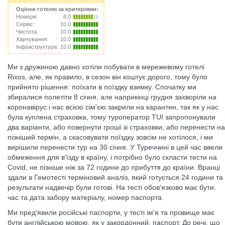
Оцінки готелю за критеріями:
Номери:
8.0
Сервіс:
10.0
Чистота:
10.0
Харчування:
10.0
Інфраструктура:
10.0
Ми з дружиною давно хотіли побувати в мережевому готелі
Rixos, але, як правило, в сезон він коштує дорого, тому було
прийнято рішення: поїхати в поїздку взимку. Спочатку ми
збиралися полетіти 8 січня, але наприкінці грудня захворіли на
коронавірус і нас всією сім'єю закрили на карантин, так як у нас
була куплена страховка, тому туроператор TUI запропонували
два варіанти, або повернути гроші зі страховки, або перенести на
пізніший термін, а скасовувати поїздку зовсім не хотілося, і ми
вирішили перенести тур на 30 січня. У Туреччині в цей час ввели
обмеження для в'їзду в країну, і потрібно було скласти тести на
Covid, не пізніше ніж за 72 години до прибуття до країни. Вранці
здали в Гемотесті терміновий аналіз, який готується 24 години та
результати надвечір були готові. На тесті обов'язково має бути:
час та дата забору матеріалу, номер паспорта.
Ми пред'явили російські паспорти, у тесті ім'я та прізвище має
бути англійською мовою, як у закордонний. паспорт. До речі, що