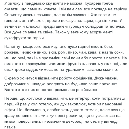
У зв'язку з пандемією їжу взяти не можна. Кухареві треба
сказати, що саме ви хочете, і він вам сам все покладе на тарілку.
Спочатку якось незвично, але потім звикаєш. Хто зовсім не
говорить англійською, просто показує пальцем, що він хоче. У
величезній кількості представлені турецькі солодощі та тістечка.
Все дуже смачне та свіже. Також у великому асортименті
сухофрукти та горіхи.
Напої тут місцевого розливу, але дуже гарної якості: біле,
рожеве, червоне вино, віскі, ром, пиво, чай, кава, є навіть соки,
ми, до речі, так і не зрозуміли свіжі вони або просто з пакетів. На
смак теж не зрозуміло, частинки фруктів плавають у склянці, але
смак трохи віддає чимось не натуральним, загалом смачно.
Окремо хочеться відзначити роботу офіціантів. Дуже уважні,
доброзичливі, швидко реагують на будь-яке ваше прохання.
Багато хто з них непогано розмовляє російською.
Перше, що хотілося б відзначити, це інтер'єр, коли потрапляєш
перший раз у хол готелю, аж дух захоплює, чотири панорамні
ліфти. Це, безумовно, особливість даного готелю, плюс всю цю
красу доповнюють живі кучеряві рослини, що спускаються на
кілька поверсі вниз, і незвичайні декорації на стелі у вигляді
птахів.