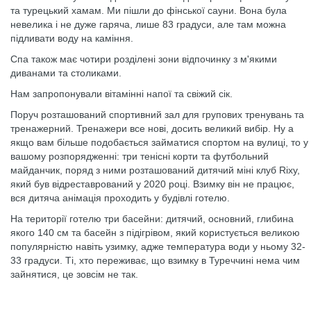
та турецький хамам. Ми пішли до фінської сауни. Вона була
невелика і не дуже гаряча, лише 83 градуси, але там можна
підливати воду на каміння.
Спа також має чотири розділені зони відпочинку з м'якими
диванами та столиками.
Нам запропонували вітамінні напої та свіжий сік.
Поруч розташований спортивний зал для групових тренувань та
тренажерний. Тренажери все нові, досить великий вибір. Ну а
якщо вам більше подобається займатися спортом на вулиці, то у
вашому розпорядженні: три тенісні корти та футбольний
майданчик, поряд з ними розташований дитячий міні клуб Rixy,
який був відреставрований у 2020 році. Взимку він не працює,
вся дитяча анімація проходить у будівлі готелю.
На території готелю три басейни: дитячий, основний, глибина
якого 140 см та басейн з підігрівом, який користується великою
популярністю навіть узимку, адже температура води у ньому 32-
33 градуси. Ті, хто переживає, що взимку в Туреччині нема чим
зайнятися, це зовсім не так.