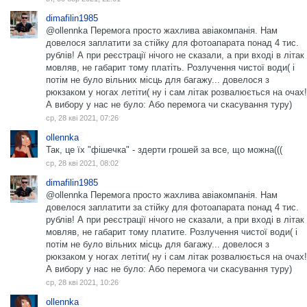
dimafilin1985
@ollennka Перемога просто жахлива авіакомпанія. Нам
довелося заплатити за стійку для фотоапарата понад 4 тис.
рублів! А при реєстрації нічого не сказали, а при вході в літак
мовляв, не габарит тому платіть. Розлучення чистої води( і
потім не було вільних місць для багажу... довелося з
рюкзаком у ногах летіти( ну і сам літак розвалюється на очах!
А вибору у нас не було: Або перемога чи скасування туру)
ср, 28 кві 2021, 07:26
ollennka
Так, це їх "фішечка" - здерти грошей за все, що можна(((
ср, 28 кві 2021, 08:02
dimafilin1985
@ollennka Перемога просто жахлива авіакомпанія. Нам
довелося заплатити за стійку для фотоапарата понад 4 тис.
рублів! А при реєстрації нічого не сказали, а при вході в літак
мовляв, не габарит тому платите. Розлучення чистої води( і
потім не було вільних місць для багажу... довелося з
рюкзаком у ногах летіти( ну і сам літак розвалюється на очах!
А вибору у нас не було: Або перемога чи скасування туру)
ср, 28 кві 2021, 10:26
ollennka