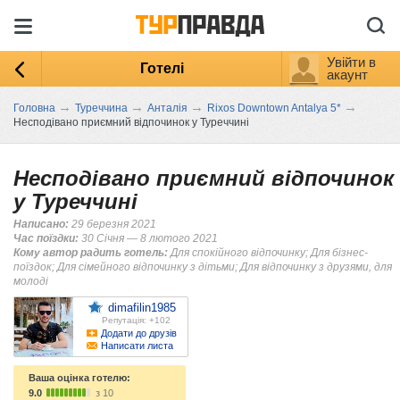
Увійти в
Готелі
акаунт
→
→
→
→
Головна
Туреччина
Анталія
Rixos Downtown Antalya 5*
Несподівано приємний відпочинок у Туреччині
Несподівано приємний відпочинок
у Туреччині
Написано:
29 березня 2021
Час поїздки:
30 Січня — 8 лютого 2021
Кому автор радить готель:
Для спокійного відпочинку; Для бізнес-
поїздок; Для сімейного відпочинку з дітьми; Для відпочинку з друзями, для
молоді
dimafilin1985
Репутація: +102
Додати до друзів
Написати листа
Ваша оцінка готелю:
9.0
з 10