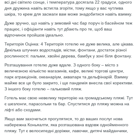
всі дні світило сонце, і температура досягала 22 градуси, одного
дня дружина навіть встигла згоріти, тому якщо у вас чутлива
шкіра, то крем для засмаги вам може знадобитися навіть взимку.
Дуже зручно, що навіть у зимовий час бар поруч із басейном теж
працює, і офіціанти навіть тут дбають про те, щоб ваш
відпочинок пройшов ідеально.
Територія Оцінка: 4 Територія готелю не дуже велика, але цікава.
Декілька штучних водоспадів, містки, фонтани, достаток різної
рослинності: пальми, хвойні дерева, бамбук у зоні біля фонтану.
Розташування готелю дуже вдале. З одного боку – місто з
величезною кількістю магазинів, кафе, великі торгові центри,
парк атракціонів, океанаріум, аквапарк та дельфінарій. Взимку
майже все це було закрито, і ще пандемія внесла свої корективи.
З іншого боку готелю – гальковий пляж.
Готель має свою невелику територію на громадському пляжі. Тут
є шезлонги, парасольки та бар. Спуститися до пляжу можна на
ліфті або сходами.
Якщо вам захочеться прогулятися, то до ваших послуг нова
набережна Коньяалти, яка розташована вздовж однойменного
пляжу. Тут є велосипедні доріжки, лавочки, дитячі майданчики,