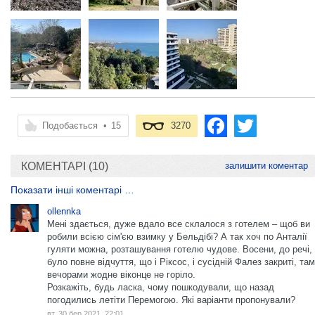
Подобається
•
15
3270
КОМЕНТАРІ (10)
залишити коментар
Показати інші коментарі …
ollennka
Мені здається, дуже вдало все склалося з готелем – щоб ви
робили всією сім'єю взимку у Бельдібі? А так хоч по Анталії
гуляти можна, розташування готелю чудове. Восени, до речі,
було повне відчуття, що і Ріксос, і сусідній Фалез закриті, там
вечорами жодне віконце не горіло.
Розкажіть, будь ласка, чому пошкодували, що назад
погодились летіти Перемогою. Які варіанти пропонували?
вт, 30 бер 2021, 22:01