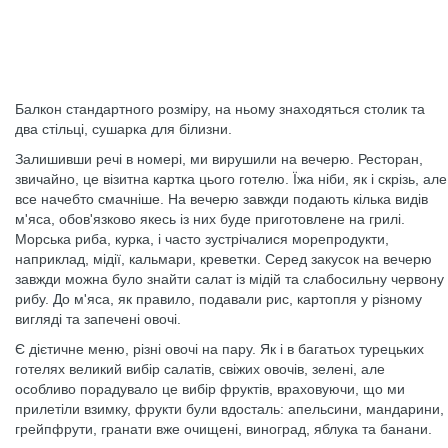
Балкон стандартного розміру, на ньому знаходяться столик та
два стільці, сушарка для білизни.
Залишивши речі в номері, ми вирушили на вечерю. Ресторан,
звичайно, це візитна картка цього готелю. Їжа ніби, як і скрізь, але
все начебто смачніше. На вечерю завжди подають кілька видів
м'яса, обов'язково якесь із них буде приготовлене на грилі.
Морська риба, курка, і часто зустрічалися морепродукти,
наприклад, мідії, кальмари, креветки. Серед закусок на вечерю
завжди можна було знайти салат із мідій та слабосильну червону
рибу. До м'яса, як правило, подавали рис, картопля у різному
вигляді та запечені овочі.
Є дієтичне меню, різні овочі на пару. Як і в багатьох турецьких
готелях великий вибір салатів, свіжих овочів, зелені, але
особливо порадувало це вибір фруктів, враховуючи, що ми
прилетіли взимку, фрукти були вдосталь: апельсини, мандарини,
грейпфрути, гранати вже очищені, виноград, яблука та банани.