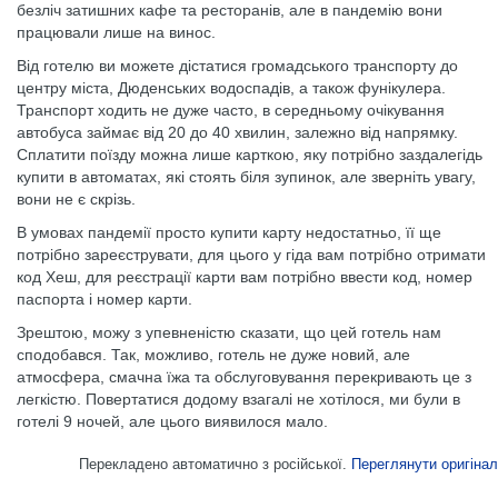
безліч затишних кафе та ресторанів, але в пандемію вони
працювали лише на винос.
Від готелю ви можете дістатися громадського транспорту до
центру міста, Дюденських водоспадів, а також фунікулера.
Транспорт ходить не дуже часто, в середньому очікування
автобуса займає від 20 до 40 хвилин, залежно від напрямку.
Сплатити поїзду можна лише карткою, яку потрібно заздалегідь
купити в автоматах, які стоять біля зупинок, але зверніть увагу,
вони не є скрізь.
В умовах пандемії просто купити карту недостатньо, її ще
потрібно зареєструвати, для цього у гіда вам потрібно отримати
код Хеш, для реєстрації карти вам потрібно ввести код, номер
паспорта і номер карти.
Зрештою, можу з упевненістю сказати, що цей готель нам
сподобався. Так, можливо, готель не дуже новий, але
атмосфера, смачна їжа та обслуговування перекривають це з
легкістю. Повертатися додому взагалі не хотілося, ми були в
готелі 9 ночей, але цього виявилося мало.
Перекладено автоматично з російської.
Переглянути оригінал