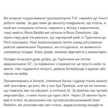
Ми вперше подорожували туроператором TUI, нарікань до їхньої
роботи немає. За два тижні до вильоту повідомили, що готель, в
який ми планували поїхати, закрився у зв'язку з карантином,
тому замість Rixos Beldibi ми поїхали в Rixos Downtown. Ще
через пару днів з'ясувалося, що чартерний рейс із Туреччини до
Росії скасовано. Нам запропонували летіти назад регулярним
рейсом авіакомпанії Перемога, ми погодилися, як виявилося
наприкінці поїздки. Кому цікаво, можемо відповісти у коментарях.
Поїздка почалася дуже добре, до Туреччини ми летіли
авіакомпанією S7, і в порівнянні з перемогою це просто небо та
земля. Нас годували в польоті, давали бутерброди з куркою або
сиром на вибір.
Приземлившись в Анталії, отримали багаж і одразу пішли шукати
свій трансфер, до речі, він у нас був Преміум, але це не означає,
що повезуть вас на лімузині, а хотілося б). За фактом нас зустрів
мікроавтобус, з нами їхала ще одна сім'я. Через 15 хвилин були
вже в готелі, на ресепшені нас зустрів російськомовний Gast
Relation, він розповів нам про готель, видав розклад заходів та