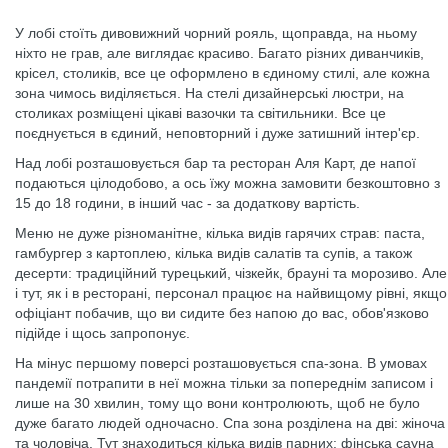
У лобі стоїть дивовижний чорний рояль, щоправда, на ньому
ніхто не грав, але виглядає красиво. Багато різних диванчиків,
крісел, столиків, все це оформлено в єдиному стилі, але кожна
зона чимось виділяється. На стелі дизайнерські люстри, на
столиках розміщені цікаві вазочки та світильники. Все це
поєднується в єдиний, неповторний і дуже затишний інтер'єр.
Над лобі розташовується бар та ресторан Аля Карт, де напої
подаються цілодобово, а ось їжу можна замовити безкоштовно з
15 до 18 години, в інший час - за додаткову вартість.
Меню не дуже різноманітне, кілька видів гарячих страв: паста,
гамбургер з картоплею, кілька видів салатів та супів, а також
десерти: традиційний турецький, чізкейк, брауні та морозиво. Але
і тут, як і в ресторані, персонал працює на найвищому рівні, якщо
офіціант побачив, що ви сидите без напою до вас, обов'язково
підійде і щось запропонує.
На мінус першому поверсі розташовується спа-зона. В умовах
пандемії потрапити в неї можна тільки за попереднім записом і
лише на 30 хвилин, тому що вони контролюють, щоб не було
дуже багато людей одночасно. Спа зона розділена на дві: жіноча
та чоловіча. Тут знаходиться кілька видів парних: фінська сауна