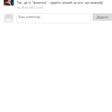
Так, це їх "фішечка" - здерти грошей за все, що можна(((
ср, 28 кві 2021, 11:02