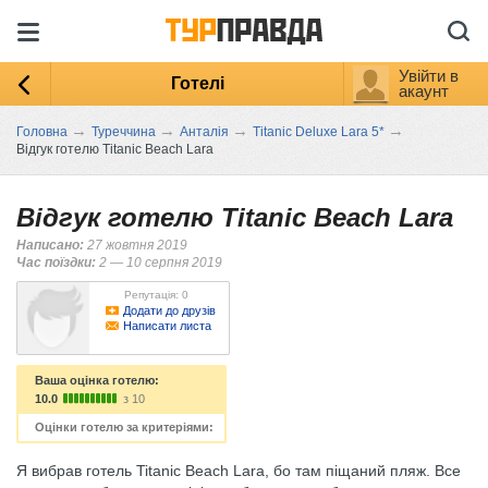
Увійти в
Готелі
акаунт
→
→
→
→
Головна
Туреччина
Анталія
Titanic Deluxe Lara 5*
Відгук готелю Titanic Beach Lara
Відгук готелю Titanic Beach Lara
Написано:
27 жовтня 2019
Час поїздки:
2 — 10 серпня 2019
Репутація: 0
Додати до друзів
Написати листа
Ваша оцінка готелю:
10.0
з 10
Оцінки готелю за критеріями:
Я вибрав готель Titanic Beach Lara, бо там піщаний пляж. Все