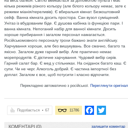
на весь балкон. Світло вмикається за допомогою пульта і має
кілька режимів різного кольору (але білого кольору немає, зате є
режими міанія/переливів). Є вбиральня кімнат. Безкоштовний
сейф. Ванна кімната досить простора. Сан вузол суміщений.
Унітаз із вбудованим біде. Є душова кабінка із функцією пари. І
ванна кімната. Непоганий набір для ванної кімнати. Досить
хороше прибирання і загалом персонал намагається.
Російськомовного персоналу трохи бажано знати англійську.
Харчування хороше, але без вишукувань. Все смачно, багато та
якісно. Загалом дуже гарний вибір. Але практично немає
морепродуктів. Є дієтичне харчування. Чудовий вибір сирів.
Гарний салат бар. Є мед у стільниках. На сніданок багато каш. Є
супи. Чи не черг. Алкоголь добрий. Є частина імпортної без
доплат. Загалом є все, щоб потусити і класно відпочити.
Перекладено автоматично з російської.
Переглянути оригінал
Подобається
•
67
11786
КОМЕНТАРІ (0)
залишити коментар