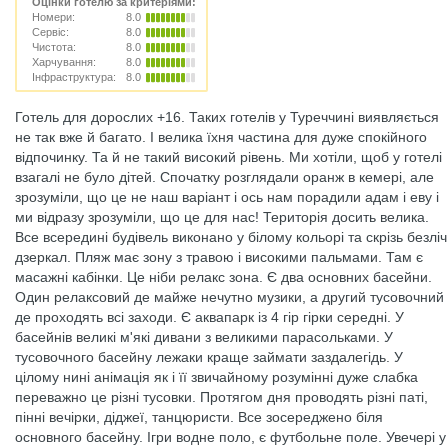
Оцінки готелю за критеріями:
Номери:
8.0
Сервіс:
8.0
Чистота:
8.0
Харчування:
8.0
Інфраструктура:
8.0
Готель для дорослих +16. Таких готелів у Туреччині виявляється
не так вже й багато. І велика їхня частина для дуже спокійного
відпочинку. Та й не такий високий рівень. Ми хотіли, щоб у готелі
взагалі не було дітей. Спочатку розглядали оранж в кемері, але
зрозуміли, що це не наш варіант і ось нам порадили адам і еву і
ми відразу зрозуміли, що це для нас! Територія досить велика.
Все всередині будівель виконано у білому кольорі та скрізь безліч
дзеркал. Пляж має зону з травою і високими пальмами. Там є
масажні кабінки. Це ніби релакс зона. Є два основних басейни.
Один релаксовий де майже нечутно музики, а другий тусовочний
де проходять всі заходи. Є аквапарк із 4 гір гірки середні. У
басейнів великі м'які дивани з великими парасольками. У
тусовочного басейну лежаки краще займати заздалегідь. У
цілому нині анімація як і її звичайному розумінні дуже слабка
переважно це різні тусовки. Протягом дня проводять різні паті,
пінні вечірки, діджеї, танцюристи. Все зосереджено біля
основного басейну. Ігри водне поло, є футбольне поле. Увечері у