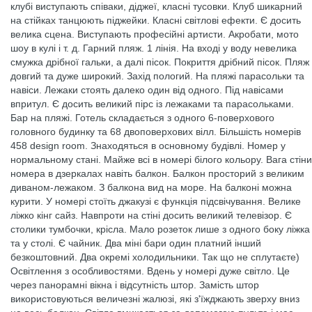
клубі виступають співаки, діджеї, класні тусовки. Клуб шикарний
на стійках танцюють піджейки. Класні світлові ефекти. Є досить
велика сцена. Виступають професійні артисти. Акробати, мото
шоу в кулі і т. д. Гарний пляж. 1 лінія. На вході у воду невелика
смужка дрібної гальки, а далі пісок. Покриття дрібний пісок. Пляж
довгий та дуже широкий. Захід пологий. На пляжі парасольки та
навіси. Лежаки стоять далеко один від одного. Під навісами
впритул. Є досить великий пірс із лежаками та парасольками.
Бар на пляжі. Готель складається з одного 6-поверхового
головного будинку та 68 двоповерхових вілл. Більшість номерів
458 design room. Знаходяться в основному будівлі. Номер у
нормальному стані. Майже всі в номері білого кольору. Вага стіни
номера в дзеркалах навіть балкон. Балкон просторий з великим
диваном-лежаком. З балкона вид на море. На балконі можна
курити. У номері стоїть джакузі є функція підсвічування. Велике
ліжко кінг сайз. Навпроти на стіні досить великий телевізор. Є
столики тумбочки, крісла. Мало розеток лише з одного боку ліжка
та у столі. Є чайник. Два міні бари один платний інший
безкоштовний. Два окремі холодильники. Так що не сплутаєте)
Освітлення з особливостями. Вдень у номері дуже світло. Це
через панорамні вікна і відсутність штор. Замість штор
використовуються величезні жалюзі, які з'їжджають зверху вниз