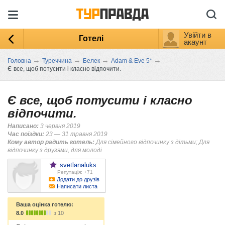
Увійти в
Готелі
акаунт
→
→
→
→
Головна
Туреччина
Белек
Adam & Eve 5*
Є все, щоб потусити і класно відпочити.
Є все, щоб потусити і класно
відпочити.
Написано:
3 червня 2019
Час поїздки:
23 — 31 травня 2019
Кому автор радить готель:
Для сімейного відпочинку з дітьми; Для
відпочинку з друзями, для молоді
svetlanaluks
Репутація: +71
Додати до друзів
Написати листа
Ваша оцінка готелю:
8.0
з 10