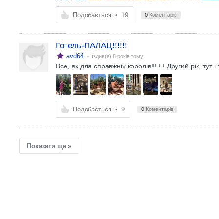
Подобається
•
19
0
Коментарів
Готель-ПАЛАЦ!!!!!!
avd64
• їздив(а)
8 років тому
Все, як для справжніх королів!!! ! ! Другий рік, тут і 
Подобається
•
9
0
Коментарів
Показати ще »