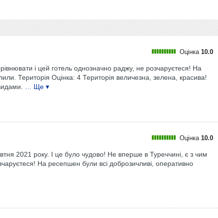
Оцінка
10.0
орівнювати і цей готель однозначно раджу, не розчаруєтеся! На
или. Територія Оцінка: 4 Територія величезна, зелена, красива!
видами.
… Ще ▾
Оцінка
10.0
тня 2021 року. І це було чудово! Не вперше в Туреччині, є з чим
зчаруєтеся! На ресепшен були всі доброзичливі, оперативно