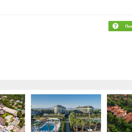
По
за