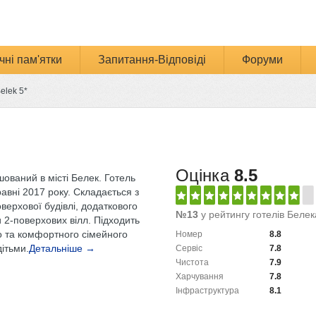
чні пам'ятки
Запитання-Відповіді
Форуми
elek 5*
Оцінка
8.5
ований в місті Белек. Готель
равні 2017 року. Складається з
верхової будівлі, додаткового
№13
у рейтингу готелів Белек
 2-поверхових вілл. Підходить
о та комфортного сімейного
Номер
8.8
дітьми.
Детальніше →
Сервіс
7.8
Чистота
7.9
Харчування
7.8
Інфраструктура
8.1