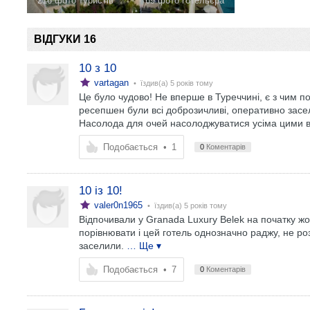
216 фото туристів
69 фото готельєра
ВІДГУКИ 16
10 з 10
vartagan
• їздив(а)
5 років тому
Це було чудово! Не вперше в Туреччині, є з чим п
ресепшен були всі доброзичливі, оперативно засел
Насолода для очей насолоджуватися усіма цими 
Подобається
•
1
0
Коментарів
10 із 10!
valer0n1965
• їздив(а)
5 років тому
Відпочивали у Granada Luxury Belek на початку жов
порівнювати і цей готель однозначно раджу, не ро
заселили.
… Ще ▾
Подобається
•
7
0
Коментарів