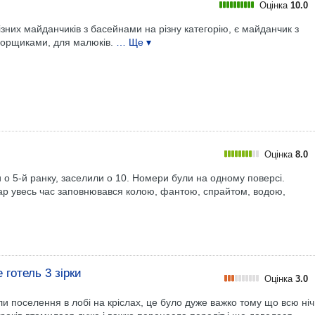
Оцінка
10.0
ізних майданчиків з басейнами на різну категорію, є майданчик з
 горщиками, для малюків.
… Ще ▾
Оцінка
8.0
и о 5-й ранку, заселили о 10. Номери були на одному поверсі.
р увесь час заповнювався колою, фантою, спрайтом, водою,
 готель 3 зірки
Оцінка
3.0
ли поселення в лобі на кріслах, це було дуже важко тому що всю ніч