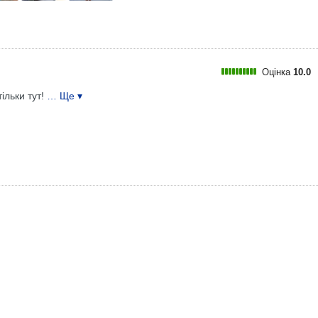
Оцінка
10.0
тільки тут!
… Ще ▾