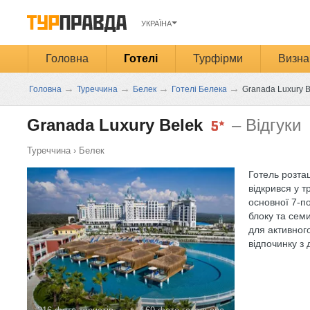
УКРАЇНА
Головна
Готелі
Турфірми
Визна
→
→
→
→
Головна
Туреччина
Белек
Готелі Белека
Granada Luxury B
Granada Luxury Belek
– Відгуки
Туреччина
›
Белек
Готель розташ
відкрився у т
основної 7-по
блоку та семи
для активног
відпочинку з 