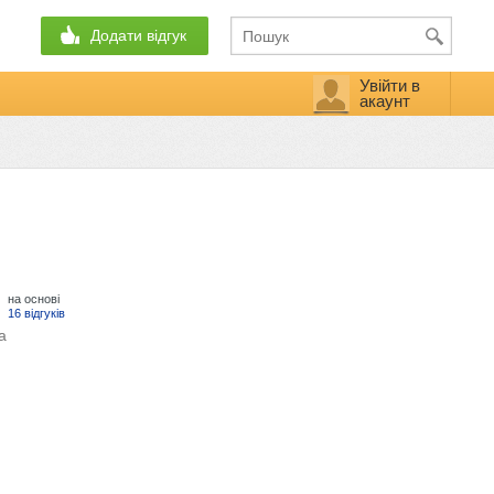
Додати відгук
Увійти в
акаунт
на основі
16 відгуків
а