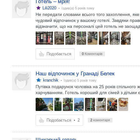
Готель – мрія!
Lili2020
• їздив(а)
5 років тому
Не передати словами всього того захоплення, яке
чудовий відпочинок у вашому готелі. Завдяки пра
відзначити, що на персоналі цей готель не заощад
Подобається
0
Коментарів
Наш відпочинок у Гранаді Белек
kranchik
• їздив(а)
5 років тому
Путівка подарунок чоловіка на 25 років спільного 
харчуванням. Готель хороший для сімей з дітьми є 
Подобається
•
2
2
коментаря
Шикарний готель