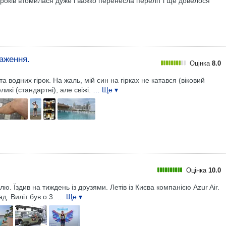
 років втомилася дуже і важко перенесла переліт і ще довелося
аження.
Оцінка
8.0
а водних гірок. На жаль, мій син на гірках не катався (віковий
икі (стандартні), але свіжі.
… Ще ▾
Оцінка
10.0
лю. Їздив на тиждень із друзями. Летів із Києва компанією Azur Air.
д. Виліт був о 3.
… Ще ▾