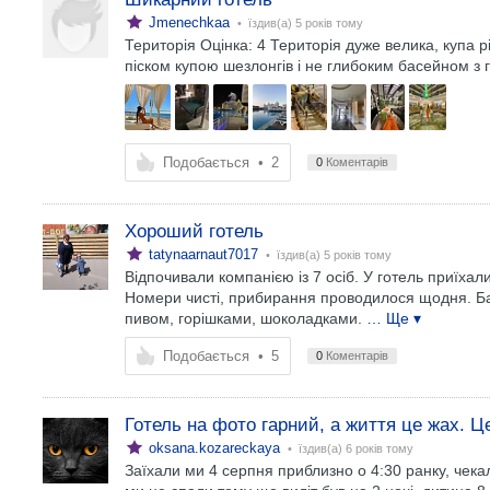
Jmenechkaa
• їздив(а)
5 років тому
Територія Оцінка: 4 Територія дуже велика, купа р
піском купою шезлонгів і не глибоким басейном з
Подобається
•
2
0
Коментарів
Хороший готель
tatynaarnaut7017
• їздив(а)
5 років тому
Відпочивали компанією із 7 осіб. У готель приїхал
Номери чисті, прибирання проводилося щодня. Ба
пивом, горішками, шоколадками.
… Ще ▾
Подобається
•
5
0
Коментарів
Готель на фото гарний, а життя це жах. Це
oksana.kozareckaya
• їздив(а)
6 років тому
Заїхали ми 4 серпня приблизно о 4:30 ранку, чека