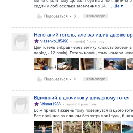
ми не спали тому що виліт був на 2 ночі, дитина 8
сидіти у лобі оскільки заселення з 14.
… Ще ▾
Подобається
•
8
0
Коментарів
Непоганий готель, але залишив двояке вр
vlasenko185496
• їздив(а)
7 років тому
Цей готель вибрав через велику кількість басейнів т
період - 12 років). Готель новий, тому номери невел
Подобається
•
4
0
Коментарів
Відмінний відпочинок у шикарному готелі
Winner1988
• їздив(а)
8 років тому
Всім привіт. Тиждень тому повернувся із цього готе
Все пройшло за планом без затримок і туди, й наза