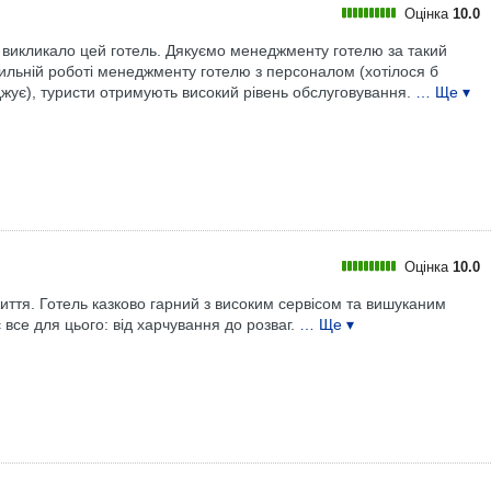
Оцінка
10.0
 викликало цей готель. Дякуємо менеджменту готелю за такий
вильній роботі менеджменту готелю з персоналом (хотілося б
жує), туристи отримують високий рівень обслуговування.
… Ще ▾
Оцінка
10.0
життя. Готель казково гарний з високим сервісом та вишуканим
все для цього: від харчування до розваг.
… Ще ▾