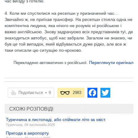
час виїзду з готелю.
4. Коли ми спустилися на ресепшн у призначений час…
Звичайно ж, не приїхав трансфер. На ресепшн стояла одна не
компітентна людина, яка нічого не розуміє ні російською і
важко англійською. Знову задрачуємо всіх представників туї, де
знаходиться автобус, щоб нас забрали. Загалом не знаємо, чи
був це той випадок, який відбувається дуже рідко, але все ж
таки описали цю ситуацію по-кроково.
Переглянути оригінал
Перекладено автоматично з російської.
Подобається
•
9
2983
СХОЖІ РОЗПОВІДІ
Туреччина в листопаді, або спіймати літо за хвіст.
Туреччина
,
09 листопада 2025
Пригода в аеропорту.