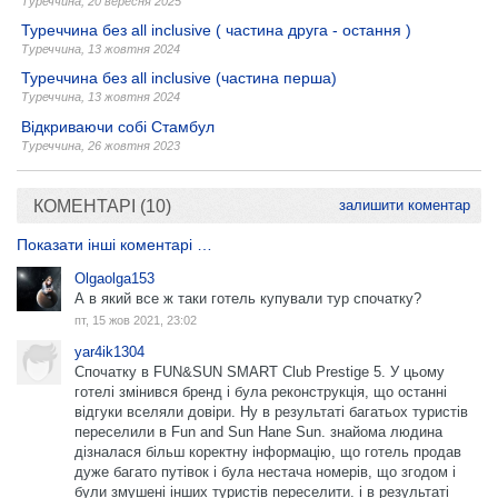
Туреччина
,
20 вересня 2025
Туреччина без all inclusive ( частина друга - остання )
Туреччина
,
13 жовтня 2024
Туреччина без all inclusive (частина перша)
Туреччина
,
13 жовтня 2024
Відкриваючи собі Стамбул
Туреччина
,
26 жовтня 2023
КОМЕНТАРІ (10)
залишити коментар
Показати інші коментарі …
Olgaolga153
А в який все ж таки готель купували тур спочатку?
пт, 15 жов 2021, 23:02
yar4ik1304
Спочатку в FUN&SUN SMART Club Prestige 5. У цьому
готелі змінився бренд і була реконструкція, що останні
відгуки вселяли довіри. Ну в результаті багатьох туристів
переселили в Fun and Sun Hane Sun. знайома людина
дізналася більш коректну інформацію, що готель продав
дуже багато путівок і була нестача номерів, що згодом і
були змушені інших туристів переселити. і в результаті