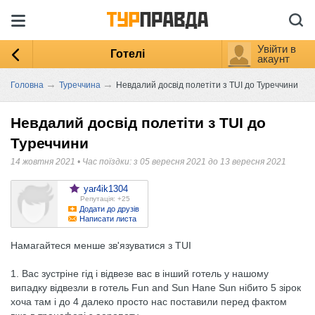
Увійти в
Готелі
акаунт
→
→
Головна
Туреччина
Невдалий досвід полетіти з TUI до Туреччини
Невдалий досвід полетіти з TUI до
Туреччини
14 жовтня 2021
•
Час поїздки: з 05 вересня 2021 до 13 вересня 2021
yar4ik1304
Репутація: +25
Додати до друзів
Написати листа
Намагайтеся менше зв'язуватися з TUI
1. Вас зустріне гід і відвезе вас в інший готель у нашому
випадку відвезли в готель Fun and Sun Hane Sun нібито 5 зірок
хоча там і до 4 далеко просто нас поставили перед фактом