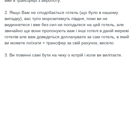
вже в трансфері з аеропоту.
2. Якщо Вам не сподобається готель (що було в нашому
випадку), вас тупо морозитимуть півдня, поки ви не
видихнетеся і вже без сил не погодьтеся на цей готель, але
звичайно ще вони пропонують вам і інші готелі в даній мережі
готелів але вам доведеться доплачувати за сам готель, в який
ви можете поїхати + трансфер за свій рахунок, весело.
3. Ви повинні самі бути на чеку о котрій і коли ви вилітаєте.