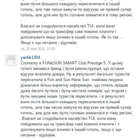
вони після більшого скандалу переселилися в інший
готель, але там чесно кажучи по відгуках не прямий супер
готель, але для них було головне опинитися в тому регіоні.
.
Взагалі не сподобалося нахабство TUI, коли вони
повідомили що за трансфер самі повинні платити і
доплачувати якщо хочемо в інший готель. Як то так ...
Якщо є ще питання - відповім.
ср, 20 жов 2021, 12:55
yar4ik1304
Спочатку в FUN&SUN SMART Club Prestige 5. У цьому
готелі змінився бренд і була реконструкція, що останні
відгуки вселяли довіри. Ну в результаті багатьох туристів
переселили в Fun and Sun Hane Sun. знайома людина
дізналася більш коректну інформацію, що готель продав
дуже багато путівок і була нестача номерів, що згодом і
були змушені інших туристів переселити. і в результаті
вони після більшого скандалу переселилися в інший
готель, але там чесно кажучи по відгуках не прямий супер
готель, але для них було головне опинитися в тому регіоні.
.Взагалі не сподобалося нахабство TUI, коли вони
повідомили що за трансфер самі повинні платити і +
доплачувати якщо хочемо в інший готель. якщо є ще
питання - відповім.