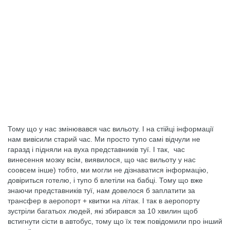
Тому що у нас змінювався час вильоту. І на стійці інформації
нам вивісили старий час. Ми просто тупо самі відчули не
гаразд і підняли на вуха представників туї. І так, час
винесення мозку всім, виявилося, що час вильоту у нас
соовсем інше) тобто, ми могли не дізнаватися інформацію,
довіриться готелю, і тупо б влетіли на бабці. Тому що вже
знаючи представників туї, нам довелося б заплатити за
трансфер в аеропорт + квитки на літак. І так в аеропорту
зустріли багатьох людей, які збирався за 10 хвилин щоб
встигнути сісти в автобус, тому що їх теж повідомили про інший