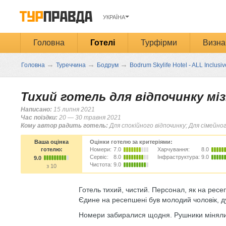
УКРАЇНА
Головна
Готелі
Турфірми
Визна
→
→
→
Головна
Туреччина
Бодрум
Bodrum Skylife Hotel - ALL Inclusiv
Тихий готель для відпочинку міз
Написано:
15 липня 2021
Час поїздки:
20 — 30 травня 2021
Кому автор радить готель:
Для спокійного відпочинку; Для сімейно
Ваша оцінка
Оцінки готелю за критеріями:
готелю:
Номери:
7.0
Харчування:
8.0
Сервіс:
8.0
Інфраструктура:
9.0
9.0
Чистота:
9.0
з 10
Готель тихий, чистий. Персонал, як на ресеп
Єдине на ресепшені був молодий чоловік, ду
Номери забиралися щодня. Рушники мінял