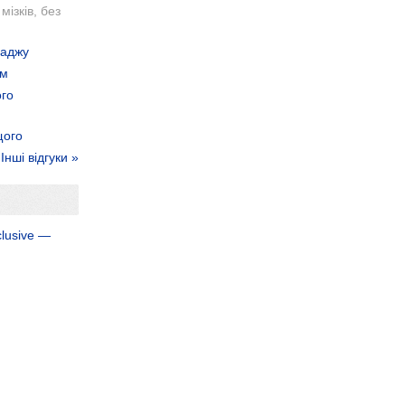
мізків, без
раджу
ем
ого
щого
Інші відгуки »
clusive —