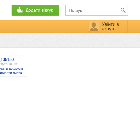
Додати відгук
Увійти в
акаунт
_135150
путація: +6
дати до друзів
аписати листа