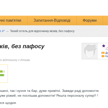
чні пам'ятки
Запитання-Відповіді
Форуми
→
e 4*
Тихий готель для відпочинку мізків, без пафосу
ків, без пафосу
Ре
До
Н
го відпочинку з дітьми
шені, так і кухня та бар, дуже привітні. Завжди раді допомогти.
же різкий, не поспішав допомогти! Решта персоналу супер!! !
ися щодня.