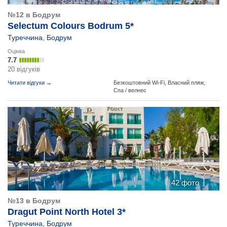
№12 в Бодрум
Selectum Colours Bodrum 5*
Туреччина
,
Бодрум
Оцінка
7.7
20 відгуків
Читати відгуки →
Безкоштовний Wi-Fi,
Власний пляж,
Спа / велнес
42 фото
№13 в Бодрум
Dragut Point North Hotel 3*
Туреччина
,
Бодрум