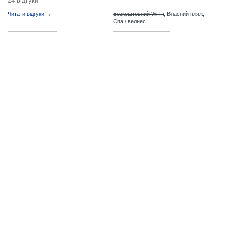
24 відгуки
Читати відгуки →
Безкоштовний Wi-Fi
,
Власний пляж,
Спа / велнес