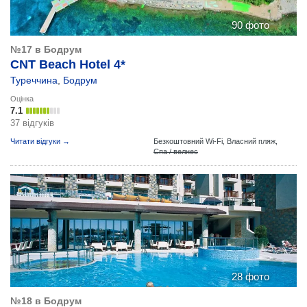
90 фото
№17 в Бодрум
CNT Beach Hotel 4*
Туреччина
,
Бодрум
Оцінка
7.1
37 відгуків
Читати відгуки →
Безкоштовний Wi-Fi,
Власний пляж,
Спа / велнес
28 фото
№18 в Бодрум