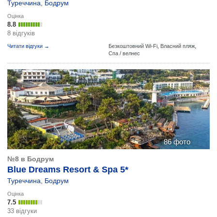
Туреччина
,
Бодрум
Оцінка
8.8
8 відгуків
Читати відгуки →
Безкоштовний Wi-Fi,
Власний пляж,
Спа / велнес
86 фото
№8 в Бодрум
Blue Dreams Resort & Spa 5*
Туреччина
,
Бодрум
Оцінка
7.5
33 відгуки