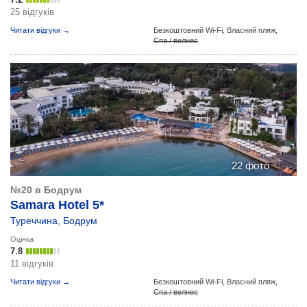
25 відгуків
Читати відгуки →
Безкоштовний Wi-Fi,
Власний пляж,
Спа / велнес
22 фото
№20 в Бодрум
Samara Hotel 5*
Туреччина
,
Бодрум
Оцінка
7.8
11 відгуків
Читати відгуки →
Безкоштовний Wi-Fi,
Власний пляж,
Спа / велнес