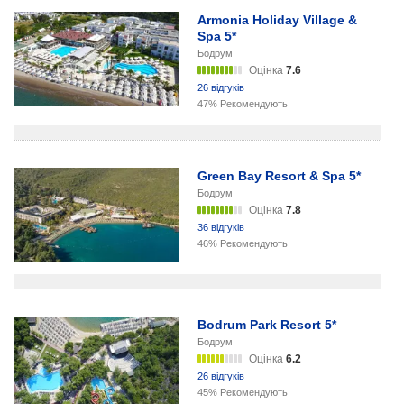
Armonia Holiday Village &
Spa 5*
Бодрум
Оцінка
7.6
26 відгуків
47% Рекомендують
Green Bay Resort & Spa 5*
Бодрум
Оцінка
7.8
36 відгуків
46% Рекомендують
Bodrum Park Resort 5*
Бодрум
Оцінка
6.2
26 відгуків
45% Рекомендують