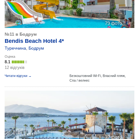
79 фото
№11 в Бодрум
Bendis Beach Hotel 4*
Туреччина
,
Бодрум
Оцінка
8.1
12 відгуків
Читати відгуки →
Безкоштовний Wi-Fi,
Власний пляж,
Спа / велнес
32 фото