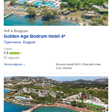
191 фото
№5 в Бодрум
Golden Age Bodrum Hotel 4*
Туреччина
,
Бодрум
Оцінка
7.5
52 відгуки
Читати відгуки →
Безкоштовний Wi-Fi,
Власний пляж,
Спа / велнес