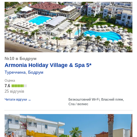
52 фото
№10 в Бодрум
Armonia Holiday Village & Spa 5*
Туреччина
,
Бодрум
Оцінка
7.6
25 відгуків
Читати відгуки →
Безкоштовний Wi-Fi,
Власний пляж,
Спа / велнес