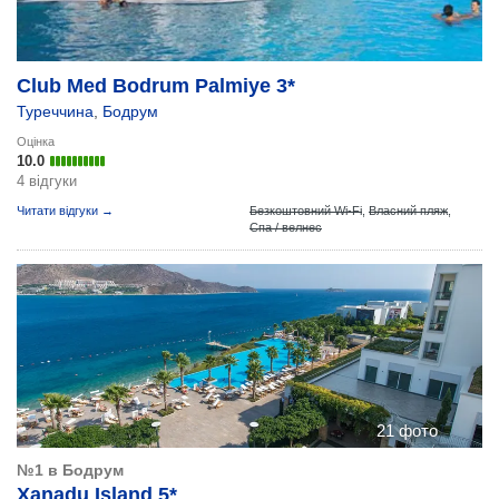
Club Med Bodrum Palmiye 3*
Туреччина
,
Бодрум
Оцінка
10.0
4 відгуки
Читати відгуки →
Безкоштовний Wi-Fi
,
Власний пляж
,
Спа / велнес
21 фото
№1 в Бодрум
Xanadu Island 5*