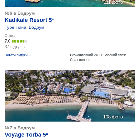
111 фото
№6 в Бодрум
Kadikale Resort 5*
Туреччина
,
Бодрум
Оцінка
7.6
37 відгуків
Читати відгуки →
Безкоштовний Wi-Fi,
Власний пляж,
Спа / велнес
108 фото
№7 в Бодрум
Voyage Torba 5*