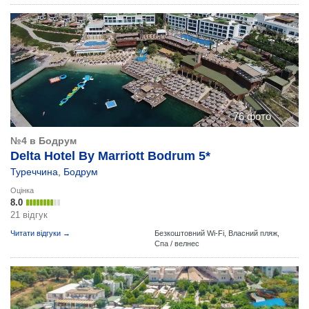
76 фото
№4 в Бодрум
Delta Hotel By Marriott Bodrum 5*
Туреччина
,
Бодрум
Оцінка
8.0
21 відгук
Читати відгуки →
Безкоштовний Wi-Fi,
Власний пляж,
Спа / велнес