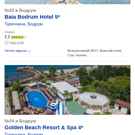
№23 в Бодрум
Baia Bodrum Hotel 5*
Туреччина
,
Бодрум
Оцінка
7.7
12 відгуків
Читати відгуки →
Безкоштовний Wi-Fi,
Власний пляж,
Спа / велнес
63 фото
№24 в Бодрум
Golden Beach Resort & Spa 4*
Туреччина
,
Бодрум