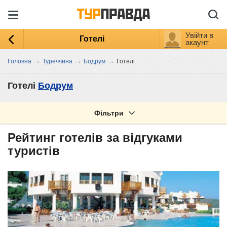
Увійти в
Готелі
акаунт
→
→
→
Головна
Туреччина
Бодрум
Готелі
Готелі
Бодрум
Фільтри
Рейтинг готелів за відгуками
туристів