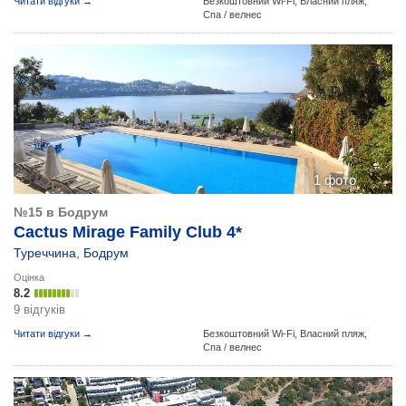
Читати відгуки →
Безкоштовний Wi-Fi,
Власний пляж,
Спа / велнес
1 фото
№15 в Бодрум
Cactus Mirage Family Club 4*
Туреччина
,
Бодрум
Оцінка
8.2
9 відгуків
Читати відгуки →
Безкоштовний Wi-Fi,
Власний пляж,
Спа / велнес