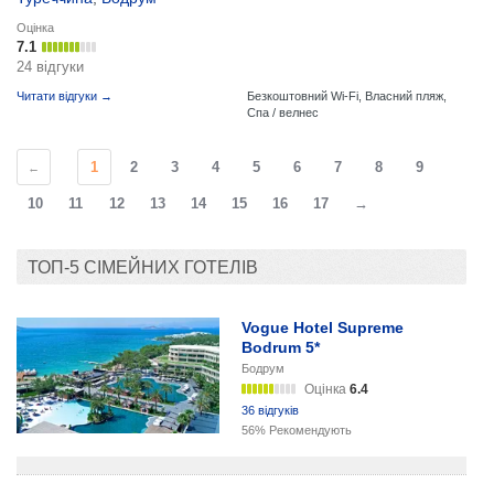
Оцінка
7.1
24 відгуки
Читати відгуки →
Безкоштовний Wi-Fi,
Власний пляж,
Спа / велнес
1
2
3
4
5
6
7
8
9
←
10
11
12
13
14
15
16
17
→
ТОП-5 СІМЕЙНИХ ГОТЕЛІВ
Vogue Hotel Supreme
Bodrum 5*
Бодрум
Оцінка
6.4
36 відгуків
56% Рекомендують