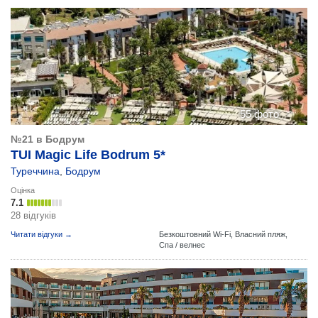
55 фото
№21 в Бодрум
TUI Magic Life Bodrum 5*
Туреччина
,
Бодрум
Оцінка
7.1
28 відгуків
Читати відгуки →
Безкоштовний Wi-Fi,
Власний пляж,
Спа / велнес