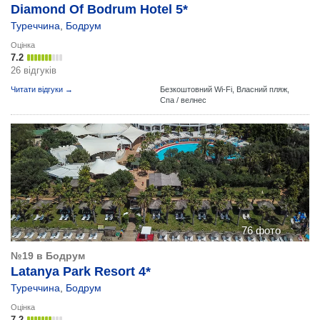
Diamond Of Bodrum Hotel 5*
Туреччина
,
Бодрум
Оцінка
7.2
26 відгуків
Читати відгуки →
Безкоштовний Wi-Fi,
Власний пляж,
Спа / велнес
76 фото
№19 в Бодрум
Latanya Park Resort 4*
Туреччина
,
Бодрум
Оцінка
7.2