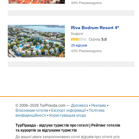
44% Рекомендують
Riva Bodrum Resort 4*
Бодрум
Оцінка
5.0
29 відгуків
43% Рекомендують
© 2006–2026 TurPravda.com
—
Допомога
•
Реклама
•
Власникам готелів
•
Експорт інформаціЇ
•
Політика
конфіденційності
•
Користувацька угода
ТурПравда -
відгуки туристів про готелі
| Рейтинг готелів
та курортів за відгуками туристів
До вашої уваги запропоновано сотні відгуків про готелі усіх