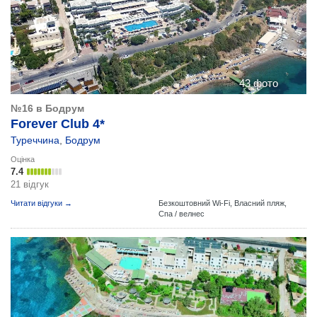
43 фото
№16 в Бодрум
Forever Club 4*
Туреччина
,
Бодрум
Оцінка
7.4
21 відгук
Читати відгуки →
Безкоштовний Wi-Fi,
Власний пляж,
Спа / велнес