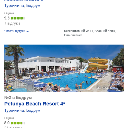
Туреччина
,
Бодрум
Оцінка
9.3
7 відгуків
Читати відгуки →
Безкоштовний Wi-Fi,
Власний пляж,
Спа / велнес
61 фото
№2 в Бодрум
Petunya Beach Resort 4*
Туреччина
,
Бодрум
Оцінка
8.0