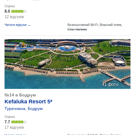
Оцінка
8.0
12 відгуків
Читати відгуки →
Безкоштовний Wi-Fi,
Власний пляж,
Спа / велнес
41 фото
№14 в Бодрум
Kefaluka Resort 5*
Туреччина
,
Бодрум
Оцінка
7.7
17 відгуків