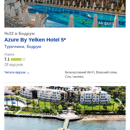
44 фото
№22 в Бодрум
Azure By Yelken Hotel 5*
Туреччина
,
Бодрум
Оцінка
7.1
28 відгуків
Читати відгуки →
Безкоштовний Wi-Fi,
Власний пляж,
Спа / велнес
36 фото