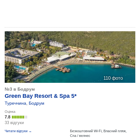
110 фото
№3 в Бодрум
Green Bay Resort & Spa 5*
Туреччина
,
Бодрум
Оцінка
7.8
33 відгуки
Читати відгуки →
Безкоштовний Wi-Fi,
Власний пляж,
Спа / велнес