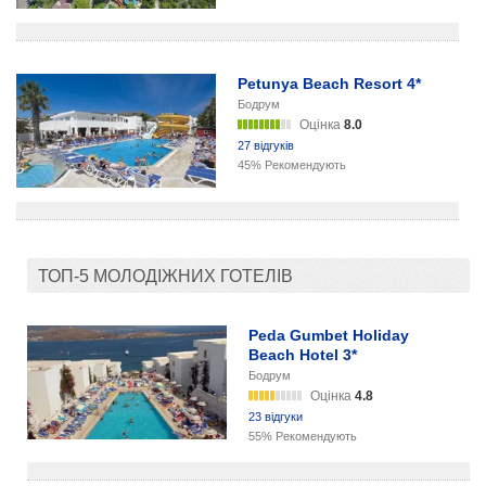
Petunya Beach Resort 4*
Бодрум
Оцінка
8.0
27 відгуків
45% Рекомендують
ТОП-5 МОЛОДІЖНИХ ГОТЕЛІВ
Peda Gumbet Holiday
Beach Hotel 3*
Бодрум
Оцінка
4.8
23 відгуки
55% Рекомендують