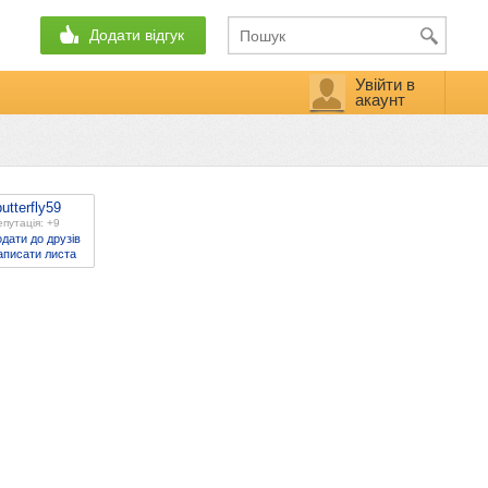
Додати відгук
Увійти в
акаунт
butterfly59
путація: +9
дати до друзів
аписати листа