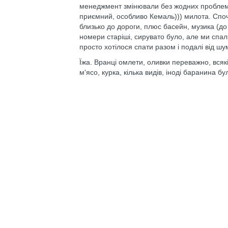
менеджмент змінювали без жодних проблем,
приємний, особливо Кемаль))) милота. Споч
близько до дороги, плюс басейн, музика (до 
номери старіші, сирувато було, але ми спали
просто хотілося спати разом і подалі від шум
Їжа. Вранці омлети, оливки переважно, всякі
м'ясо, курка, кілька видів, іноді баранина б