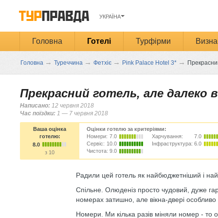
УКРАЇНА
Головна
Готелі
Турфірми
Визна
→
→
→
→
Головна
Туреччина
Фетхіє
Pink Palace Hotel 3*
Прекрасний
Прекрасний готель, але далеко в
Написано:
12 червня 2018
Час поїздки:
1 — 7 червня 2018
Ваша оцінка
Оцінки готелю за критеріями:
готелю:
Номери:
7.0
Харчування:
7.0
Сервіс:
10.0
Інфраструктура:
6.0
8.0
Чистота:
9.0
з 10
Радили цей готель як найбюджетніший і на
Спільне. Олюденіз просто чудовий, дуже гар
номерах затишно, але вікна-двері особливо
Номери. Ми кілька разів міняли номер - то о