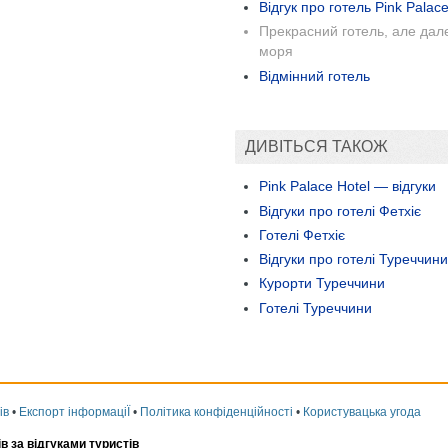
Відгук про готель Pink Palace
Прекрасний готель, але дале
моря
Відмінний готель
ДИВІТЬСЯ ТАКОЖ
Pink Palace Hotel — відгуки
Відгуки про готелі Фетхіє
Готелі Фетхіє
Відгуки про готелі Туреччини
Курорти Туреччини
Готелі Туреччини
ів
•
Експорт інформаціЇ
•
Політика конфіденційності
•
Користувацька угода
ів за відгуками туристів