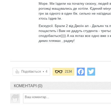
Море. Ми їздили на початку сезону, людей 
рогожці мащувались де хотіли. Єдиний мінус 
грн за одного в один бік. сильно не наїзди
хтось їздив їм.
Екскурсії. Брали 2 від Джоїн ап - Дальян т
пощастить і Вам не дадуть студента - треть
сподобається)))) А на яхтах все одно вже з
диких пляжах , раджу!
Подобається
•
4
2134
КОМЕНТАРІ (0)