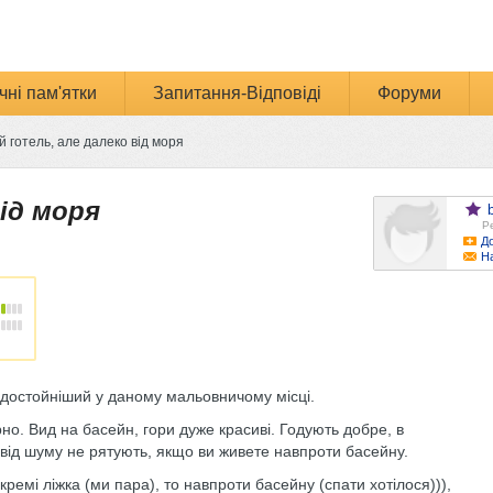
чні пам'ятки
Запитання-Відповіді
Форуми
 готель, але далеко від моря
ід моря
Ре
До
Н
йдостойніший у даному мальовничому місці.
но. Вид на басейн, гори дуже красиві. Годують добре, в
 від шуму не рятують, якщо ви живете навпроти басейну.
кремі ліжка (ми пара), то навпроти басейну (спати хотілося))),