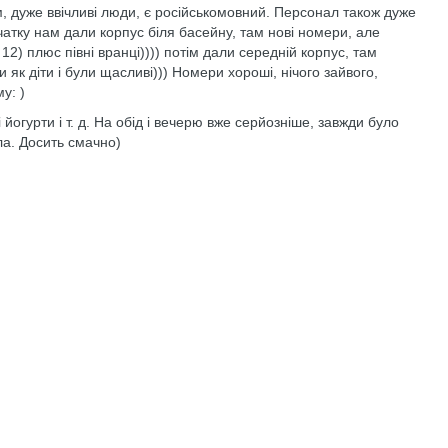
 дуже ввічливі люди, є російськомовний. Персонал також дуже
атку нам дали корпус біля басейну, там нові номери, але
12) плюс півні вранці)))) потім дали середній корпус, там
 як діти і були щасливі))) Номери хороші, нічого зайвого,
у: )
 йогурти і т. д. На обід і вечерю вже серйозніше, завжди було
ула. Досить смачно)