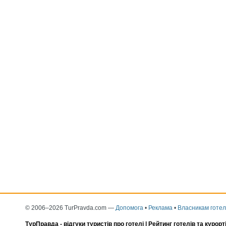
© 2006–2026 TurPravda.com
—
Допомога
•
Реклама
•
Власникам готел
ТурПравда -
відгуки туристів про готелі
| Рейтинг готелів та курорт