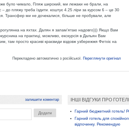
вже було чимало, Пляж широкий, ми лежаки не брали, на
– до пляжу треба їздити. коштує 4.25 ліри за курсом 6 – це 30
шся. Трансфер ми не дочекалися, більше не пробували, але
а прогулянка на яхтах. Далян я запам'ятаю надовго))) Якщо Вам
окурсника на практиці, можливо, екскурсія в Дальян Вам
 ким, там просто красиві краєвиди вздовж узбережжя Фетхіє на
Перекладено автоматично з російської.
Переглянути оригінал
залишити коментар
ІНШІ ВІДГУКИ ПРО ГОТЕЛ
Гарний бюджетний готель! 
Гарний готель для спокійног
відпочинку. Рекомендую