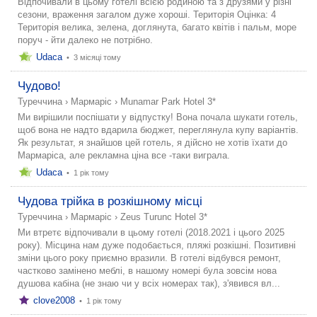
Відпочивали в цьому готелі всією родиною та з друзями у різні
сезони, враження загалом дуже хороші. Територія Оцінка: 4
Територія велика, зелена, доглянута, багато квітів і пальм, море
поруч - йти далеко не потрібно.
Udaca
•
3 місяці тому
Чудово!
Туреччина
›
Мармаріс
›
Munamar Park Hotel 3*
Ми вирішили поспішати у відпустку! Вона почала шукати готель,
щоб вона не надто вдарила бюджет, переглянула купу варіантів.
Як результат, я знайшов цей готель, я дійсно не хотів їхати до
Мармаріса, але рекламна ціна все -таки виграла.
Udaca
•
1 рік тому
Чудова трійка в розкішному місці
Туреччина
›
Мармаріс
›
Zeus Turunc Hotel 3*
Ми втретє відпочивали в цьому готелі (2018.2021 і цього 2025
року). Місцина нам дуже подобається, пляжі розкішні. Позитивні
зміни цього року приємно вразили. В готелі відбувся ремонт,
частково замінено меблі, в нашому номері була зовсім нова
душова кабіна (не знаю чи у всіх номерах так), з'явився вл...
clove2008
•
1 рік тому