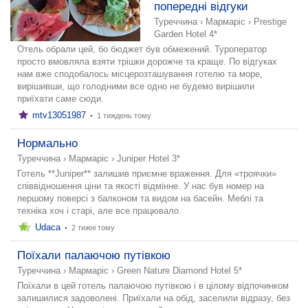
попередні відгуки
Туреччина
›
Мармаріс
›
Prestige
Garden Hotel 4*
Отель обрали цей, бо бюджет був обмежений. Туроператор
просто вмовляла взяти трішки дорожче та краще. По відгуках
нам вже сподобалось місцерозташування готелю та море,
вирішивши, що голодними все одно не будемо вирішили
приїхати саме сюди.
mtv13051987
•
1 тиждень тому
Нормально
Туреччина
›
Мармаріс
›
Juniper Hotel 3*
Готель **Juniper** залишив приємне враження. Для «троячки»
співвідношення ціни та якості відмінне. У нас був номер на
першому поверсі з балконом та видом на басейн. Меблі та
техніка хоч і старі, але все працювало.
Udaca
•
2 тижні тому
Поїхали палаючою путівкою
Туреччина
›
Мармаріс
›
Green Nature Diamond Hotel 5*
Поїхали в цей готель палаючою путівкою і в цілому відпочинком
залишилися задоволені. Приїхали на обід, заселили відразу, без