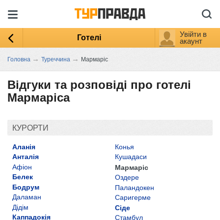
Увійти в
Готелі
акаунт
→
→
Головна
Туреччина
Мармаріс
Відгуки та розповіді про готелі
Мармаріса
КУРОРТИ
Аланія
Конья
Анталія
Кушадаси
Афіон
Мармаріс
Белек
Оздере
Бодрум
Паландокен
Даламан
Саригерме
Дідім
Сіде
Каппадокія
Стамбул