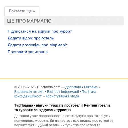
Показати ще »
ЩЕ ПРО МАРМАРІС
Підписатися на відгуки про курорт
Додати відгук про готель
Додати розповідь про Мармаріс
Поставити запитання
© 2006–2026 TurPravda.com
—
Допомога
•
Реклама
•
Власникам готелів
•
Експорт інформаціЇ
•
Політика
конфіденційності
•
Користувацька угода
ТурПравда -
відгуки туристів про готелі
| Рейтинг готелів
та курортів за відгуками туристів
До вашої уваги запропоновано сотні відгуків про готелі усіх
популярних курортів. Ви дізнаєтесь всю правду про готелі «з
перших вуст». Думки реальних туристів про готелі та