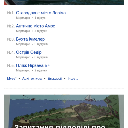
Стародавнє місто Лоріма
№1.
Мармаріс •
1 відгук
Античне місто Амос
№2.
Мармаріс •
4 відгуки
Бухта Ічмелер
№3.
Мармаріс •
5 відгуків
Острів Седір
№4.
Мармаріс •
8 відгуків
Пляж Нірвана Біч
№5.
Мармаріс •
2 відгуки
•
•
•
Музеї
Архітектура
Екскурсії
Інше...
Запитання-відповіді про