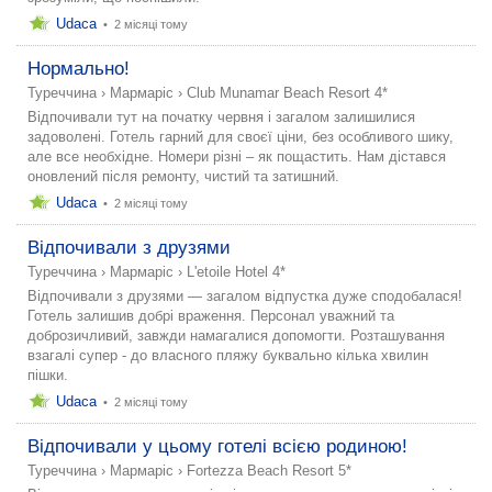
Udaca
•
2 місяці тому
Нормально!
Туреччина
›
Мармаріс
›
Club Munamar Beach Resort 4*
Відпочивали тут на початку червня і загалом залишилися
задоволені. Готель гарний для своєї ціни, без особливого шику,
але все необхідне. Номери різні – як пощастить. Нам дістався
оновлений після ремонту, чистий та затишний.
Udaca
•
2 місяці тому
Відпочивали з друзями
Туреччина
›
Мармаріс
›
L'etoile Hotel 4*
Відпочивали з друзями — загалом відпустка дуже сподобалася!
Готель залишив добрі враження. Персонал уважний та
доброзичливий, завжди намагалися допомогти. Розташування
взагалі супер - до власного пляжу буквально кілька хвилин
пішки.
Udaca
•
2 місяці тому
Відпочивали у цьому готелі всією родиною!
Туреччина
›
Мармаріс
›
Fortezza Beach Resort 5*