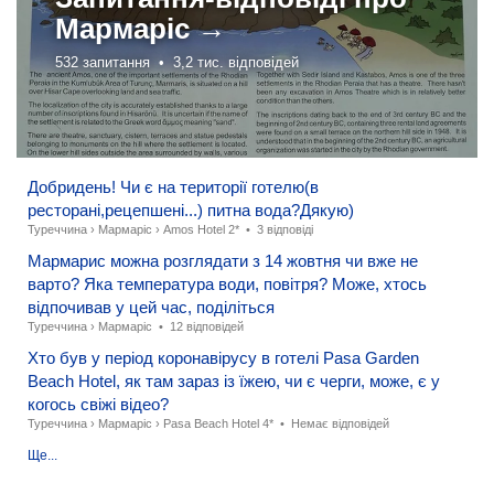
Мармаріс →
532 запитання •
3,2 тис. відповідей
Добридень! Чи є на території готелю(в
ресторані,рецепшені...) питна вода?Дякую)
Туреччина
›
Мармаріс
›
Amos Hotel 2*
•
3 відповіді
Мармарис можна розглядати з 14 жовтня чи вже не
варто? Яка температура води, повітря? Може, хтось
відпочивав у цей час, поділіться
Туреччина
›
Мармаріс
•
12 відповідей
Хто був у період коронавірусу в готелі Pasa Garden
Beach Hotel, як там зараз із їжею, чи є черги, може, є у
когось свіжі відео?
Туреччина
›
Мармаріс
›
Pasa Beach Hotel 4*
•
Немає відповідей
Ще...