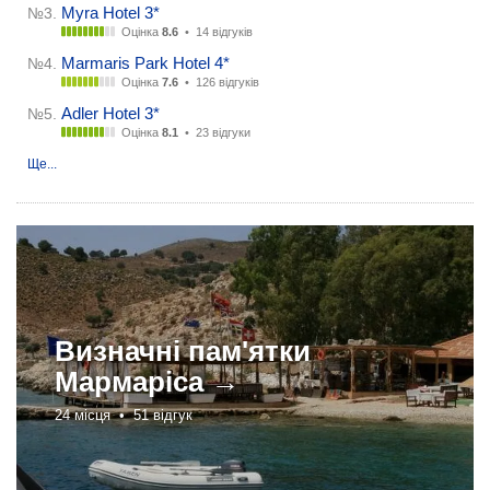
Myra Hotel 3*
№3.
Оцінка
8.6
•
14 відгуків
Marmaris Park Hotel 4*
№4.
Оцінка
7.6
•
126 відгуків
Adler Hotel 3*
№5.
Оцінка
8.1
•
23 відгуки
Ще...
Визначні пам'ятки
Мармаріса →
24 місця •
51 відгук