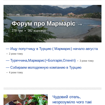
Форум про
Мармаріс →
278 тем •
382 відповіді
— Ищу попутчицу в Турцию ( Мармарис) начало августа
•
2 роки тому
— Туреччина,Мармарис(+Болгарія,Оленіті)
•
3 роки тому
— Собираем молодежную компанию в Турцию
•
4 роки тому
додати розповідь
Чудовий отель,
незрозуміло чого такі