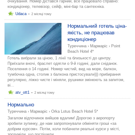
очікування. Номер дістався гарний, все працювало справно:
кондиціонер, телевізор, сейф, міні-бар та сантехніка.
Udaca
•
2 місяці тому
Нормальний готель ціна-
якість, не працював
кондиціонер
Туреччина
›
Мармаріс
›
Point
Beach Hotel 4*
Готель вибрали за ціною, 1 лінії та близькості до центру.
Приїхали вночі, браслет одягли о 9-й годині, дали сніданок.
Поселення о 14 годині. Номер чистий, вид на море, балкон,
тумбочка одна, столик з балкона пристосували))) прибирання
регулярно, ліжко чисте і міняли, рушники змінюють за запитом,
ві...
atv_ott1
•
2 місяці тому
Нормально
Туреччина
›
Мармаріс
›
Orka Lotus Beach Hotel 5*
Загалом відпочинок вийшов вдалим! Дорогою з аеропорту
зробили зупинку, де нам запропонували обміняти гроші «за
добрим курсом». Потім, коли побачили реальні курси у місті,
зрозуміли, що поспішили.