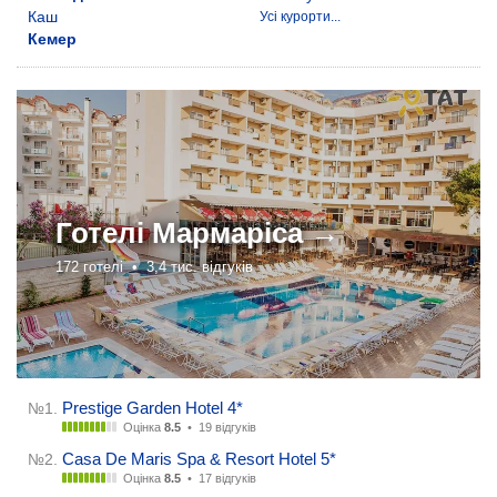
Каш
Усі курорти...
Кемер
Готелі
Мармаріса →
172 готелі •
3,4 тис. відгуків
Prestige Garden Hotel 4*
№1.
Оцінка
8.5
•
19 відгуків
Casa De Maris Spa & Resort Hotel 5*
№2.
Оцінка
8.5
•
17 відгуків