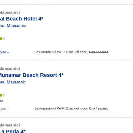
Мармарісі
al Beach Hotel 4*
на
,
Мармаріс
гуки →
Безкоштовний Wi-Fi,
Власний пляж,
Спа / велнес
Мармарісі
Munamar Beach Resort 4*
на
,
Мармаріс
ів
гуки →
Безкоштовний Wi-Fi,
Власний пляж,
Спа / велнес
Мармарісі
La Perla 4*