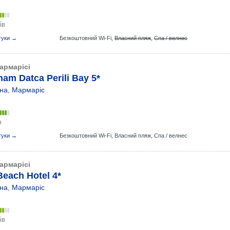
ів
гуки →
Безкоштовний Wi-Fi,
Власний пляж
,
Спа / велнес
армарісі
am Datca Perili Bay 5*
на
,
Мармаріс
в
гуки →
Безкоштовний Wi-Fi,
Власний пляж,
Спа / велнес
армарісі
Beach Hotel 4*
на
,
Мармаріс
ів