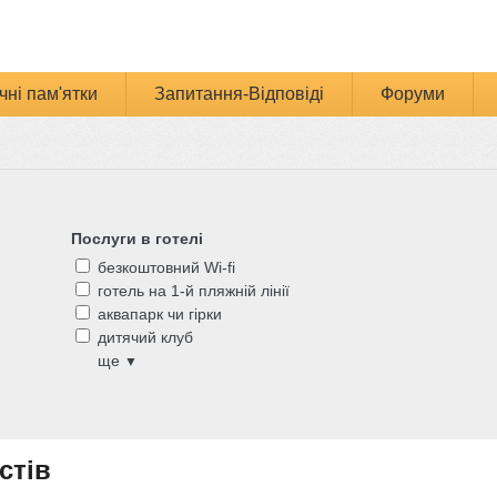
чні пам'ятки
Запитання-Відповіді
Форуми
Послуги в готелі
безкоштовний Wi-fi
готель на 1-й пляжній лінії
аквапарк чи гірки
дитячий клуб
ще
▼
стів