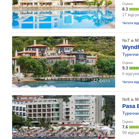
Оцінка
8.3
17 відгук
4 фото
Читати від
№7 в М
Wyndh
Туреччи
Оцінка
9.3
6 відгукі
42 фото
Читати від
№8 в М
Pasa 
Туреччи
Оцінка
7.6
59 відгук