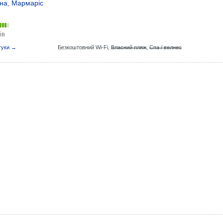
на
,
Мармаріс
ів
гуки →
Безкоштовний Wi-Fi,
Власний пляж
,
Спа / велнес