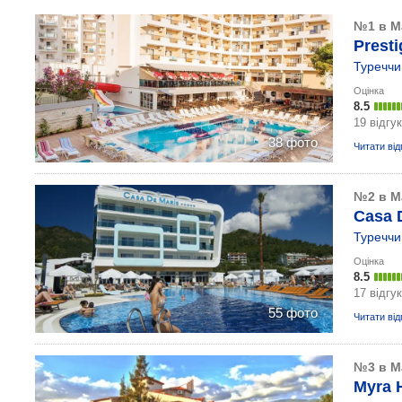
№1 в М
Presti
Туреччи
Оцінка
8.5
19 відгук
38 фото
Читати від
№2 в М
Casa D
Туреччи
Оцінка
8.5
17 відгук
55 фото
Читати від
№3 в М
Myra H