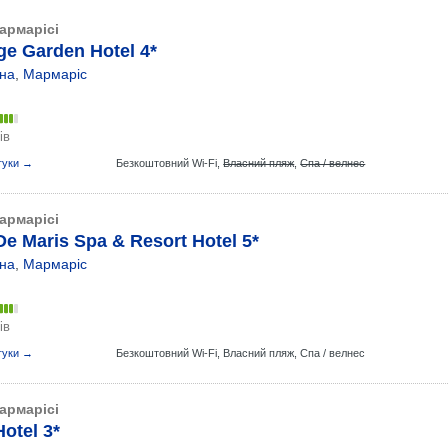
армарісі
ge Garden Hotel 4*
на
,
Мармаріс
ів
гуки →
Безкоштовний Wi-Fi,
Власний пляж
,
Спа / велнес
армарісі
e Maris Spa & Resort Hotel 5*
на
,
Мармаріс
ів
гуки →
Безкоштовний Wi-Fi,
Власний пляж,
Спа / велнес
армарісі
otel 3*