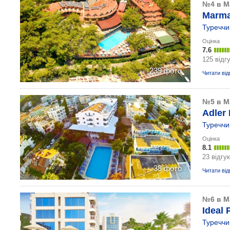
№4 в М
Marmar
Туреччи
Оцінка
7.6
125 відгу
239 фото
Читати від
№5 в М
Adler 
Туреччи
Оцінка
8.1
23 відгу
38 фото
Читати від
№6 в М
Ideal 
Туреччи