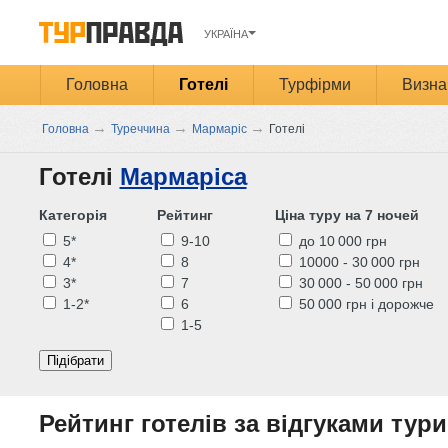
УКРАЇНА
Головна
Готелі
Турфірми
Визна
→
→
→
Головна
Туреччина
Мармаріс
Готелі
Готелі
Мармаріса
Категорія
Рейтинг
Ціна туру на 7 ночей
5*
9-10
до 10 000 грн
4*
8
10000 - 30 000 грн
3*
7
30 000 - 50 000 грн
1-2*
6
50 000 грн і дорожче
1-5
Підібрати
Рейтинг готелів за відгуками тури