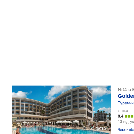
№11 в 
Golde
Туреччи
Оцінка
8.4
13 відгук
61 фото
Читати від