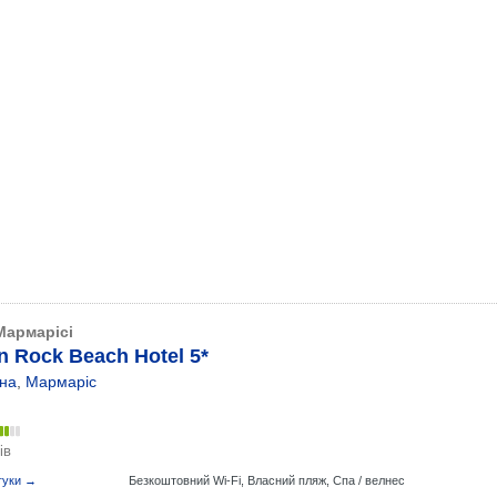
Мармарісі
n Rock Beach Hotel 5*
на
,
Мармаріс
ів
гуки →
Безкоштовний Wi-Fi,
Власний пляж,
Спа / велнес