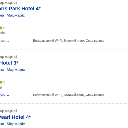
армарісі
is Park Hotel 4*
на
,
Мармаріс
ків
гуки →
Безкоштовний Wi-Fi,
Власний пляж,
Спа / велнес
армарісі
Hotel 3*
на
,
Мармаріс
ки
гуки →
Безкоштовний Wi-Fi,
Власний пляж
,
Спа / велнес
армарісі
Pearl Hotel 4*
на
,
Мармаріс