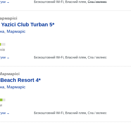
гуки →
Безкоштовний Wi-Fi,
Власний пляж,
Спа / велнес
армарісі
Yazici Club Turban 5*
на
,
Мармаріс
ків
гуки →
Безкоштовний Wi-Fi,
Власний пляж,
Спа / велнес
Мармарісі
 Beach Resort 4*
на
,
Мармаріс
ки
гуки →
Безкоштовний Wi-Fi,
Власний пляж,
Спа / велнес