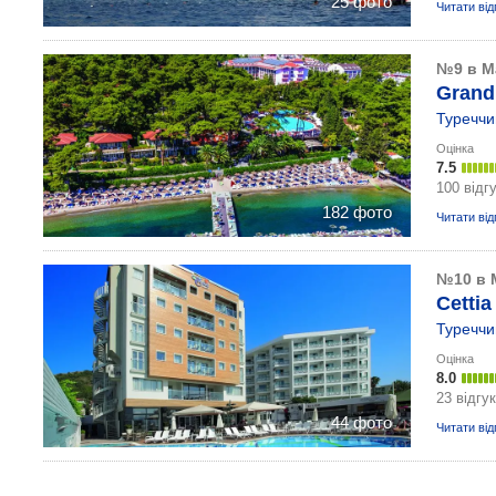
25 фото
Читати від
№9 в М
Grand 
Туреччи
Оцінка
7.5
100 відгу
182 фото
Читати від
№10 в 
Cettia
Туреччи
Оцінка
8.0
23 відгу
44 фото
Читати від