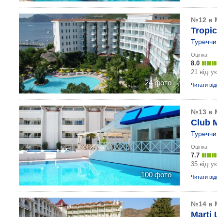
№12 в 
Tropic
Туреччи
Оцінка
8.0
21 відгук
24 фото
Читати від
№13 в 
Club 
Туреччи
Оцінка
7.7
35 відгук
100 фото
Читати від
№14 в 
Marti 