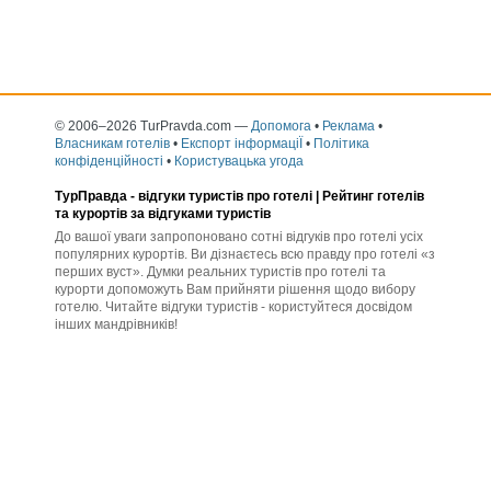
© 2006–2026 TurPravda.com
—
Допомога
•
Реклама
•
Власникам готелів
•
Експорт інформаціЇ
•
Політика
конфіденційності
•
Користувацька угода
ТурПравда -
відгуки туристів про готелі
| Рейтинг готелів
та курортів за відгуками туристів
До вашої уваги запропоновано сотні відгуків про готелі усіх
популярних курортів. Ви дізнаєтесь всю правду про готелі «з
перших вуст». Думки реальних туристів про готелі та
курорти допоможуть Вам прийняти рішення щодо вибору
готелю. Читайте відгуки туристів - користуйтеся досвідом
інших мандрівників!