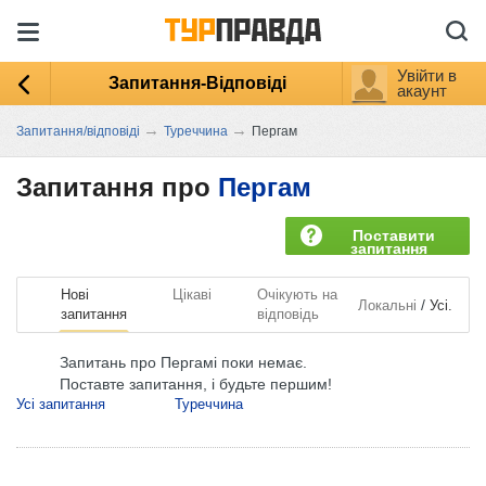
Увійти в
Запитання-Відповіді
акаунт
→
→
Запитання/відповіді
Туреччина
Пергам
Запитання про
Пергам
Поставити
запитання
Нові
Цікаві
Очікують на
/
Локальні
Усі.
запитання
відповідь
Запитань про Пергамі поки немає.
Поставте запитання, і будьте першим!
Усі запитання
Туреччина