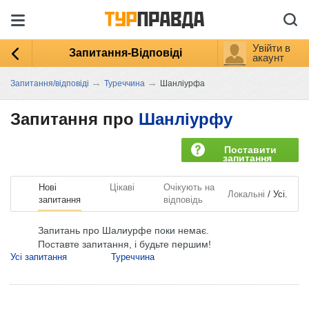
Увійти в
Запитання-Відповіді
акаунт
→
→
Запитання/відповіді
Туреччина
Шанліурфа
Запитання про
Шанліурфу
Поставити
запитання
Нові
Цікаві
Очікують на
/
Локальні
Усі.
запитання
відповідь
Запитань про Шалиурфе поки немає.
Поставте запитання, і будьте першим!
Усі запитання
Туреччина