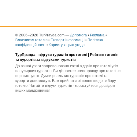
© 2006–2026 TurPravda.com
—
Допомога
•
Реклама
•
Власникам готелів
•
Експорт інформаціЇ
•
Політика
конфіденційності
•
Користувацька угода
ТурПравда -
відгуки туристів про готелі
| Рейтинг готелів
та курортів за відгуками туристів
До вашої уваги запропоновано сотні відгуків про готелі усіх
популярних курортів. Ви дізнаєтесь всю правду про готелі «з
перших вуст». Думки реальних туристів про готелі та
курорти допоможуть Вам прийняти рішення щодо вибору
готелю. Читайте відгуки туристів - користуйтеся досвідом
інших мандрівників!