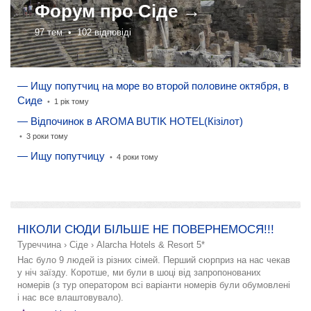
Форум про
Сіде →
97 тем •
102 відповіді
— Ищу попутчиц на море во второй половине октября, в
Сиде
•
1 рік тому
— Відпочинок в AROMA BUTIK HOTEL(Кізілот)
•
3 роки тому
— Ищу попутчицу
•
4 роки тому
додати розповідь
НІКОЛИ СЮДИ БІЛЬШЕ НЕ ПОВЕРНЕМОСЯ!!!
Туреччина
›
Сіде
›
Alarcha Hotels & Resort 5*
Нас було 9 людей із різних сімей. Перший сюрприз на нас чекав
у ніч заїзду. Коротше, ми були в шоці від запропонованих
номерів (з тур оператором всі варіанти номерів були обумовлені
і нас все влаштовувало).