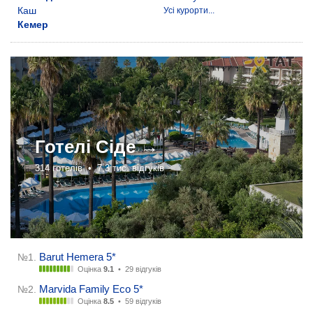
Каш
Усі курорти...
Кемер
Готелі
Сіде →
314 готелів •
7,3 тис. відгуків
Barut Hemera 5*
№1.
Оцінка
9.1
•
29 відгуків
Marvida Family Eco 5*
№2.
Оцінка
8.5
•
59 відгуків