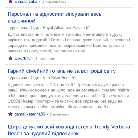
anna.birzaka
•
1 тиждень тому
Персонал та відносини зіпсували весь
відпочинок!
Туреччина
›
Сіде
›
Royal Alhambra Palace 5*
Думав писати чи ні, але все ж таки після негативного відгуку
вирішив теж додати!! ! Готель і справді дуже поганий, персонал і
справді не приємний і навіть непрофесійний! Всім на туристів
начхати в цьому готелі, їжа одноманітна!
alex7878
•
2 тижні тому
Гарний сімейний готель не за всі гроші світу
Туреччина
›
Сіде
›
Vita Silva Hotel 5*
Відпочивали сім'єю з 21.07 по 27.07 Приїхали ми дуже рано в
ранці, вільних номерів не було, але на ресепшені сказали підійти
о 9й і вони щось придумають, заселили нас о 09:10, не чекаючи
14:00)) Номер просторий та чистий, все справне, без виду на
море (він нам і не був потрібен, бо знаходитись на ба...
gamal.katerina86
•
2 тижні тому
Щиро дякуємо всій команді готелю Trendy Verbena
Beach за чудовий відпочинок!