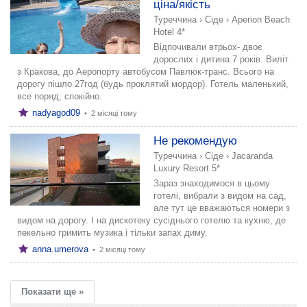
ціна/якість
Туреччина
›
Сіде
›
Aperion Beach
Hotel 4*
Відпочивали втрьох- двоє
дорослих і дитина 7 років. Виліт
з Кракова, до Аеропорту автобусом Павлюк-транс. Всього на
дорогу пішло 27год (будь проклятий мордор). Готель маленький,
все поряд, спокійно.
nadyagod09
•
2 місяці тому
Не рекомендую
Туреччина
›
Сіде
›
Jacaranda
Luxury Resort 5*
Зараз знаходимося в цьому
готелі, вибрали з видом на сад,
але тут це вважаються номери з
видом на дорогу. І на дискотеку сусіднього готелю та кухню, де
пекельно гримить музика і тільки запах диму.
anna.umerova
•
2 місяці тому
Показати ще »