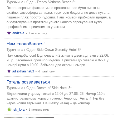
Туреччина
›
Сіде
›
Trendy Verbena Beach 5*
Готель справив фантастичне враження: все було чисто та
охайно, атмосфера затишна, територія бездоганно доглянута, а
піщаний пляж просто чудовий. Наші номери прибирали щодня, а
обслуговування протягом усього нашого перебування було
професійним, приємним та уважним.
andzela
•
1 місяць тому
Нам сподобалося!
Туреччина
›
Сіде
›
Side Crown Serenity Hotel 5*
Нам сподобалося! Відпочивали 2 жінки із двома дітьми з 22.06.
26 р. Заселення пройшло чудово. Приїхали до готелю о 9-50, у
номері були о 10-00. Займали два окремі номери.
juliakhanina63
•
4 тижні тому
Готель розвивається
Туреччина
›
Сіде
›
Dream of Side Hotel 3*
Відпочивали у цьому готелі з 12.06 до 27.06. 26. Номер 110 в
адміністративному корпусі готелю. Аеропорт Анталії Тур був
через новий термінал. На шляху назад – це кошмар.
sk_lora
•
1 тиждень тому