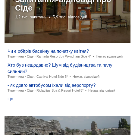
Сіде →
1,2 тис. запитань •
5,9 тис. відповідей
Чи є обігрів басейну на початку квітня?
Туреччина
›
Сіде
›
Ramada Resort by Wyndham Side 4*
•
Немає відповідей
Хто був нещодавно? Шум від будівництва та пилу
сильний?
Туреччина
›
Сіде
›
Castival Hotel Side 5*
•
Немає відповідей
- як довго автобусом їхали від аеропорту?
Туреччина
›
Сіде
›
Riolavitas Spa & Resort Hotel 5*
•
Немає відповідей
Ще...