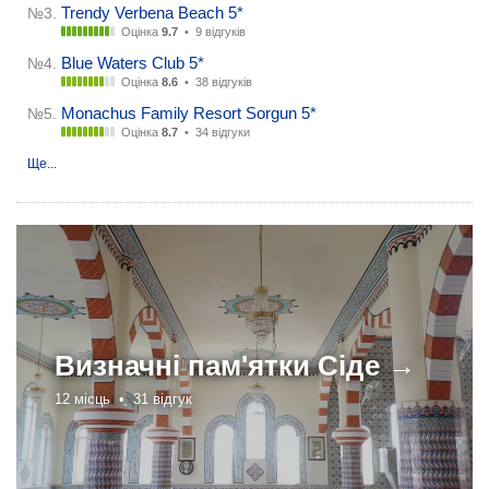
Trendy Verbena Beach 5*
№3.
Оцінка
9.7
•
9 відгуків
Blue Waters Club 5*
№4.
Оцінка
8.6
•
38 відгуків
Monachus Family Resort Sorgun 5*
№5.
Оцінка
8.7
•
34 відгуки
Ще...
Визначні пам'ятки
Сіде →
12 місць •
31 відгук