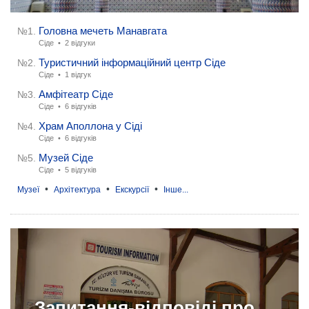
Головна мечеть Манавгата
№1.
Сіде •
2 відгуки
Туристичний інформаційний центр Сіде
№2.
Сіде •
1 відгук
Амфітеатр Сіде
№3.
Сіде •
6 відгуків
Храм Аполлона у Сіді
№4.
Сіде •
6 відгуків
Музей Сіде
№5.
Сіде •
5 відгуків
•
•
•
Музеї
Архітектура
Екскурсії
Інше...
Запитання-відповіді про