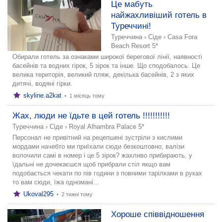
Це мабуть
найжахливіший готель в
Туреччині!
Туреччина
›
Сіде
›
Casa Fora
Beach Resort 5*
Обирали готель за ознаками широкої берегової лінії, наявності
басейнів та водних гірок, 5 зірок та інше. Що сподобалось. Це
велика територія, великий пляж, декілька басейнів, 2 з яких
дитячі, водяні гірки.
skyline.a2kat
•
1 місяць тому
Жах, люди не їдьте в цей готель !!!!!!!!!!!
Туреччина
›
Сіде
›
Royal Alhambra Palace 5*
Персонал не привітний на рецепшені зустріли з кислими
мордами начебто ми приїхали сюди безкоштовно, валізи
волочили самі в номер і це 5 зірок? жахливо прибирають, у
їдальні не дочекаєшся щоб прибрали стіл якщо вам
подобається чекати по пів години з повними тарілками в руках
то вам сюди, їжа одномані...
Ukoval295
•
2 тижні тому
Хороше співвідношення