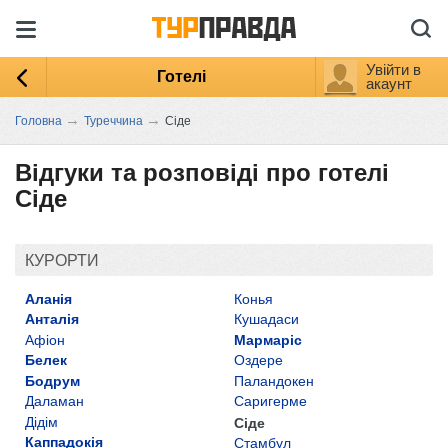
Увійти в
Готелі
акаунт
→
→
Головна
Туреччина
Сіде
Відгуки та розповіді про готелі
Сіде
КУРОРТИ
Аланія
Конья
Анталія
Кушадаси
Афіон
Мармаріс
Белек
Оздере
Бодрум
Паландокен
Даламан
Саригерме
Дідім
Сіде
Каппадокія
Стамбул