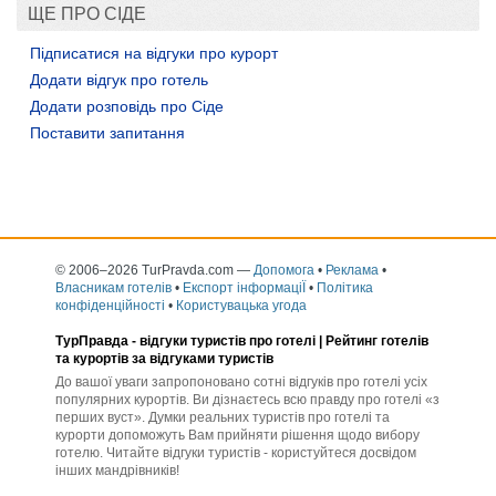
ЩЕ ПРО СІДЕ
Підписатися на відгуки про курорт
Додати відгук про готель
Додати розповідь про Сіде
Поставити запитання
© 2006–2026 TurPravda.com
—
Допомога
•
Реклама
•
Власникам готелів
•
Експорт інформаціЇ
•
Політика
конфіденційності
•
Користувацька угода
ТурПравда -
відгуки туристів про готелі
| Рейтинг готелів
та курортів за відгуками туристів
До вашої уваги запропоновано сотні відгуків про готелі усіх
популярних курортів. Ви дізнаєтесь всю правду про готелі «з
перших вуст». Думки реальних туристів про готелі та
курорти допоможуть Вам прийняти рішення щодо вибору
готелю. Читайте відгуки туристів - користуйтеся досвідом
інших мандрівників!