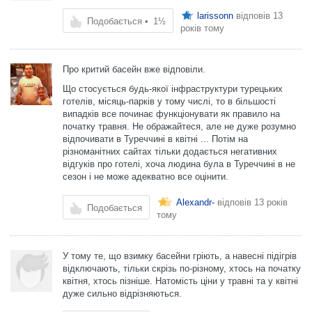
larissonn
відповів
13
Подобається
•
1½
років тому
Про критий басейн вже відповіли.
Що стосується будь-якої інфраструктури турецьких
готелів, місяць-парків у тому числі, то в більшості
випадків все починає функціонувати як правило на
початку травня. Не ображайтеся, але не дуже розумно
відпочивати в Туреччині в квітні ... Потім на
різноманітних сайтах тільки додається негативних
відгуків про готелі, хоча людина була в Туреччині в не
сезон і не може адекватно все оцінити.
Alexandr-
відповів
13 років
Подобається
тому
У тому те, що взимку басейни гріють, а навесні підігрів
відключають, тільки скрізь по-різному, хтось на початку
квітня, хтось пізніше. Натомість ціни у травні та у квітні
дуже сильно відрізняються.