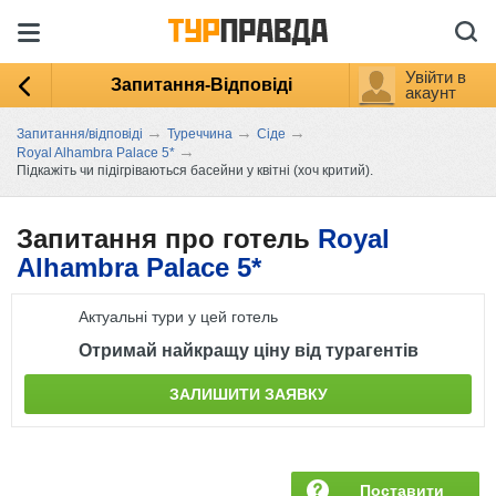
Увійти в
Запитання-Відповіді
акаунт
→
→
→
Запитання/відповіді
Туреччина
Сіде
→
Royal Alhambra Palace 5*
Підкажіть чи підігріваються басейни у ​​квітні (хоч критий).
Запитання про готель
Royal
Alhambra Palace 5*
Актуальні тури у цей готель
Отримай найкращу ціну від турагентів
ЗАЛИШИТИ ЗАЯВКУ
Поставити