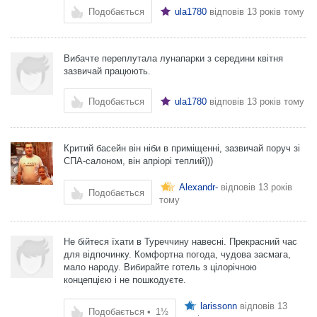
Подобається
ula1780
відповів
13 років тому
Вибачте переплутала лунапарки з середини квітня
зазвичай працюють.
Подобається
ula1780
відповів
13 років тому
Критий басейн він ніби в приміщенні, зазвичай поруч зі
СПА-салоном, він апріорі теплий)))
Alexandr-
відповів
13 років
Подобається
тому
Не бійтеся їхати в Туреччину навесні. Прекрасний час
для відпочинку. Комфортна погода, чудова засмага,
мало народу. Вибирайте готель з цілорічною
концепцією і не пошкодуєте.
larissonn
відповів
13
Подобається
•
1½