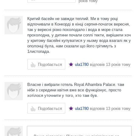
років тому
Критий басейн не завжди теплий. Ми в тому році
відпочивали в Конкорді в кінці серпня-початок вересня,
так у вересні різко похолодало і вода в море стала
прохолодна, у дитини почали соплі текти, вирішили хоч
у критому басейні купуватися у ньому вода взагалі як у
ополонці була, нам сказали що його грітимуть з
1листопада.
Подобається
ula1780
відповів
13 років тому
Власне і вибрали готель Royal Alhambra Palace. там
ніби з середини квітня вже все функціонує, просто
хотілося уточнити у того, хто там був.
Подобається
ula1780
відповів
13 років тому