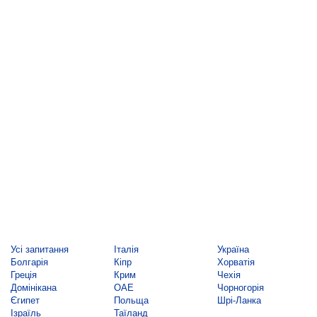
Усі запитання
Італія
Україна
Болгарія
Кіпр
Хорватія
Греція
Крим
Чехія
Домінікана
ОАЕ
Чорногорія
Єгипет
Польща
Шрі-Ланка
Ізраїль
Таїланд