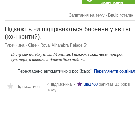
запитання
Запитання на тему «Вибір готелю»
Підкажіть чи підігріваються басейни у ​​квітні
(хоч критий).
Туреччина
›
Сіде
›
Royal Alhambra Palace 5*
Плануємо поїздку після 14 квітня. І також з яких чисел працює
лунапарк, а також годинник його роботи.
Перекладено автоматично з російської.
Переглянути оригінал
4 підписника •
ula1780
запитав
13 років
Підписатися
тому