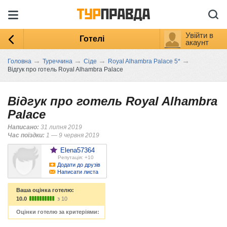
Увійти в
Готелі
акаунт
→
→
→
→
Головна
Туреччина
Сіде
Royal Alhambra Palace 5*
Відгук про готель Royal Alhambra Palace
Відгук про готель Royal Alhambra
Palace
Написано:
31 липня 2019
Час поїздки:
1 — 9 червня 2019
Elena57364
Репутація: +10
Додати до друзів
Написати листа
Ваша оцінка готелю:
10.0
з 10
Оцінки готелю за критеріями: