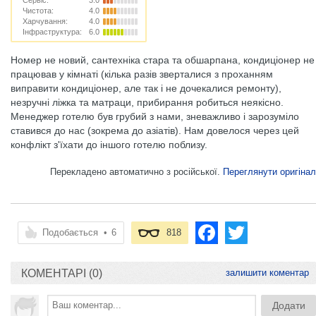
Сервіс:
3.0
Чистота:
4.0
Харчування:
4.0
Інфраструктура:
6.0
Номер не новий, сантехніка стара та обшарпана, кондиціонер не
працював у кімнаті (кілька разів зверталися з проханням
виправити кондиціонер, але так і не дочекалися ремонту),
незручні ліжка та матраци, прибирання робиться неякісно.
Менеджер готелю був грубий з нами, зневажливо і зарозуміло
ставився до нас (зокрема до азіатів). Нам довелося через цей
конфлікт з'їхати до іншого готелю поблизу.
Перекладено автоматично з російської.
Переглянути оригінал
Подобається
•
6
818
КОМЕНТАРІ (0)
залишити коментар