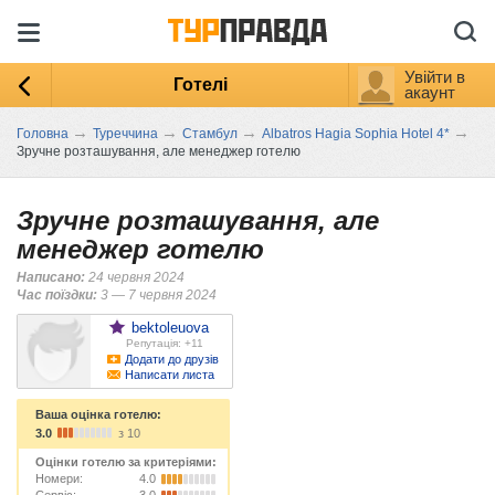
Увійти в
Готелі
акаунт
→
→
→
→
Головна
Туреччина
Стамбул
Albatros Hagia Sophia Hotel 4*
Зручне розташування, але менеджер готелю
Зручне розташування, але
менеджер готелю
Написано:
24 червня 2024
Час поїздки:
3 — 7 червня 2024
bektoleuova
Репутація: +11
Додати до друзів
Написати листа
Ваша оцінка готелю:
3.0
з 10
Оцінки готелю за критеріями:
Номери:
4.0