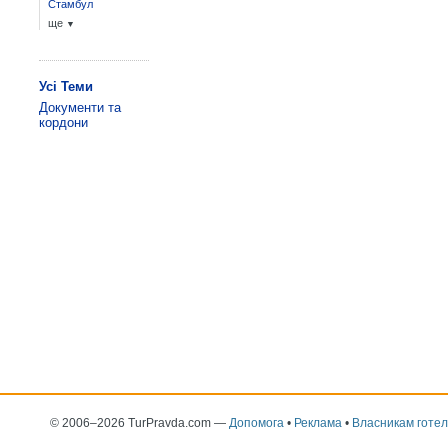
Стамбул
ще
▼
Усі Теми
Документи та
кордони
© 2006–2026 TurPravda.com
—
Допомога
•
Реклама
•
Власникам готел