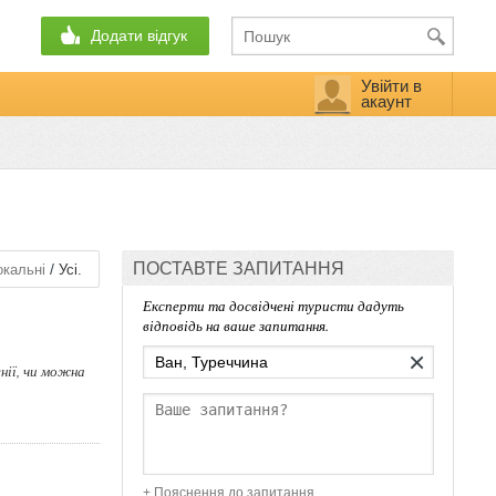
Додати відгук
Увійти в
акаунт
ПОСТАВТЕ ЗАПИТАННЯ
/
кальні
Усі.
Експерти та досвідчені туристи дадуть
відповідь на ваше запитання.
×
нії, чи можна
+ Пояснення до запитання