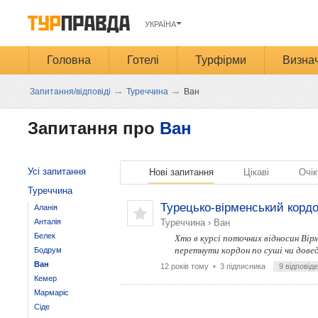
УКРАЇНА
Головна
Готелі
Турфірми
Визнач
→
→
Запитання/відповіді
Туреччина
Ван
Запитання про
Ван
Усі запитання
Нові запитання
Цікаві
Очік
Туреччина
Турецько-вірменський кордо
Аланія
Анталія
Туреччина
›
Ван
Белек
Хто в курсі поточних відносин Вірм
перетнути кордон по суші чи довед
Бодрум
Ван
12 років тому
• 3 підписника
9 відповід
Кемер
Мармаріс
Сіде