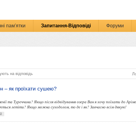
ні пам'ятки
Запитання-Відповіді
Форуми
ують на відповідь
Ло
н – як проїхати сушею?
енії та Туреччини? Якщо після відвідування озера Ван я хочу поїхати до Аріме
еться летіти? Якщо можна суходолом, то де і як? Завчасно всім дякую!
ей