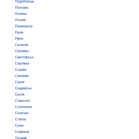
Подобовець
Полтава
Поляна
Почаїв
Приморськ
Рахів
Рівне
Сатанов
Свалява
Святогірськ
Сергіївка
Сєдове
Синевир
Синяк
Скадовськ
Сколе
Славсько
Солотвине
Солочин
Стекло
Суми
Східниця
Татарів