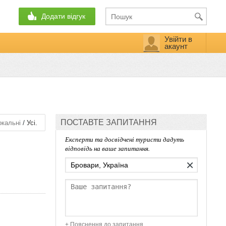
Додати відгук
Увійти в
акаунт
ПОСТАВТЕ ЗАПИТАННЯ
/
кальні
Усі.
Експерти та досвідчені туристи дадуть
відповідь на ваше запитання.
×
+ Пояснення до запитання