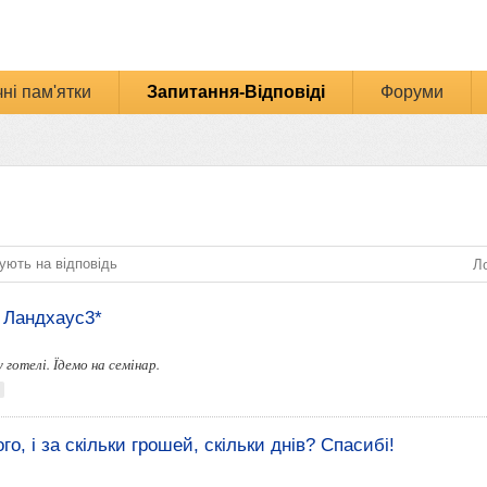
ні пам'ятки
Запитання-Відповіді
Форуми
ують на відповідь
Ло
 Ландхаус3*
готелі. Їдемо на семінар.
го, і за скільки грошей, скільки днів? Спасибі!