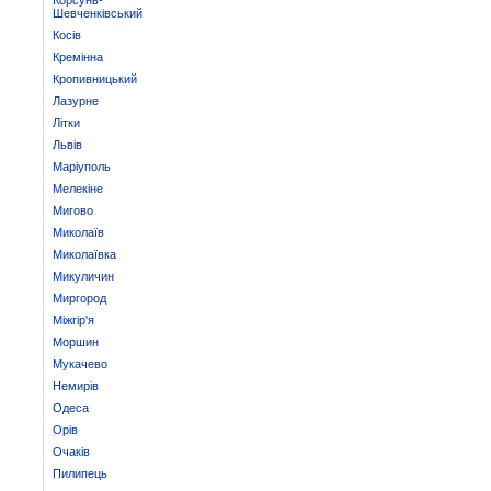
Корсунь-
Шевченківський
Косів
Кремінна
Кропивницький
Лазурне
Літки
Львів
Маріуполь
Мелекіне
Мигово
Миколаїв
Миколаївка
Микуличин
Миргород
Міжгір'я
Моршин
Мукачево
Немирів
Одеса
Орів
Очаків
Пилипець