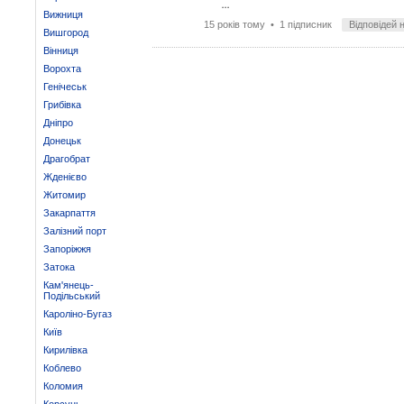
...
Вижниця
15 років тому
• 1 підписник
Відповідей 
Вишгород
Вінниця
Ворохта
Генічеськ
Грибівка
Дніпро
Донецьк
Драгобрат
Жденієво
Житомир
Закарпаття
Залізний порт
Запоріжжя
Затока
Кам'янець-
Подільський
Кароліно-Бугаз
Київ
Кирилівка
Коблево
Коломия