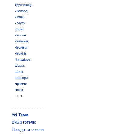
Трускавець
Ужгород
Умань
Урзуф
Харків
Херсон
Хмільник
Чернівці
Чернігів
Чинадієво
Шацьк
Шаян
Шешори
Яремче
Ясіня
ще
▼
Усі Теми
Вибір готелю
Погода та сезони