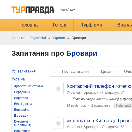
УКРАЇНА
Головна
Готелі
Турфірми
Визнач
→
→
Запитання/відповіді
Україна
Бровари
Запитання про
Бровари
Усі запитання
Нові запитання
Цікаві
Очік
Україна
Контактний телефон готелю
Арабатська стрілка
Бердянськ
Україна
›
Бровари
›
Ландхаус 3*
Берегове
Хочемо забронювати номер у цьому 
Біла Церква
15 років тому
• 2 підписника
3 відповіді
Бориспіль
Бровари
як поїхати з Києва до Грозно
Буковель
(Поляниця)
Україна
›
Бровари
›
Ландхаус 3*
Верховина