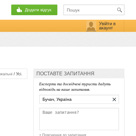
Додати відгук
Увійти в
акаунт
ПОСТАВТЕ ЗАПИТАННЯ
/
кальні
Усі.
Експерти та досвідчені туристи дадуть
відповідь на ваше запитання.
×
+ Пояснення до запитання