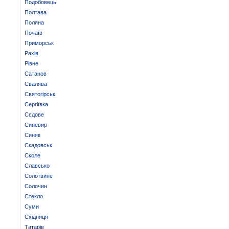
Подобовець
Полтава
Поляна
Почаїв
Приморськ
Рахів
Рівне
Сатанов
Свалява
Святогірськ
Сергіївка
Сєдове
Синевир
Синяк
Скадовськ
Сколе
Славсько
Солотвине
Солочин
Стекло
Суми
Східниця
Татарів