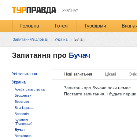
УКРАЇНА
Головна
Готелі
Турфірми
Визнач
→
→
Запитання/відповіді
Україна
Бучач
Запитання про
Бучач
Усі запитання
Нові запитання
Цікаві
Очік
Україна
Запитань про Бучаче поки немає.
Арабатська стрілка
Поставте запитання, і будьте перши
Бердянськ
Берегове
Біла Церква
Бориспіль
Буковель
(Поляниця)
Бучач
Верховина