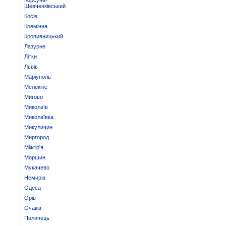
Корсунь-
Шевченківський
Косів
Кремінна
Кропивницький
Лазурне
Літки
Львів
Маріуполь
Мелекіне
Мигово
Миколаїв
Миколаївка
Микуличин
Миргород
Міжгір'я
Моршин
Мукачево
Немирів
Одеса
Орів
Очаків
Пилипець