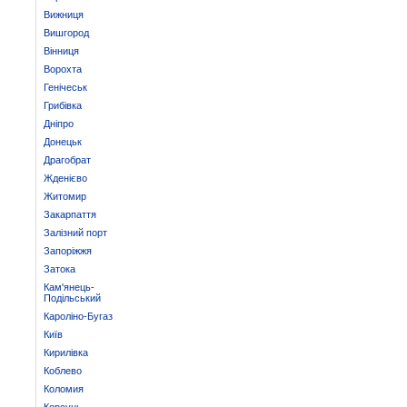
Вижниця
Вишгород
Вінниця
Ворохта
Генічеськ
Грибівка
Дніпро
Донецьк
Драгобрат
Жденієво
Житомир
Закарпаття
Залізний порт
Запоріжжя
Затока
Кам'янець-
Подільський
Кароліно-Бугаз
Київ
Кирилівка
Коблево
Коломия