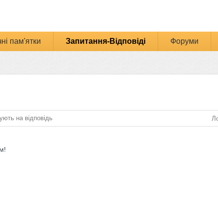
ні пам'ятки
Запитання-Відповіді
Форуми
ують на відповідь
Ло
м!