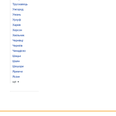
Трускавець
Ужгород
Умань
Урзуф
Харків
Херсон
Хмільник
Чернівці
Чернігів
Чинадієво
Шацьк
Шаян
Шешори
Яремче
Ясіня
ще
▼