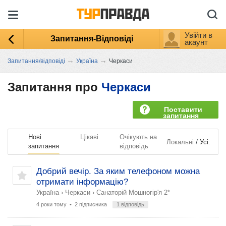
Увійти в
Запитання-Відповіді
акаунт
→
→
Запитання/відповіді
Україна
Черкаси
Запитання про
Черкаси
Поставити
запитання
Нові
Цікаві
Очікують на
/
Локальні
Усі.
запитання
відповідь
Добрий вечір. За яким телефоном можна
отримати інформацію?
Україна
›
Черкаси
›
Санаторій Мошногір'я 2*
4 роки тому
• 2 підписника
1 відповідь