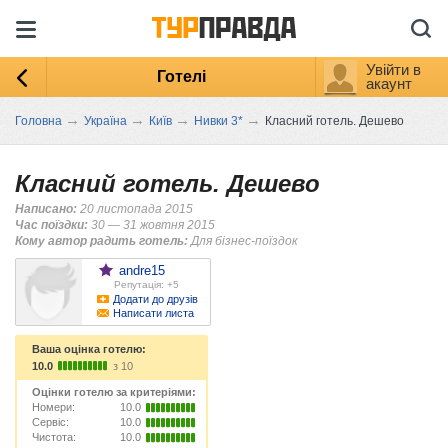
Увійти в
Готелі
акаунт
→
→
→
→
Головна
Україна
Київ
Нивки 3*
Класний готель. Дешево
Класний готель. Дешево
Написано:
20 листопада 2015
Час поїздки:
30 — 31 жовтня 2015
Кому автор радить готель:
Для бізнес-поїздок
andre15
Репутація: +5
Додати до друзів
Написати листа
Ваша оцінка готелю:
10.0
з 10
Оцінки готелю за критеріями:
Номери:
10.0
Сервіс:
10.0
Чистота:
10.0