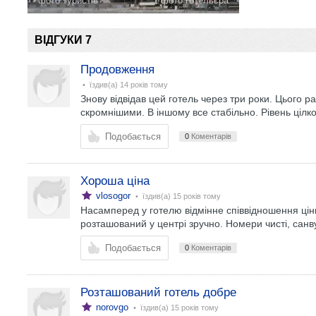
фото туристів
1 фото готельєра
ВІДГУКИ 7
Продовження
• їздив(а)
14 років тому
Знову відвідав цей готель через три роки. Цього ра
скромнішими. В іншому все стабільно. Рівень ціл
Подобається
0
Коментарів
Хороша ціна
vlosogor
• їздив(а)
15 років тому
Насамперед у готелю відмінне співвідношення ціни
розташований у центрі зручно. Номери чисті, санв
Подобається
0
Коментарів
Розташований готель добре
norovgo
• їздив(а)
15 років тому