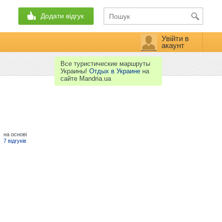
Додати відгук
Увійти в
акаунт
Все туристические маршруты
Украины!
Отдых в Украине
на
сайте Mandria.ua
на основі
7 відгуків