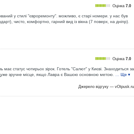
Оцінка
7.0
ований у стилі "євроремонту". можливо, є старі номери. у нас був
арт), чисто, комфортно, гарний вид із вікна (7 поверх, на дніпр).
Оцінка
7.0
ь має статус чотирьох зірок. Готель "Салют" у Києві. Знаходиться за
 Дуже зручне місце, якщо Лавра є Вашою основною метою.
… Ще ▾
Джерело відгуку —
vOtpusk.ru