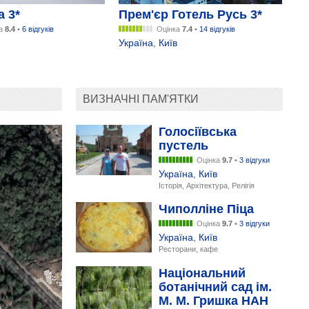
а 3*
Прем'єр Готель Русь 3*
ка
8.4
•
6 відгуків
Оцінка
7.4
•
14 відгуків
Україна
,
Київ
ВИЗНАЧНІ ПАМ'ЯТКИ
Голосіївська
пустель
Оцінка
9.7
•
3 відгуки
Україна
,
Київ
Історія, Архітектура, Релігія
Чиполліне Піца
Оцінка
9.7
•
3 відгуки
Україна
,
Київ
Ресторани, кафе
Національний
ботанічний сад ім.
М. М. Гришка НАН