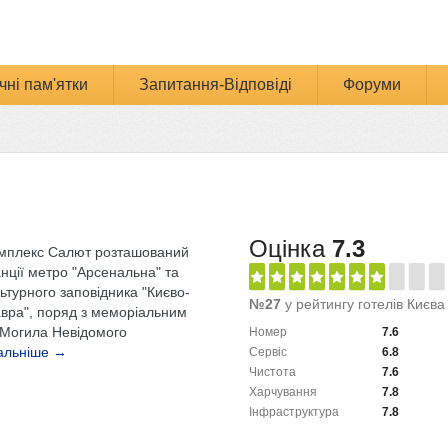
чні пам'ятки
Запитання-Відповіді
Форуми
Оцінка
7.3
омплекс Салют розташований
нції метро "Арсенальна" та
ьтурного заповідника "Києво-
№27
у рейтингу готелів Києва
вра", поряд з меморіальним
Могила Невідомого
Номер
7.6
альніше →
Сервіс
6.8
Чистота
7.6
Харчування
7.8
Інфраструктура
7.8