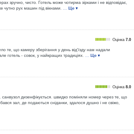
х зручно, чисто. Готель може чотирма зірками і не відповідає,
е чутно рух машин під вікнами.
… Ще ▾
Оцінка
7.0
о те, що камеру зберігання у день від'їзду нам надали
ле готель - совок, у найкращих традиціях.
… Ще ▾
Оцінка
8.0
. санвузол дизенфікується. швидко поміняли номер через те, що
ався зал, де подаються сніданки, здалося душно і не свіжо,