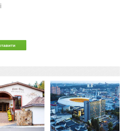
і
ставити
питання