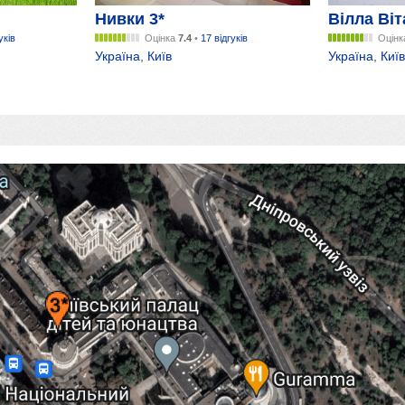
Нивки 3*
Вілла Віт
уків
Оцінка
7.4
•
17 відгуків
Оцін
Україна
,
Київ
Україна
,
Київ