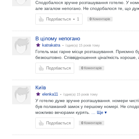
Сподобалося зручне розташування готелю. У номера
але загалом непогано. Не сподобалося те, що дуж
Подобається
•
1
0
Коментарів
В цілому непогано
katrakatra
• їздив(а)
15 років тому
Готель має гарне місце розташування. Приємно бул
безкоштовно. Співвідношення ціна/якість хороше, а
Подобається
0
Коментарів
Київ
elenka11
• їздив(а)
15 років тому
У готелю дуже зручне розташування. номери чисті
був поламаний замок у першому номері. Не сподоб
можливо вечорами курять.
… Ще ▾
Подобається
0
Коментарів