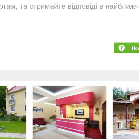
ртам, та отримайте відповіді в найближч
По
за