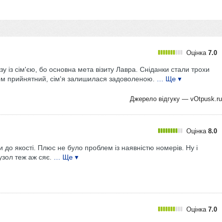
Оцінка
7.0
зу із сім'єю, бо основна мета візиту Лавра. Сніданки стали трохи
ком прийнятний, сім'я залишилася задоволеною.
… Ще ▾
Джерело відгуку —
vOtpusk.ru
Оцінка
8.0
 до якості. Плюс не було проблем із наявністю номерів. Ну і
узол теж аж сяє.
… Ще ▾
Оцінка
7.0