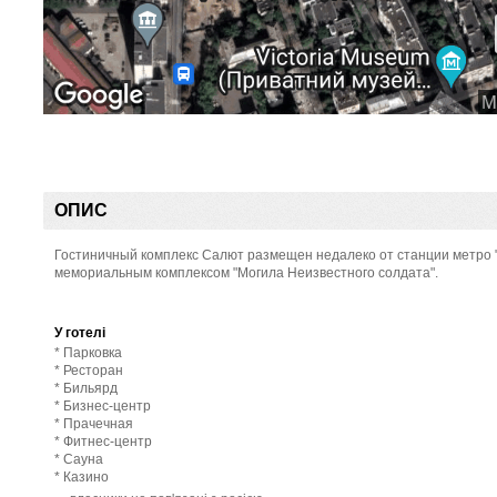
ОПИС
Гостиничный комплекс Салют размещен недалеко от станции метро "А
мемориальным комплексом "Могила Неизвестного солдата".
У готелі
* Парковка
* Ресторан
* Бильярд
* Бизнес-центр
* Прачечная
* Фитнес-центр
* Сауна
* Казино