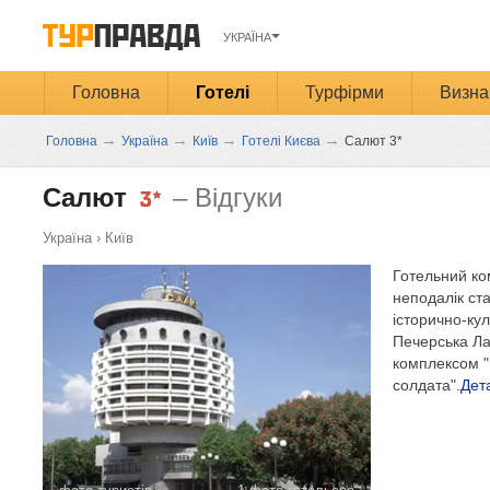
УКРАЇНА
Головна
Готелі
Турфірми
Визна
→
→
→
→
Головна
Україна
Київ
Готелі Києва
Салют 3*
Салют
– Відгуки
Україна
›
Київ
Готельний к
неподалік ста
історично-кул
Печерська Ла
комплексом "
солдата".
Дет