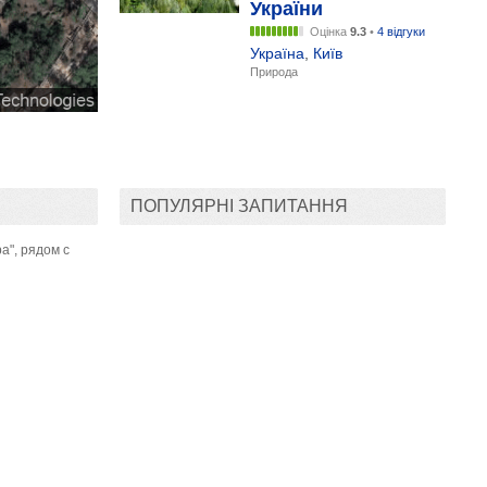
України
Оцінка
9.3
•
4 відгуки
Україна
,
Київ
Природа
ПОПУЛЯРНІ ЗАПИТАННЯ
а", рядом с