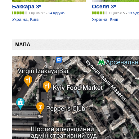
Баккара 3*
Оселя 3*
Оцінка
8.3
•
24 відгуків
Оцінка
8.5
•
13 відг
Україна
,
Київ
Україна
,
Київ
МАПА