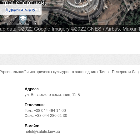
Відкрити карту
рсенальная" и историческо-культурного заповедника "Киево-Печерская Лавр
Адреса
ул. Январского восстания, 11-Б
Телефони:
Тел.: +38 044 494 14 00
Факс: +38 044 280 61 30
Е-мейл:
hotel@salute.kiev.ua