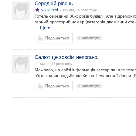
Середній рівень
volosiped
• їздив(а)
15 років тому
Готель середини 80-х років будівлі, але відремонт
гарний просторий номер (категорія двомісний станд
… Ще ▾
Подобається
0
Коментарів
Салют це зовсім непогано.
• їздив(а)
17 років тому
Можливо, на сайті інформація застаріла, але готел
п'ять хвилин ходьби від Києво-Печерської Лаври.
Подобається
0
Коментарів