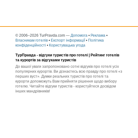
© 2006–2026 TurPravda.com
—
Допомога
•
Реклама
•
Власникам готелів
•
Експорт інформаціЇ
•
Політика
конфіденційності
•
Користувацька угода
ТурПравда -
відгуки туристів про готелі
| Рейтинг готелів
та курортів за відгуками туристів
До вашої уваги запропоновано сотні відгуків про готелі усіх
популярних курортів. Ви дізнаєтесь всю правду про готелі «з
перших вуст». Думки реальних туристів про готелі та
курорти допоможуть Вам прийняти рішення щодо вибору
готелю. Читайте відгуки туристів - користуйтеся досвідом
інших мандрівників!