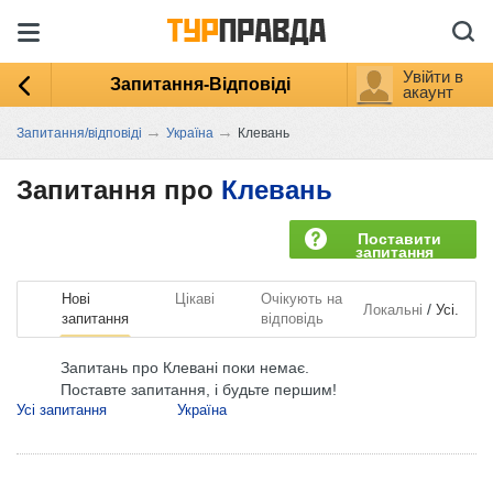
Увійти в
Запитання-Відповіді
акаунт
→
→
Запитання/відповіді
Україна
Клевань
Запитання про
Клевань
Поставити
запитання
Нові
Цікаві
Очікують на
/
Локальні
Усі.
запитання
відповідь
Запитань про Клевані поки немає.
Поставте запитання, і будьте першим!
Усі запитання
Україна