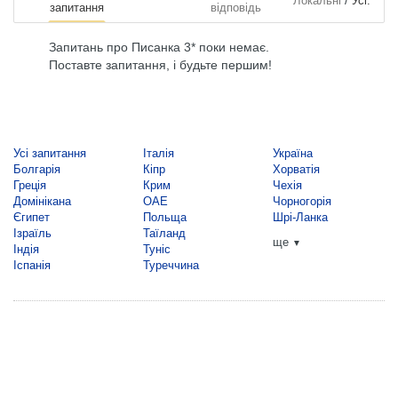
/
Локальні
Усі.
запитання
відповідь
Запитань про Писанка 3* поки немає.
Поставте запитання, і будьте першим!
Усі запитання
Італія
Україна
Болгарія
Кіпр
Хорватія
Греція
Крим
Чехія
Домінікана
ОАЕ
Чорногорія
Єгипет
Польща
Шрі-Ланка
Ізраїль
Таїланд
ще
▼
Індія
Туніс
Іспанія
Туреччина