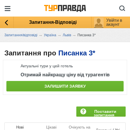
Увійти в
Запитання-Відповіді
акаунт
→
→
→
Запитання/відповіді
Україна
Львів
Писанка 3*
Запитання про
Писанка 3*
Актуальні тури у цей готель
Отримай найкращу ціну від турагентів
ЗАЛИШИТИ ЗАЯВКУ
Поставити
запитання
Нові
Цікаві
Очікують на