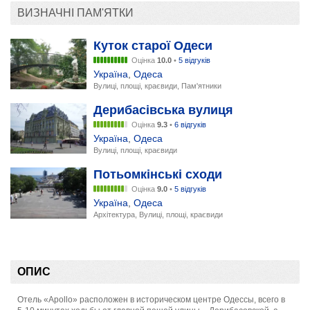
ВИЗНАЧНІ ПАМ'ЯТКИ
Куток старої Одеси
Оцінка
10.0
•
5 відгуків
Україна
,
Одеса
Вулиці, площі, краєвиди, Пам'ятники
Дерибасівська вулиця
Оцінка
9.3
•
6 відгуків
Україна
,
Одеса
Вулиці, площі, краєвиди
Потьомкінські сходи
Оцінка
9.0
•
5 відгуків
Україна
,
Одеса
Архітектура, Вулиці, площі, краєвиди
ОПИС
Отель «Apollo» расположен в историческом центре Одессы, всего в