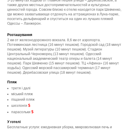
5-10 минутах ходьбы от главной пешей улицы – Дерибасовской, а
также других местных достопримечательностей и культурных
ценностей города. Совсем близко к отелю находится парк Шевченко,
где можно захватывающе отдохнуть на аттракционах в Луна-парке,
посетить дельфинарий и спуститься на один из лучших пляжей
Одессы – Ланжерон.
Розташування
2 км от железнодорожного вокзала. 8,6 км от аэропорта.
Потемкинская лестница (16 минут пешком). Городской сад (18 минут
пешком). Музей литературы (10 минут пешком). Стадион
Центральный-Черноморец (13 минут пешком). Одесский
национальный академический театр оперы и балета (14 минут
пешком). Парк Шевченко (15 минут пешком). ТЦ «Афина» (16 минут
ходьбы). Одесский морской пассажирский терминал (17 минут
пешком). Дерибасовская улица (18 минут пешком).
Пляж
третя і далі
мiський пляж
піщаний пляж
$
шезлонги
$
парасольки
У готелі
Бесплатные услуги: ежедневная уборка, микроволновая печь и