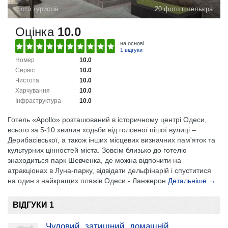
фото туристів
20 фото готельєра
Оцінка
10.0
на основі
1 відгуки
Номер
10.0
Сервіс
10.0
Чистота
10.0
Харчування
10.0
Інфраструктура
10.0
Готель «Apollo» розташований в історичному центрі Одеси,
всього за 5-10 хвилин ходьби від головної пішої вулиці –
Дерибасівської, а також інших місцевих визначних пам'яток та
культурних цінностей міста. Зовсім близько до готелю
знаходиться парк Шевченка, де можна відпочити на
атракціонах в Луна-парку, відвідати дельфінарій і спуститися
на один з найкращих пляжів Одеси - Ланжерон.
Детальніше →
ВІДГУКИ 1
Чудовий, затишний, домашній