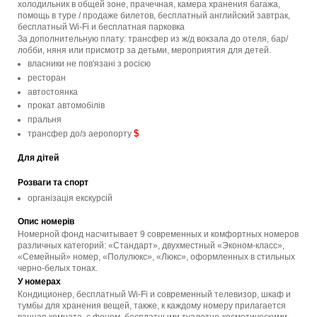
холодильник в общей зоне, прачечная, камера хранения багажа,
помощь в туре / продаже билетов, бесплатный английский завтрак,
бесплатный Wi-Fi и бесплатная парковка
За дополнительную плату: трансфер из ж/д вокзала до отеля, бар/
лобби, няня или присмотр за детьми, мероприятия для детей.
власники не пов'язані з росією
ресторан
автостоянка
прокат автомобілів
пральня
$
трансфер до/з аеропорту
Для дітей
Розваги та спорт
організація екскурсій
Опис номерів
Номерной фонд насчитывает 9 современных и комфортных номеров
различных категорий: «Стандарт», двухместный «Эконом-класс»,
«Семейный» номер, «Полулюкс», «Люкс», оформленных в стильных
черно-белых тонах.
У номерах
Кондиционер, бесплатный Wi-Fi и современный телевизор, шкаф и
тумбы для хранения вещей, также, к каждому номеру прилагается