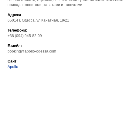
ванная комната, с феном, бесплатными туалетно-косметическими
принадлежностями, халатами и тапочками.
Адреса
65014 г. Одесса, ул.Канатная, 19/21
Телефони:
+38 (094) 945-82-09
Е-мейл:
booking@apollo-odessa.com
Сайт:
Apollo