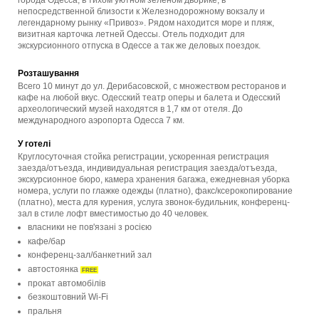
непосредственной близости к Железнодорожному вокзалу и
легендарному рынку «Привоз». Рядом находится море и пляж,
визитная карточка летней Одессы. Отель подходит для
экскурсионного отпуска в Одессе а так же деловых поездок.
Розташування
Всего 10 минут до ул. Дерибасовской, с множеством ресторанов и
кафе на любой вкус. Одесский театр оперы и балета и Одесский
археологический музей находятся в 1,7 км от отеля. До
международного аэропорта Одесса 7 км.
У готелі
Круглосуточная стойка регистрации, ускоренная регистрация
заезда/отъезда, индивидуальная регистрация заезда/отъезда,
экскурсионное бюро, камера хранения багажа, ежедневная уборка
номера, услуги по глажке одежды (платно), факс/ксерокопирование
(платно), места для курения, услуга звонок-будильник, конференц-
зал в стиле лофт вместимостью до 40 человек.
власники не пов'язані з росією
кафе/бар
конференц-зал/банкетний зал
автостоянка
FREE
прокат автомобілів
безкоштовний Wi-Fi
пральня