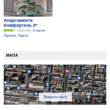
Апартаменти
Комфортель 2*
Оцінка
7.5
•
13 відгуків
Україна
,
Одеса
МАПА
Відкрити карту