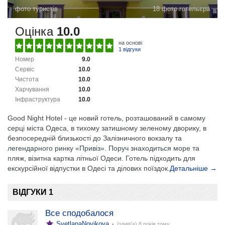
фото туристів
18 фото готельєра
Оцінка
10.0
на основі
1 відгуки
Номер
9.0
Сервіс
10.0
Чистота
10.0
Харчування
10.0
Інфраструктура
10.0
Good Night Hotel - це новий готель, розташований в самому
серці міста Одеса, в тихому затишному зеленому дворику, в
безпосередній близькості до Залізничного вокзалу та
легендарного ринку «Привіз». Поруч знаходиться море та
пляж, візитна картка літньої Одеси. Готель підходить для
екскурсійної відпустки в Одесі та ділових поїздок.
Детальніше →
ВІДГУКИ 1
Все сподобалося
SvetlanaNovikova
• їздив(а)
8 років тому