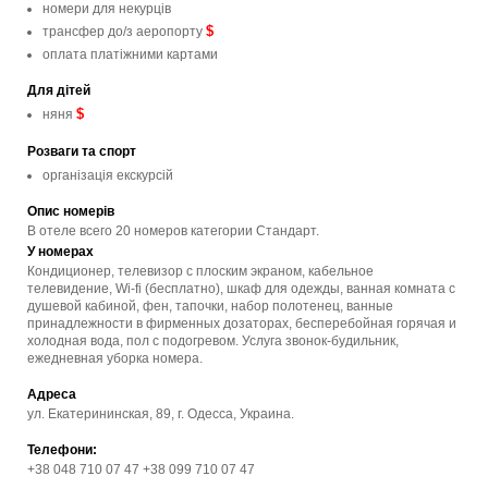
номери для некурців
$
трансфер до/з аеропорту
оплата платіжними картами
Для дітей
$
няня
Розваги та спорт
організація екскурсій
Опис номерів
В отеле всего 20 номеров категории Стандарт.
У номерах
Кондиционер, телевизор с плоским экраном, кабельное
телевидение, Wi-fi (бесплатно), шкаф для одежды, ванная комната с
душевой кабиной, фен, тапочки, набор полотенец, ванные
принадлежности в фирменных дозаторах, бесперебойная горячая и
холодная вода, пол с подогревом. Услуга звонок-будильник,
ежедневная уборка номера.
Адреса
ул. Екатерининская, 89, г. Одесса, Украина.
Телефони:
+38 048 710 07 47 +38 099 710 07 47