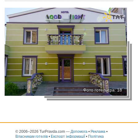
Фото готельєра: 18
© 2006–2026 TurPravda.com
—
Допомога
•
Реклама
•
Власникам готелів
•
Експорт інформаціЇ
•
Політика