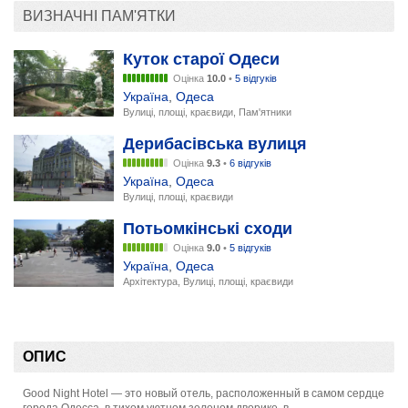
ВИЗНАЧНІ ПАМ'ЯТКИ
Куток старої Одеси
Оцінка
10.0
•
5 відгуків
Україна
,
Одеса
Вулиці, площі, краєвиди, Пам'ятники
Дерибасівська вулиця
Оцінка
9.3
•
6 відгуків
Україна
,
Одеса
Вулиці, площі, краєвиди
Потьомкінські сходи
Оцінка
9.0
•
5 відгуків
Україна
,
Одеса
Архітектура, Вулиці, площі, краєвиди
ОПИС
Good Night Hotel — это новый отель, расположенный в самом сердце
города Одесса, в тихом уютном зеленом дворике, в