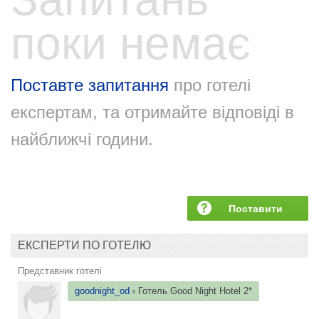
поки немає
Поставте запитання
про готелі
експертам, та отримайте відповіді в
найближчі години.
Поставити
запитання
ЕКСПЕРТИ ПО ГОТЕЛЮ
Представник готелі
goodnight_od
‹ Готель
Good Night
Hotel 2*