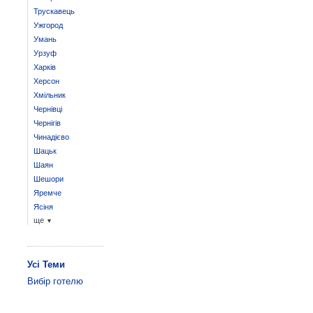
Трускавець
Ужгород
Умань
Урзуф
Харків
Херсон
Хмільник
Чернівці
Чернігів
Чинадієво
Шацьк
Шаян
Шешори
Яремче
Ясіня
ще
▼
Усі Теми
Вибір готелю