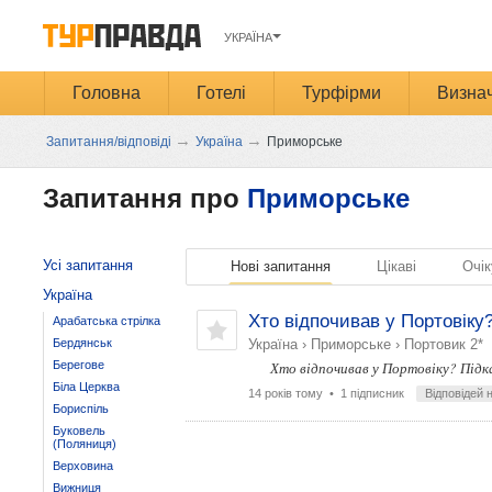
УКРАЇНА
Головна
Готелі
Турфірми
Визнач
→
→
Запитання/відповіді
Україна
Приморське
Запитання про
Приморське
Усі запитання
Нові запитання
Цікаві
Очік
Україна
Хто відпочивав у Портовіку
Арабатська стрілка
Бердянськ
Україна
›
Приморське
›
Портовик 2*
Берегове
Хто відпочивав у Портовіку? Підка
Біла Церква
14 років тому
• 1 підписник
Відповідей 
Бориспіль
Буковель
(Поляниця)
Верховина
Вижниця