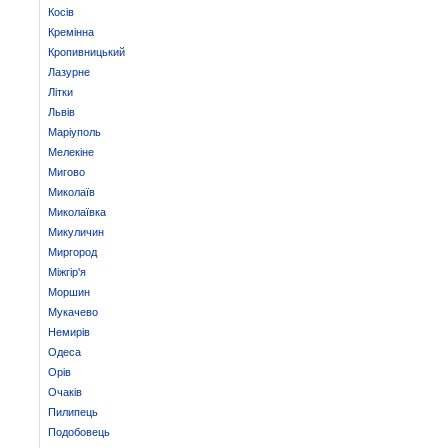
Косів
Кремінна
Кропивницький
Лазурне
Літки
Львів
Маріуполь
Мелекіне
Мигово
Миколаїв
Миколаївка
Микуличин
Миргород
Міжгір'я
Моршин
Мукачево
Немирів
Одеса
Орів
Очаків
Пилипець
Подобовець