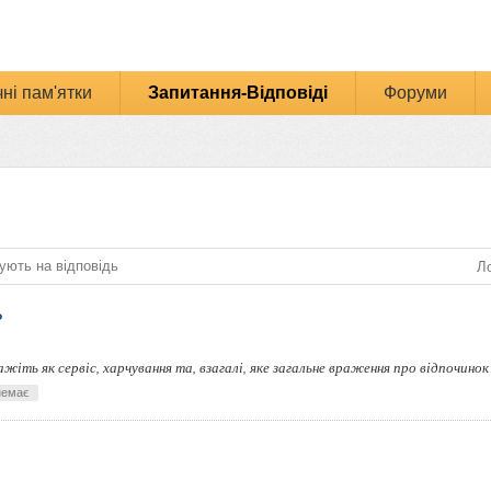
ні пам'ятки
Запитання-Відповіді
Форуми
ують на відповідь
Ло
?
жіть як сервіс, харчування та, взагалі, яке загальне враження про відпочинок
немає