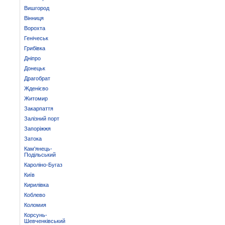
Вишгород
Вінниця
Ворохта
Генічеськ
Грибівка
Дніпро
Донецьк
Драгобрат
Жденієво
Житомир
Закарпаття
Залізний порт
Запоріжжя
Затока
Кам'янець-
Подільський
Кароліно-Бугаз
Київ
Кирилівка
Коблево
Коломия
Корсунь-
Шевченківський