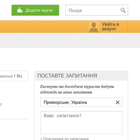
Додати відгук
Увійти в
акаунт
ПОСТАВТЕ ЗАПИТАННЯ
/
кальні
Усі.
Експерти та досвідчені туристи дадуть
відповідь на ваше запитання.
×
?
+ Пояснення до запитання