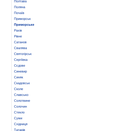
Полтава
Поляна
Почаїв
Приморськ
Приморське
Рахів
Рівне
Сатанов
Свалява
Святогірськ
Сергіївка
Сєдове
Синевир
Синяк
Скадовськ
Сколе
Славсько
Солотвине
Солочин
Стекло
Суми
Східниця
Татарів