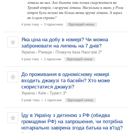
літали на них. Але багато хто почав скаржитися на
Троянд вітрів, і незручні літаки. Наскільки я знаю, у Рози
вітрів були великі та більш-менш зручні літаки. А зараз
як із цим справи?
4 роки тому
• 3 підписника
Відповідей немає
Яка ціна на добу в номері? Чи можна
забронювати на липень на 7 днів?
Україна
›
Ржищів
›
Плавуча база Наострів 2*
4 роки тому
• 1 підписник
Відповідей немає
До проживання в одномісному номері
входить джакузі та басейн? Хто може
скористатися джакузі?
Україна
›
Київ
›
Турист 3*
5 років тому
• 1 підписник
Відповідей немає
Їду в Україну з дитиною з РФ (обидва
громадяни РФ) на запрошення, чи потрібна
нотаріально завірена згода батька на в'їзд?