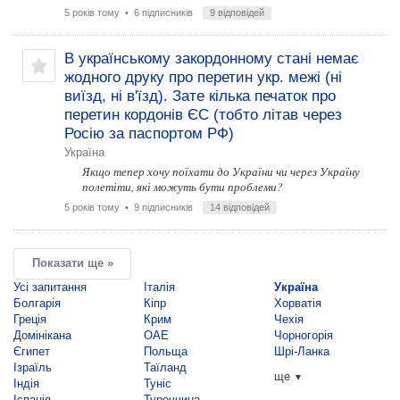
5 років тому
• 6 підписників
9 відповідей
В українському закордонному стані немає
жодного друку про перетин укр. межі (ні
виїзд, ні в'їзд). Зате кілька печаток про
перетин кордонів ЄС (тобто літав через
Росію за паспортом РФ)
Україна
Якщо тепер хочу поїхати до України чи через Україну
полетіти, які можуть бути проблеми?
5 років тому
• 9 підписників
14 відповідей
Показати ще »
Усі запитання
Італія
Україна
Болгарія
Кіпр
Хорватія
Греція
Крим
Чехія
Домінікана
ОАЕ
Чорногорія
Єгипет
Польща
Шрі-Ланка
Ізраїль
Таїланд
ще
▼
Індія
Туніс
Іспанія
Туреччина