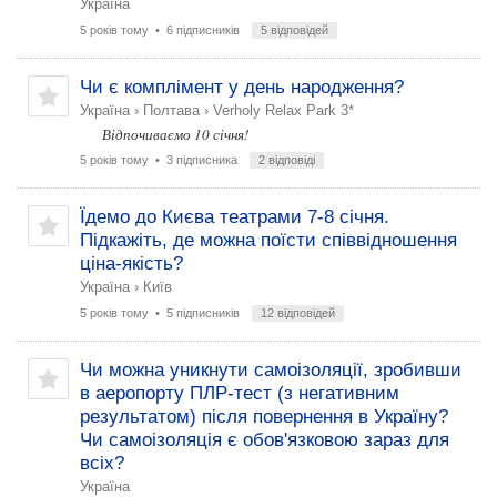
Україна
5 років тому
• 6 підписників
5 відповідей
Чи є комплімент у день народження?
Україна
›
Полтава
›
Verholy Relax Park 3*
Відпочиваємо 10 січня!
5 років тому
• 3 підписника
2 відповіді
Їдемо до Києва театрами 7-8 січня.
Підкажіть, де можна поїсти співвідношення
ціна-якість?
Україна
›
Київ
5 років тому
• 5 підписників
12 відповідей
Чи можна уникнути самоізоляції, зробивши
в аеропорту ПЛР-тест (з негативним
результатом) після повернення в Україну?
Чи самоізоляція є обов'язковою зараз для
всіх?
Україна