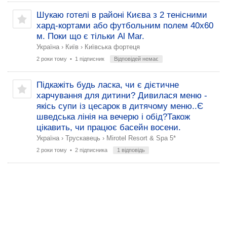
Шукаю готелі в районі Києва з 2 тенісними
хард-кортами або футбольним полем 40х60
м. Поки що є тільки Al Mar.
Україна
›
Київ
›
Київська фортеця
2 роки тому
• 1 підписник
Відповідей немає
Підкажіть будь ласка, чи є дієтичне
харчування для дитини? Дивилася меню -
якісь супи із цесарок в дитячому меню..Є
шведська лінія на вечерю і обід?Також
цікавить, чи працює басейн восени.
Україна
›
Трускавець
›
Mirotel Resort & Spa 5*
2 роки тому
• 2 підписника
1 відповідь