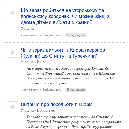
Що зараз робиться на угорському та
польському кордонах, чи можна жінці з
двома дітьми виїхати з країни?
Україна
4 роки тому
• 8 підписників
5 відповідей
Чи є зараз вильоти з Києва (аеропорт
Жуляни) до Єгипту та Туреччини?
Україна
›
Київ
Чи є зараз вильоти з Києва (аеропорт Жуляни) до
Єгипту та Туреччини? Того року вильоти в Шарм ель
Шейх, Анталію та Аланію були лише з Борисполя. Не
поновили рейси з Жулян?
4 роки тому
• 8 підписників
5 відповідей
Питання про перельоти в Шарм
Україна
›
Бориспіль
Троянда вітрів ще здійснює перельоти до Єгипту? З
Борисполя до Шарму того року ніяк не могла потрапити
на Розу. Азурейр – це мука. Чула, що Тез тур раніше