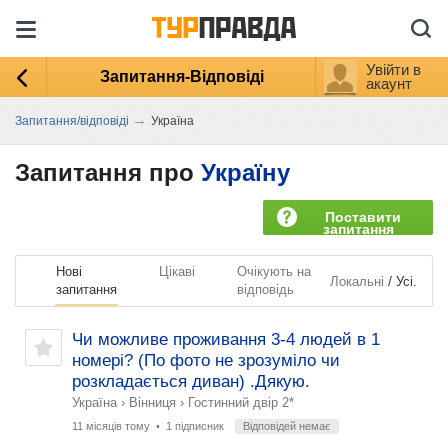
Увійти в
Запитання-Відповіді
акаунт
→
Запитання/відповіді
Україна
Запитання про
Україну
Поставити
запитання
Нові
Цікаві
Очікують на
/
Локальні
Усі.
запитання
відповідь
Чи можливе проживання 3-4 людей в 1
номері? (По фото не зрозуміло чи
розкладається диван) .Дякую.
Україна
›
Вінниця
›
Гостинний двір 2*
11 місяців тому
• 1 підписник
Відповідей немає