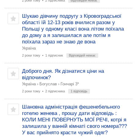
2 роки тому
• 2 підписника
Відповідей немає
Шукаю дівчину подругу з Кіровоградської
області їй 12-13 років вчилися разом у
Польщі у одному класі вона літом поїхала
до дому а я залишилася але потім я
поїхала зараз не знаю де вона
Україна
2 роки тому
• 1 підписник
Відповідей немає
Доброго дня. Як дізнатися ціни на
відпочинок?
Україна
›
Богуслав
›
Гончарі 3*
2 роки тому
• 2 підписника
1 відповідь
Шановна адміністрація фешенебельного
готелю женева , прошу дати відповідь :
КОЛИ МЕНІ ПОВЕРНУТЬ МОЇ РЕЧІ, котрі я
залишила у ванній кімнаті свого номера???
У вас прийнято красти чужий одяг?