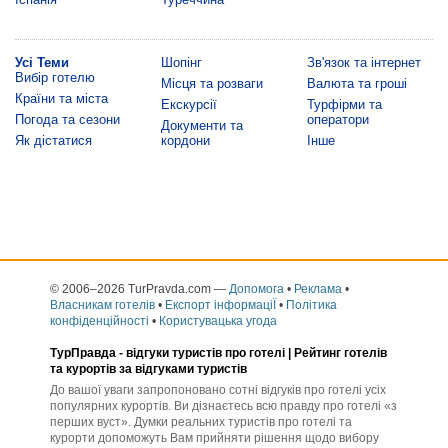
Усі Теми
Шопінг
Зв'язок та інтернет
Вибір готелю
Місця та розваги
Валюта та гроші
Країни та міста
Екскурсії
Турфірми та
Погода та сезони
оператори
Документи та
Як дістатися
кордони
Інше
© 2006–2026 TurPravda.com
—
Допомога
•
Реклама
•
Власникам готелів
•
Експорт інформаціЇ
•
Політика
конфіденційності
•
Користувацька угода
ТурПравда -
відгуки туристів про готелі
| Рейтинг готелів
та курортів за відгуками туристів
До вашої уваги запропоновано сотні відгуків про готелі усіх
популярних курортів. Ви дізнаєтесь всю правду про готелі «з
перших вуст». Думки реальних туристів про готелі та
курорти допоможуть Вам прийняти рішення щодо вибору