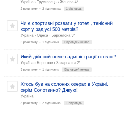
Україна
›
Трускавець
›
Женева 4*
2 роки тому
• 2 підписника
1 відповідь
Чи є спортивні розваги у готелі, тенісний
корт у радіусі 500 метрів?
Україна
›
Одеса
›
Барселона 3*
3 роки тому
• 1 підписник
Відповідей немає
Який дійсний номер адміністрації готелю?
Україна
›
Берегове
›
Закарпаття 2*
3 роки тому
• 1 підписник
Відповідей немає
Хтось був на солоних озерах в Україні,
окрім Солотвино? Дякую!
Україна
3 роки тому
• 2 підписника
1 відповідь