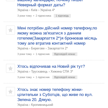
Неверный формат даты?
Україна
›
Київ
›
Україна 4*
3 роки тому
• 2 підписника
1 відповідь
Мені потрібен дійсний номер телефону,по
якому можна зв'язатися з данним
готелем(Закарпаття 2*)я бронював місяць
тому але втратив контактний номер
Україна
›
Берегове
›
Закарпаття 2*
3 роки тому
• 1 підписник
Відповідей немає
Хтось відпочивав на Новий рік тут?
Україна
›
Трускавець
›
Хижина СПА 3*
3 роки тому
• 1 підписник
Відповідей немає
Хтось знає номер телефону жінки-
цілительки з Суботців, що живе по вул.
Зелена 20. Дякую.
Україна
›
Кропивницький