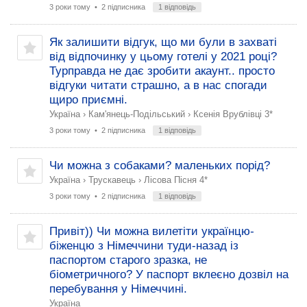
3 роки тому
• 2 підписника
1 відповідь
Як залишити відгук, що ми були в захваті
від відпочинку у цьому готелі у 2021 році?
Турправда не дає зробити акаунт.. просто
відгуки читати страшно, а в нас спогади
щиро приємні.
Україна
›
Кам'янець-Подільський
›
Ксенія Врублівці 3*
3 роки тому
• 2 підписника
1 відповідь
Чи можна з собаками? маленьких порід?
Україна
›
Трускавець
›
Лісова Пісня 4*
3 роки тому
• 2 підписника
1 відповідь
Привіт)) Чи можна вилетіти українцю-
біженцю з Німеччини туди-назад із
паспортом старого зразка, не
біометричного? У паспорт вклеєно дозвіл на
перебування у Німеччині.
Україна