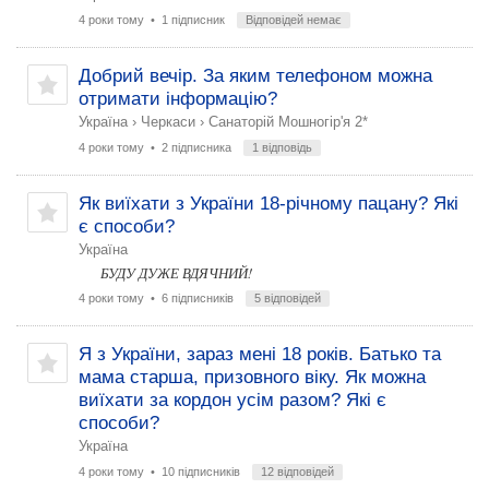
4 роки тому
• 1 підписник
Відповідей немає
Добрий вечір. За яким телефоном можна
отримати інформацію?
Україна
›
Черкаси
›
Санаторій Мошногір'я 2*
4 роки тому
• 2 підписника
1 відповідь
Як виїхати з України 18-річному пацану? Які
є способи?
Україна
БУДУ ДУЖЕ ВДЯЧНИЙ!
4 роки тому
• 6 підписників
5 відповідей
Я з України, зараз мені 18 років. Батько та
мама старша, призовного віку. Як можна
виїхати за кордон усім разом? Які є
способи?
Україна
4 роки тому
• 10 підписників
12 відповідей