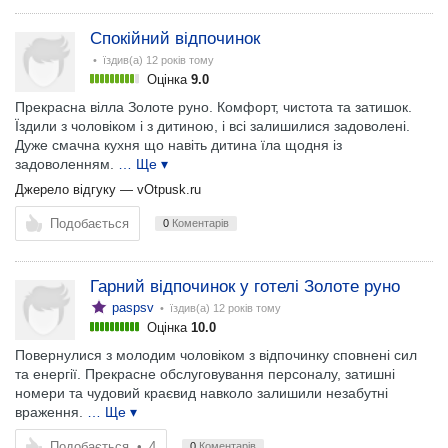
Спокійний відпочинок
• їздив(а)
12 років тому
Оцінка
9.0
Прекрасна вілла Золоте руно. Комфорт, чистота та затишок.
Їздили з чоловіком і з дитиною, і всі залишилися задоволені.
Дуже смачна кухня що навіть дитина їла щодня із
задоволенням.
… Ще ▾
Джерело відгуку —
vOtpusk.ru
Подобається
0
Коментарів
Гарний відпочинок у готелі Золоте руно
paspsv
• їздив(а)
12 років тому
Оцінка
10.0
Повернулися з молодим чоловіком з відпочинку сповнені сил
та енергії. Прекрасне обслуговування персоналу, затишні
номери та чудовий краєвид навколо залишили незабутні
враження.
… Ще ▾
Подобається
•
4
0
Коментарів