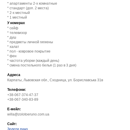
* апартаменты 2-х комнатные
* стандарт (доп. 2 места)
* 2-х местный
* 1 местный
У номерах
* сейф
* телевизор
* душ
* предметы личной гигиены
* халат
* пол - ковровое покрытие
* фен
* частота уборки (каждый день)
* смена постельного белья (1 раз в 3 дня)
Адреса
Карпаты, Львовская обл., Сходница, ул. Бориславська 31в
Телефони:
+38-067-374-47-37
+38-067-340-83-89
Е-мейл:
willa@zolotoeruno.com.ua
Сайт:
Золоте руно