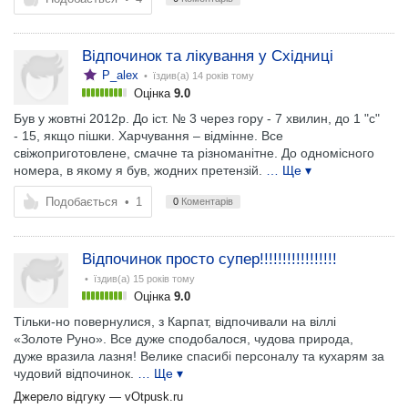
Відпочинок та лікування у Східниці
P_alex
• їздив(а)
14 років тому
Оцінка
9.0
Був у жовтні 2012р. До іст. № 3 через гору - 7 хвилин, до 1 "с"
- 15, якщо пішки. Харчування – відмінне. Все
свіжоприготовлене, смачне та різноманітне. До одномісного
номера, в якому я був, жодних претензій.
… Ще ▾
Подобається
•
1
0
Коментарів
Відпочинок просто супер!!!!!!!!!!!!!!!!!
• їздив(а)
15 років тому
Оцінка
9.0
Тільки-но повернулися, з Карпат, відпочивали на віллі
«Золоте Руно». Все дуже сподобалося, чудова природа,
дуже вразила лазня! Велике спасибі персоналу та кухарям за
чудовий відпочинок.
… Ще ▾
Джерело відгуку —
vOtpusk.ru