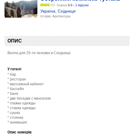
Оцінка
5.5
•
2 відгуки
Україна
,
Східниця
Історія, Архітектура
ОПИС
Вилла для 25-ти человек в Сходнице.
У готелі
* бар
* ресторан
* массажный кабинет
* бассейн
* баня
* две беседки с мангалом
* глажка одежды
* стирка одежды
* сушка
* стоянка
* анимация
Опис номерів