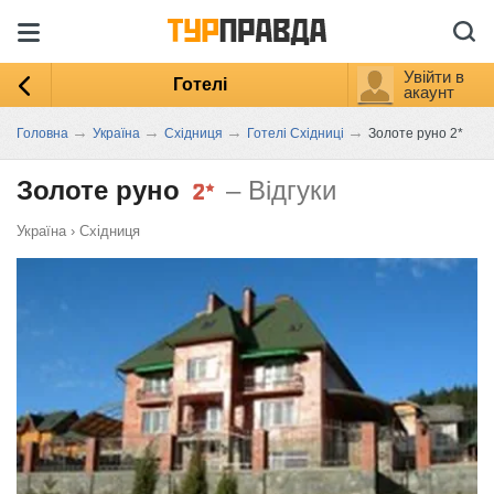
Увійти в
Готелі
акаунт
→
→
→
→
Головна
Україна
Східниця
Готелі Східниці
Золоте руно 2*
Золоте руно
– Відгуки
Україна
›
Східниця