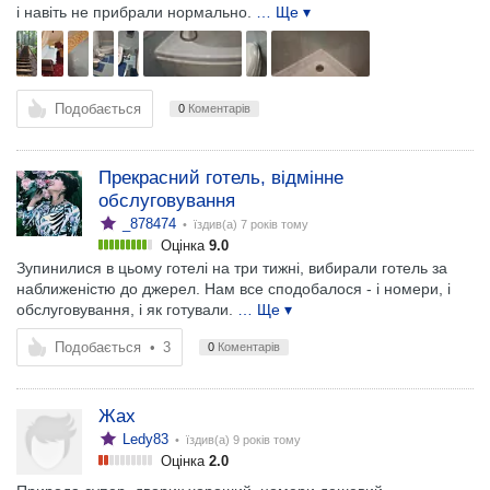
і навіть не прибрали нормально.
… Ще ▾
Подобається
0
Коментарів
Прекрасний готель, відмінне
обслуговування
_878474
• їздив(а)
7 років тому
Оцінка
9.0
Зупинилися в цьому готелі на три тижні, вибирали готель за
наближеністю до джерел. Нам все сподобалося - і номери, і
обслуговування, і як готували.
… Ще ▾
Подобається
•
3
0
Коментарів
Жах
Ledy83
• їздив(а)
9 років тому
Оцінка
2.0