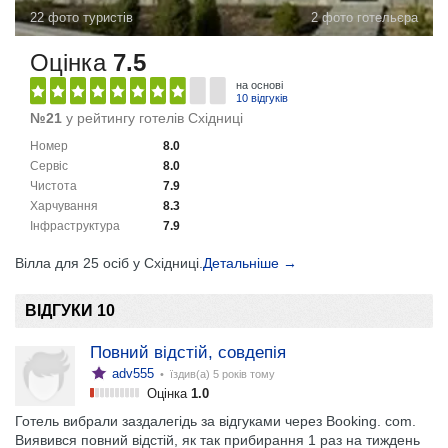
22 фото туристів
2 фото готельєра
Оцінка
7.5
на основі
10 відгуків
№21
у рейтингу готелів Східниці
Номер
8.0
Сервіс
8.0
Чистота
7.9
Харчування
8.3
Інфраструктура
7.9
Вілла для 25 осіб у Східниці.
Детальніше →
ВІДГУКИ 10
Повний відстій, совдепія
adv555
• їздив(а)
5 років тому
Оцінка
1.0
Готель вибрали заздалегідь за відгуками через Booking. com.
Виявився повний відстій, як так прибирання 1 раз на тиждень