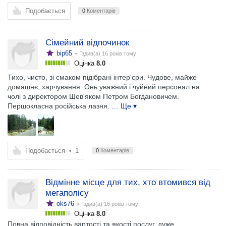
Подобається
0
Коментарів
Сімейний відпочинок
bip65
• їздив(а)
16 років тому
Оцінка
8.0
Тихо, чисто, зі смаком підібрані інтер'єри. Чудове, майже
домашнє, харчування. Онь уважний і чуйний персонал на
чолі з директором Шев'яком Петром Богдановичем.
Першокласна російська лазня.
… Ще ▾
Подобається
•
1
0
Коментарів
Відмінне місце для тих, хто втомився від
мегаполісу
oks76
• їздив(а)
16 років тому
Оцінка
8.0
Повна відповідність вартості та якості послуг, дуже