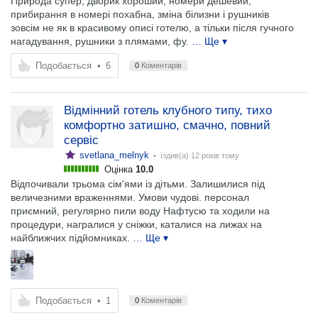
Природа супер, дворик хороший, номери дешевий,
прибирання в номері похабна, зміна білизни і рушників
зовсім не як в красивому описі готелю, а тільки після гучного
нагадування, рушники з плямами, фу.
… Ще ▾
Подобається
•
6
0
Коментарів
Відмінний готель клубного типу, тихо
комфортно затишно, смачно, повний
сервіс
svetlana_melnyk
• їздив(а)
12 років тому
Оцінка
10.0
Відпочивали трьома сім'ями із дітьми. Залишилися під
величезними враженнями. Умови чудові. персонал
приємний, регулярно пили воду Нафтусю та ходили на
процедури, награлися у сніжки, каталися на лижах на
найближчих підйомниках.
… Ще ▾
Подобається
•
1
0
Коментарів