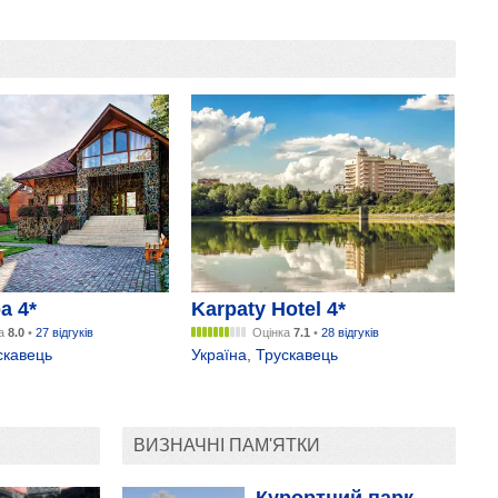
а 4*
Karpaty Hotel 4*
ка
8.0
•
27 відгуків
Оцінка
7.1
•
28 відгуків
скавець
Україна
,
Трускавець
ВИЗНАЧНІ ПАМ'ЯТКИ