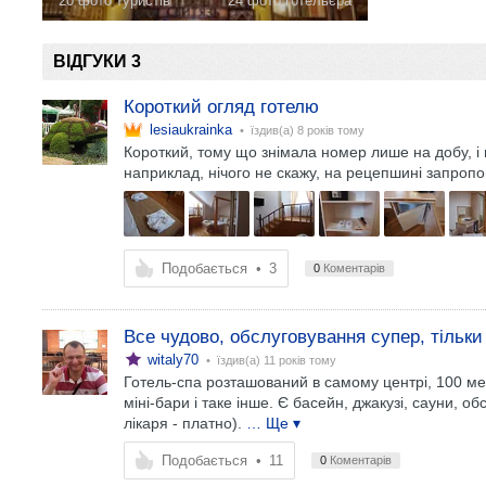
20 фото туристів
24 фото готельєра
ВІДГУКИ 3
Короткий огляд готелю
lesiaukrainka
• їздив(а)
8 років тому
Короткий, тому що знімала номер лише на добу, і н
наприклад, нічого не скажу, на рецепшині запропо
Подобається
•
3
0
Коментарів
Все чудово, обслуговування супер, тільки 
witaly70
• їздив(а)
11 років тому
Готель-спа розташований в самому центрі, 100 метр
міні-бари і таке інше. Є басейн, джакузі, сауни, 
лікаря - платно).
… Ще ▾
Подобається
•
11
0
Коментарів