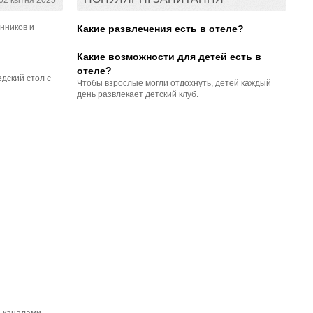
2 квітня 2025
нников и
Какие развлечения есть в отеле?
Какие возможности для детей есть в
отеле?
дский стол с
Чтобы взрослые могли отдохнуть, детей каждый
день развлекает детский клуб.
и каналами,