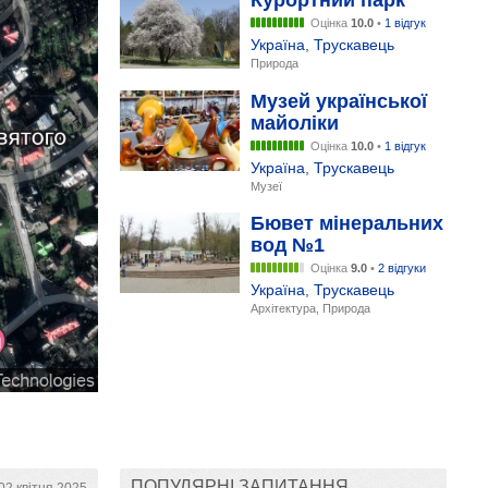
Курортний парк
Оцінка
10.0
•
1 відгук
Україна
,
Трускавець
Природа
Музей української
майоліки
Оцінка
10.0
•
1 відгук
Україна
,
Трускавець
Музеї
Бювет мінеральних
вод №1
Оцінка
9.0
•
2 відгуки
Україна
,
Трускавець
Архітектура, Природа
ПОПУЛЯРНІ ЗАПИТАННЯ