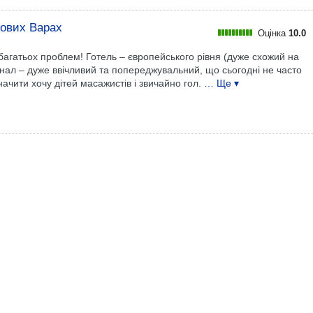
лових Варах
Оцінка
10.0
багатьох проблем! Готель – європейського рівня (дуже схожий на
ал – дуже ввічливий та попереджувальний, що сьогодні не часто
ачити хочу дітей масажистів і звичайно гол.
… Ще ▾