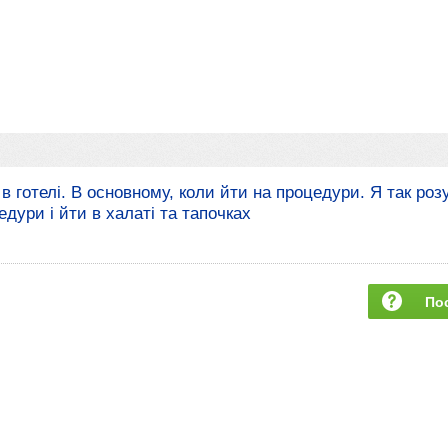
в готелі. В основному, коли йти на процедури. Я так роз
дури і йти в халаті та тапочках
По
за