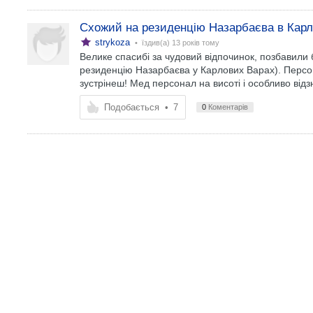
Схожий на резиденцію Назарбаєва в Кар
strykoza
• їздив(а)
13 років тому
Велике спасибі за чудовий відпочинок, позбавили 
резиденцію Назарбаєва у Карлових Варах). Персон
зустрінеш! Мед персонал на висоті і особливо відзн
Подобається
•
7
0
Коментарів