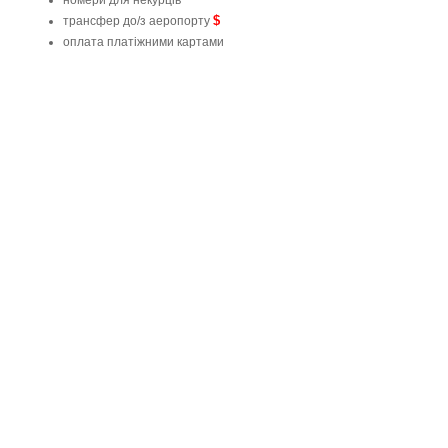
номери для некурців
$
трансфер до/з аеропорту
оплата платіжними картами