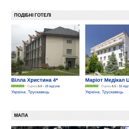
ПОДІБНІ ГОТЕЛІ
Вілла Христина 4*
Маріот Медікал Ц
Оцінка
8.9
•
28 відгуків
Оцінка
8.5
•
55 відг
Україна
,
Трускавець
Україна
,
Трускавець
МАПА