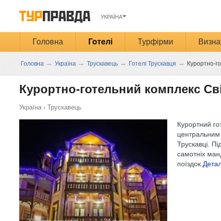
УКРАЇНА
Головна
Готелі
Турфірми
Визна
→
→
→
→
Головна
Україна
Трускавець
Готелі Трускавця
Курортно-го
Курортно-готельний комплекс Св
Україна
›
Трускавець
Курортний го
центральним 
Трускавці. Пі
самотніх ман
поїздок.
Дета