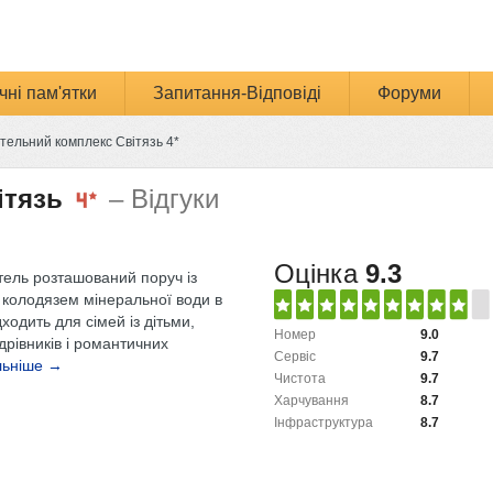
чні пам'ятки
Запитання-Відповіді
Форуми
тельний комплекс Світязь 4*
ітязь
– Відгуки
Оцінка
9.3
тель розташований поруч із
колодязем мінеральної води в
дходить для сімей із дітьми,
Номер
9.0
дрівників і романтичних
Сервіс
9.7
льніше →
Чистота
9.7
Харчування
8.7
Інфраструктура
8.7