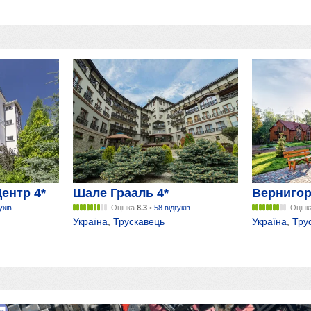
ентр 4*
Шале Грааль 4*
Вернигор
уків
Оцінка
8.3
•
58 відгуків
Оцін
Україна
,
Трускавець
Україна
,
Тру