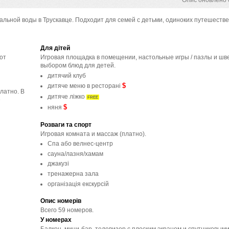
Опис оновлено 0
ьной воды в Трускавце. Подходит для семей с детьми, одиноких путешестве
Для дітей
от
Игровая площадка в помещении, настольные игры / пазлы и шве
выбором блюд для детей.
дитячий клуб
$
дитяче меню в ресторані
латно. В
дитяче ліжко
FREE
е
$
няня
Розваги та спорт
Игровая комната и массаж (платно).
Спа або велнес-центр
сауна/лазня/хамам
джакузі
тренажерна зала
організація екскурсій
Опис номерів
Всего 59 номеров.
У номерах
Балкон, мини-бар, телевизор с плоским экраном и спутниковым