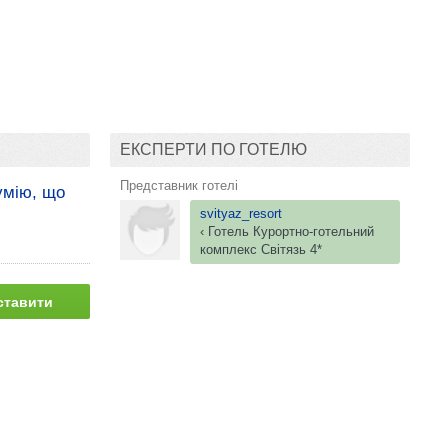
ЕКСПЕРТИ ПО ГОТЕЛЮ
Представник готелі
умію, що
svityaz_resort
‹ Готель
Курортно-готельний
комплекс
Світязь 4*
ставити
питання