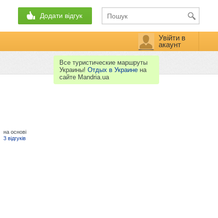
Додати відгук
Увійти в
акаунт
Все туристические маршруты
Украины!
Отдых в Украине
на
сайте Mandria.ua
на основі
3 відгуків