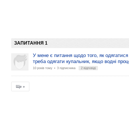
ЗАПИТАННЯ 1
У мене є питання щодо того, як одягатися 
треба одягати купальник, якщо водні проце
10 років тому
• 3 підписника
2 відповіді
Ще »