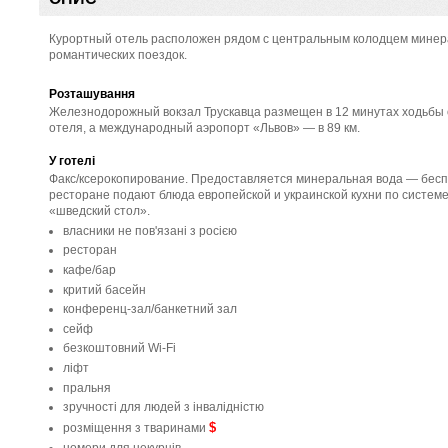
Курортный отель расположен рядом с центральным колодцем минерал
романтических поездок.
Розташування
Железнодорожный вокзал Трускавца размещен в 12 минутах ходьбы 
отеля, а международный аэропорт «Львов» — в 89 км.
У готелі
Факс/ксерокопирование. Предоставляется минеральная вода — бесп
ресторане подают блюда европейской и украинской кухни по систем
«шведский стол».
власники не пов'язані з росією
ресторан
кафе/бар
критий басейн
конференц-зал/банкетний зал
сейф
безкоштовний Wi-Fi
ліфт
пральня
зручності для людей з інвалідністю
$
розміщення з тваринами