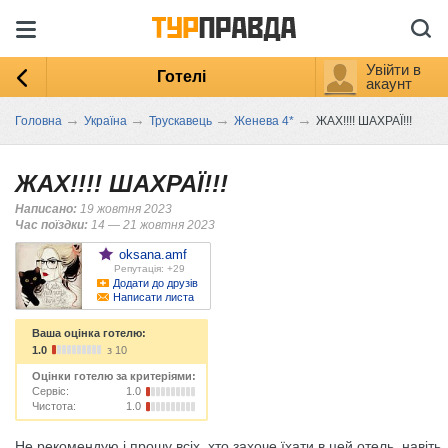
Увійти в
Готелі
акаунт
→
→
→
→
Головна
Україна
Трускавець
Женева 4*
ЖАХ!!!! ШАХРАЇ!!!
ЖАХ!!!! ШАХРАЇ!!!
Написано:
19 жовтня 2023
Час поїздки:
14 — 21 жовтня 2023
oksana.amf
Репутація: +29
Додати до друзів
Написати листа
Ваша оцінка готелю:
1.0
з 10
Оцінки готелю за критеріями:
Сервіс:
1.0
Чистота:
1.0
Не рекомендую і прошу всіх, хто захоче їхати в цей отель, навіть