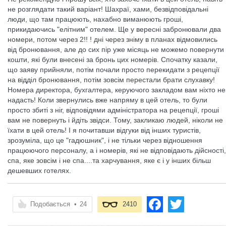
не розглядати такий варіант! Шахраї, хами, безвідповідальні
люди, що там працюють, нахабно виманюють гроші,
прикидаючись "елітним" отелем. Ще у вересні забронювали два
номери, потом через 2!! ! дні через зніму в планах відмовились
від бронювання, але до сих пір уже місяць не можемо повернути
кошти, які були внесені за бронь цих номерів. Спочатку казали,
що заяву прийняли, потім почали просто перекидати з рецепції
на відділ бронювання, потім зовсім перестали брати слухавку!
Номера директора, бухгалтера, керуючого закладом вам ніхто не
надасть! Коли звернулись вже напряму в цей отель, то були
просто збиті з ніг, відповідями адміністратора на рецепції, гроші
вам не повернуть і йдіть звідси. Тому, закликаю людей, ніколи не
їхати в цей отель! І я почитавши відгуки від інших туристів,
зрозуміла, що це "гадюшник", і не тільки через відношення
працюючого персоналу, а і номерів, які не відповідають дійсності,
спа, яке зовсім і не спа....та харчування, яке є і у інших більш
дешевших готелях.
Подобається
•
24
2410