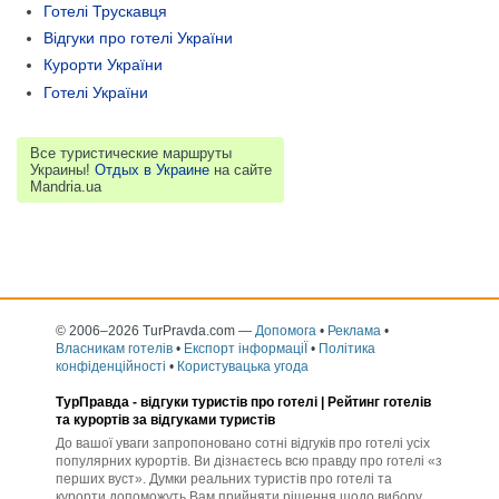
Готелі Трускавця
Відгуки про готелі України
Курорти України
Готелі України
Все туристические маршруты
Украины!
Отдых в Украине
на сайте
Mandria.ua
© 2006–2026 TurPravda.com
—
Допомога
•
Реклама
•
Власникам готелів
•
Експорт інформаціЇ
•
Політика
конфіденційності
•
Користувацька угода
ТурПравда -
відгуки туристів про готелі
| Рейтинг готелів
та курортів за відгуками туристів
До вашої уваги запропоновано сотні відгуків про готелі усіх
популярних курортів. Ви дізнаєтесь всю правду про готелі «з
перших вуст». Думки реальних туристів про готелі та
курорти допоможуть Вам прийняти рішення щодо вибору