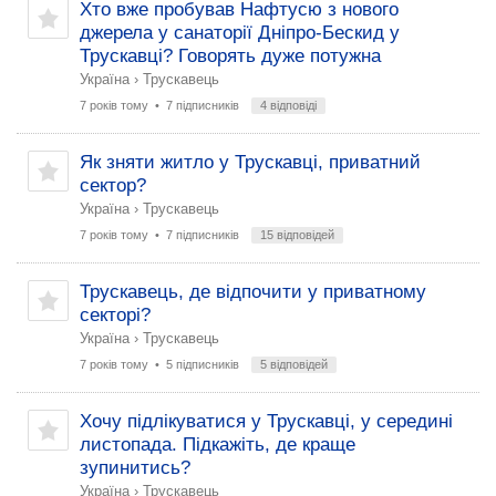
Хто вже пробував Нафтусю з нового
джерела у санаторії Дніпро-Бескид у
Трускавці? Говорять дуже потужна
Україна
›
Трускавець
7 років тому
• 7 підписників
4 відповіді
Як зняти житло у Трускавці, приватний
сектор?
Україна
›
Трускавець
7 років тому
• 7 підписників
15 відповідей
Трускавець, де відпочити у приватному
секторі?
Україна
›
Трускавець
7 років тому
• 5 підписників
5 відповідей
Хочу підлікуватися у Трускавці, у середині
листопада. Підкажіть, де краще
зупинитись?
Україна
›
Трускавець