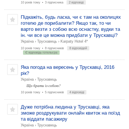
10 років тому
• 3 підписника
2 відповіді
Підкажіть, будь ласка, чи є там на околицях
готелю де порибалити? Якщо так, то чи
варто везти з собою всю оснастку, вудки та
ін. чи все це можна придбати у Трускавці?
Україна
›
Трускавець
›
Karpaty Hotel 4*
10 років тому
• 8 підписників
8 відповідей
Є відповідь готельєра
Яка погода на вересень у Трускавці, 2016
рік?
Україна
›
Трускавець
Що брати із собою?
10 років тому
• 5 підписників
4 відповіді
Дуже потрібна людина у Трускавці, яка
зможе роздрукувати онлайн квиток на поїзд
та віддати пасажиру
Україна
›
Трускавець