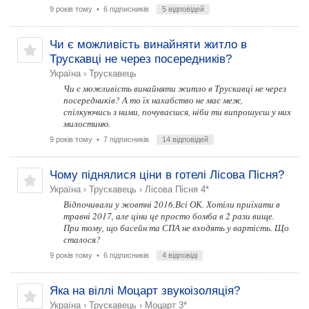
9 років тому
• 6 підписників
5 відповідей
Чи є можливість винайняти житло в
Трускавці не через посередників?
Україна
›
Трускавець
Чи є можливість винайняти житло в Трускавці не через
посередників? А то їх нахабство не має меж,
спілкуючись з ними, почуваєшся, ніби ти випрошуєш у них
милостиню.
9 років тому
• 7 підписників
14 відповідей
Чому піднялися ціни в готелі Лісова Пісня?
Україна
›
Трускавець
›
Лісова Пісня 4*
Відпочивали у жовтні 2016.Всі ОК. Хотіли приїхати в
травні 2017, але ціни це просто бомба в 2 рази вище.
При тому, що басейн та СПА не входять у вартість. Що
сталося?
9 років тому
• 6 підписників
4 відповіді
Яка на віллі Моцарт звукоізоляція?
Україна
›
Трускавець
›
Моцарт 3*