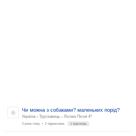
Чи можна з собаками? маленьких порід?
Україна
›
Трускавець
›
Лісова Пісня 4*
3 роки тому
• 2 підписника
1 відповідь