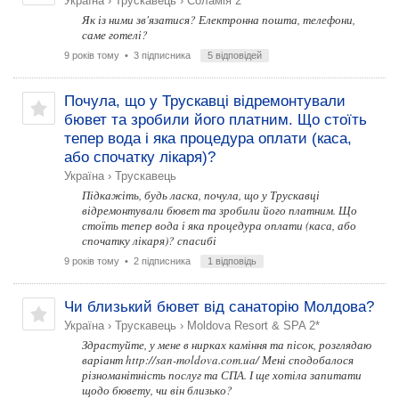
Україна
›
Трускавець
›
Соламія 2*
Як із ними зв'язатися? Електронна пошта, телефони,
саме готелі?
9 років тому
• 3 підписника
5 відповідей
Почула, що у Трускавці відремонтували
бювет та зробили його платним. Що стоїть
тепер вода і яка процедура оплати (каса,
або спочатку лікаря)?
Україна
›
Трускавець
Підкажіть, будь ласка, почула, що у Трускавці
відремонтували бювет та зробили його платним. Що
стоїть тепер вода і яка процедура оплати (каса, або
спочатку лікаря)? спасибі
9 років тому
• 2 підписника
1 відповідь
Чи близький бювет від санаторію Молдова?
Україна
›
Трускавець
›
Moldova Resort & SPA 2*
Здрастуйте, у мене в нирках каміння та пісок, розглядаю
варіант http://san-moldova.com.ua/ Мені сподобалося
різноманітність послуг та СПА. І ще хотіла запитати
щодо бювету, чи він близько?