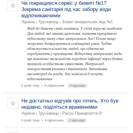
Чи покращився сервіс у бюветі №1?
Зокрема санітарія під час забору води
відпочиваючими
Україна
›
Трускавець
›
Бювет мінеральних вод №1
Вхід до бювету став платним. У світі вірусна пандемія
Для людей, які мають щеплення, питання курортного
відпочинку знову стає актуальним. Але! Тільки якщо
жорстко дотримуються санітарних умов. Тобто.
обмежується кількість людей, що одночасно
перебувають у приміщенні. Відпустка мінеральної води
що виключає можливість передачі інфекції через дотик
краників особистими ємностями. Наприклад,
використання разових стаканчиків. Запитання
насамперед до влади. Але хотілося б почути
відпочиваючих
5 років тому
• 6 підписників
4 відповіді
Не достатньо відгуків про готель. Хто був
недавно, поділіться враженнями
Україна
›
Трускавець
›
Ріксос-Прикарпаття 5*
6 років тому
• 4 підписника
3 відповіді