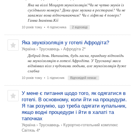
Яка на віллі Моцарт звукоізоляція?Чи не чутно звуків із
сусіднього номера? Доки грає музика в ресторані? Чи не
заважає вона відпочиваючим? Чи є ліфт на 4 поверх?
Ганна Іванівна.Кії
10 років тому
• 4 підписника
2 відповіді
Яка звукоізоляція у готелі Афродіта?
Україна
›
Трускавець
›
Афродіта 2*
Добрий день. Напишіть, будь ласка, правдиву відповідь
на звукоізоляцію в готелі Афродіта. У Трускавці маса
відмінних вілл з чудовими людьми, але звукоізоляція дуже
слабка
10 років тому
• 1 підписник
Відповідей немає
У мене є питання щодо того, як одягатися в
готелі. В основному, коли йти на процедури.
Я так розумію, що треба одягати купальник,
якщо водні процедури і йти в халаті та
тапочках
Україна
›
Трускавець
›
Курортно-готельний комплекс
Світязь 4*