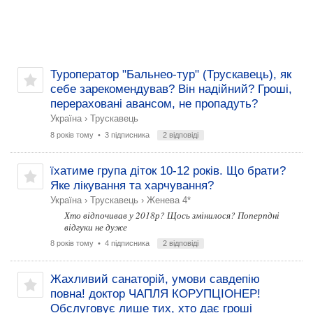
Туроператор "Бальнео-тур" (Трускавець), як
себе зарекомендував? Він надійний? Гроші,
перераховані авансом, не пропадуть?
Україна
›
Трускавець
8 років тому
• 3 підписника
2 відповіді
їхатиме група діток 10-12 років. Що брати?
Яке лікування та харчування?
Україна
›
Трускавець
›
Женева 4*
Хто відпочивав у 2018р? Щось змінилося? Поперпдні
відгуки не дуже
8 років тому
• 4 підписника
2 відповіді
Жахливий санаторій, умови савдепію
повна! доктор ЧАПЛЯ КОРУПЦІОНЕР!
Обслуговує лише тих, хто дає гроші