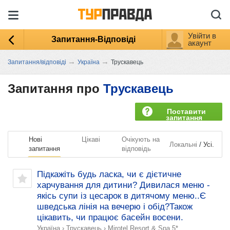
Увійти в
Запитання-Відповіді
акаунт
→
→
Запитання/відповіді
Україна
Трускавець
Запитання про
Трускавець
Поставити
запитання
Нові
Цікаві
Очікують на
/
Локальні
Усі.
запитання
відповідь
Підкажіть будь ласка, чи є дієтичне
харчування для дитини? Дивилася меню -
якісь супи із цесарок в дитячому меню..Є
шведська лінія на вечерю і обід?Також
цікавить, чи працює басейн восени.
Україна
›
Трускавець
›
Mirotel Resort & Spa 5*