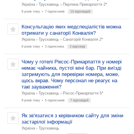
Україна
›
Трускавець
›
Перлина Прикарпаття 2*
8 років тому
• 7 підписників
10 відповідей
Консультацію яких медспеціалістів можна
отримати у санаторії Конвалія?
Україна
›
Трускавець
›
Санаторій Конвалія 2*
8 років тому
• 3 підписника
2 відповіді
Чому у готелі Ріксос-Прикарпаття у номері
немає чайника, пустої міні бар. При виїзді
затримують для перевірки номера, може,
щось вкрав. Чому персонал не реагує на
такі зауваження?
Україна
›
Трускавець
›
Ріксос-Прикарпаття 5*
8 років тому
• 5 підписників
7 відповідей
Як зв'язатися з керівником сайту для зміни
застарілої інформації
Україна
›
Трускавець