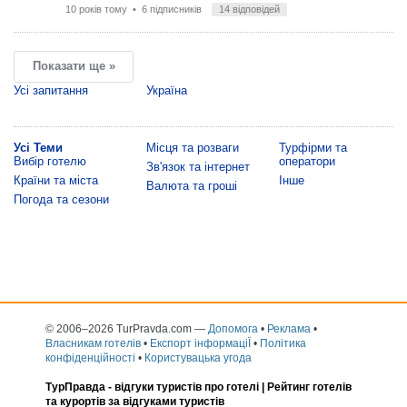
10 років тому
• 6 підписників
14 відповідей
Показати ще »
Усі запитання
Україна
Усі Теми
Місця та розваги
Турфірми та
Вибір готелю
оператори
Зв'язок та інтернет
Країни та міста
Інше
Валюта та гроші
Погода та сезони
© 2006–2026 TurPravda.com
—
Допомога
•
Реклама
•
Власникам готелів
•
Експорт інформаціЇ
•
Політика
конфіденційності
•
Користувацька угода
ТурПравда -
відгуки туристів про готелі
| Рейтинг готелів
та курортів за відгуками туристів