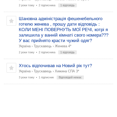
2 роки тому
• 2 підписника
1 відповідь
Шановна адміністрація фешенебельного
готелю женева , прошу дати відповідь :
КОЛИ МЕНІ ПОВЕРНУТЬ МОЇ РЕЧІ, котрі я
залишила у ванній кімнаті свого номера???
У вас прийнято красти чужий одяг?
Україна
›
Трускавець
›
Женева 4*
2 роки тому
• 2 підписника
1 відповідь
Хтось відпочивав на Новий рік тут?
Україна
›
Трускавець
›
Хижина СПА 3*
3 роки тому
• 1 підписник
Відповідей немає