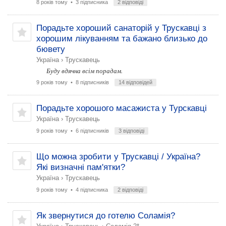
8 років тому
• 3 підписника
2 відповіді
Порадьте хороший санаторій у Трускавці з
хорошим лікуванням та бажано близько до
бювету
Україна
›
Трускавець
Буду вдячна всім порадам.
9 років тому
• 8 підписників
14 відповідей
Порадьте хорошого масажиста у Турскавці
Україна
›
Трускавець
9 років тому
• 6 підписників
3 відповіді
Що можна зробити у Трускавці / Україна?
Які визначні пам'ятки?
Україна
›
Трускавець
9 років тому
• 4 підписника
2 відповіді
Як звернутися до готелю Соламія?