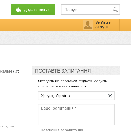
Додати відгук
Увійти в
акаунт
ПОСТАВТЕ ЗАПИТАННЯ
/
кальні
Усі.
Експерти та досвідчені туристи дадуть
відповідь на ваше запитання.
×
иває, хто
+ Пояснення до запитання