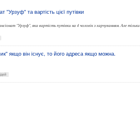
ат "Урзуф" та вартість цієї путівки
нсіонат "Урзуф", яка вартість путівки на 4 чоловік з харчуванням. Але тільки
к" якщо він існує, то його адреса якщо можна.
ідей