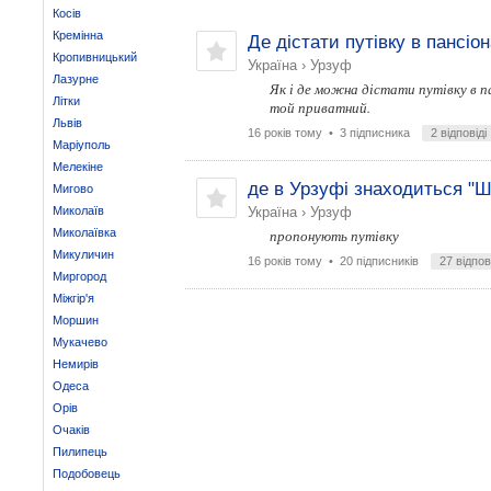
Косів
Кремінна
Де дістати путівку в пансіон
Кропивницький
Україна
›
Урзуф
Лазурне
Як і де можна дістати путівку в па
Літки
той приватний.
Львів
16 років тому
• 3 підписника
2 відповіді
Маріуполь
Мелекіне
де в Урзуфі знаходиться "Ши
Мигово
Миколаїв
Україна
›
Урзуф
Миколаївка
пропонують путівку
Микуличин
16 років тому
• 20 підписників
27 відпов
Миргород
Міжгір'я
Моршин
Мукачево
Немирів
Одеса
Орів
Очаків
Пилипець
Подобовець