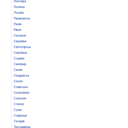
Полтава
Поляна
Почаїв
Приморськ
Рахів
Рівне
Сатанов
Свалява
Святогірськ
Сергіївка
Сєдове
Синевир
Синяк
Скадовськ
Сколе
Славсько
Солотвине
Солочин
Стекло
Суми
Східниця
Татарів
Трускавець