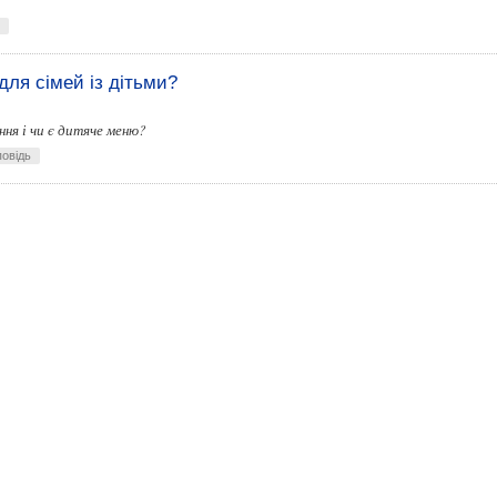
для сімей із дітьми?
ння і чи є дитяче меню?
повідь