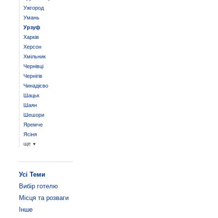
Ужгород
Умань
Урзуф
Харків
Херсон
Хмільник
Чернівці
Чернігів
Чинадієво
Шацьк
Шаян
Шешори
Яремче
Ясіня
ще
▼
Усі Теми
Вибір готелю
Місця та розваги
Інше