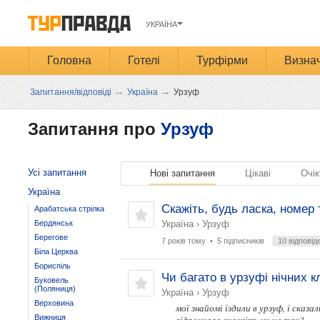
УКРАЇНА
Головна
Готелі
Турфірми
Визнач
→
→
Запитання/відповіді
Україна
Урзуф
Запитання про
Урзуф
Усі запитання
Нові запитання
Цікаві
Очік
Україна
Скажіть, будь ласка, номер
Арабатська стрілка
Бердянськ
Україна
›
Урзуф
Берегове
7 років тому
• 5 підписників
10 відповід
Біла Церква
Бориспіль
Чи багато в урзуфі нічних к
Буковель
(Поляниця)
Україна
›
Урзуф
Верховина
мої знайомі їздили в урзуф, і сказ
Вижниця