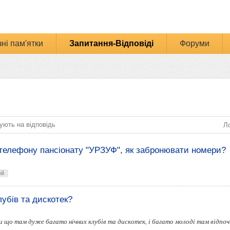
ні пам'ятки
Запитання-Відповіді
Форуми
ують на відповідь
Ло
 телефону пансіонату "УРЗУФ", як забронювати номери?
ей
лубів та дискотек?
али що там дуже багато нічних клубів та дискотек, і багато молоді там відпоч