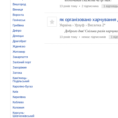
відпочивав скажіть чи це так?
Вишгород
13 років тому
• 2 підписника
1 відповідь
Вінниця
Ворохта
як організовано харчування 
Генічеськ
Україна
›
Урзуф
›
Веселка 2*
Грибівка
Доброго дня! Скільки разів харчува
Дніпро
Донецьк
13 років тому
• немає підписників
1 від
Драгобрат
Жденієво
Житомир
Закарпаття
Залізний порт
Запоріжжя
Затока
Кам'янець-
Подільський
Кароліно-Бугаз
Київ
Кирилівка
Коблево
Коломия
Корсунь-
Шевченківський