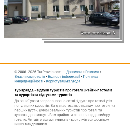
Фото готельєра: 3
© 2006–2026 TurPravda.com
—
Допомога
•
Реклама
•
Власникам готелів
•
Експорт інформаціЇ
•
Політика
конфіденційності
•
Користувацька угода
ТурПравда -
відгуки туристів про готелі
| Рейтинг готелів
та курортів за відгуками туристів
До вашої уваги запропоновано сотні відгуків про готелі усіх
популярних курортів. Ви дізнаєтесь всю правду про готелі «з
перших вуст». Думки реальних туристів про готелі та
курорти допоможуть Вам прийняти рішення щодо вибору
готелю. Читайте відгуки туристів - користуйтеся досвідом
інших мандрівників!