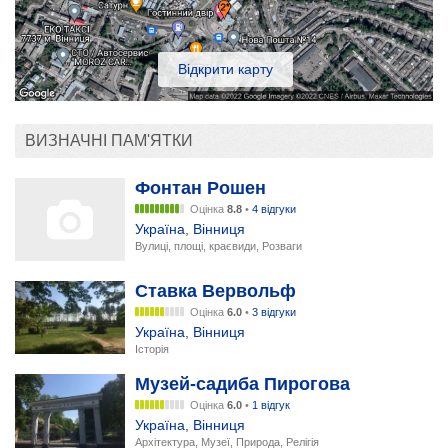
Відкрити карту
ВИЗНАЧНІ ПАМ'ЯТКИ
Фонтан Рошен
Оцінка
8.8
•
4 відгуки
Україна
,
Вінниця
Вулиці, площі, краєвиди, Розваги
Ставка Вервольф
Оцінка
6.0
•
3 відгуки
Україна
,
Вінниця
Історія
Музей-садиба Пирогова
Оцінка
6.0
•
1 відгук
Україна
,
Вінниця
Архітектура, Музеї, Природа, Релігія