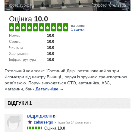
фото туристів
3 фото готельєра
Оцінка
10.0
на основі
1 відгуки
Номер
10.0
Сервіс
10.0
Чистота
10.0
Харчування
10.0
Інфраструктура
10.0
Готельний комплекс "Гостиний Двір" розташований за три
кілометри від центру Вінниці., поруч із зручною транспортною
розв'язкою. Поруч знаходяться СТО, автомийка, АЗС,
магазини, банк.
Детальніше →
ВІДГУКИ 1
відрядження
zaharsergo
• їздив(а)
14 років тому
Оцінка
10.0