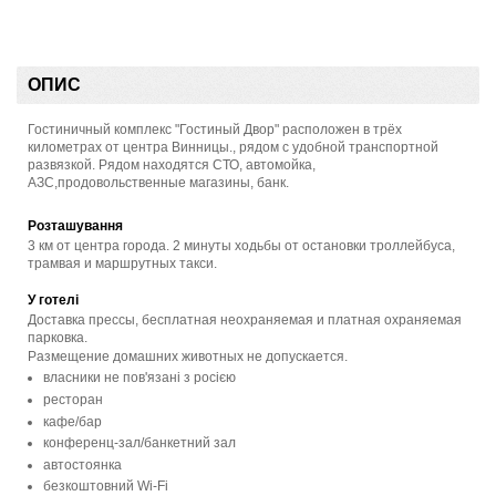
ОПИС
Гостиничный комплекс "Гостиный Двор" расположен в трёх
километрах от центра Винницы., рядом с удобной транспортной
развязкой. Рядом находятся СТО, автомойка,
АЗС,продовольственные магазины, банк.
Розташування
3 км от центра города. 2 минуты ходьбы от остановки троллейбуса,
трамвая и маршрутных такси.
У готелі
Доставка прессы, бесплатная неохраняемая и платная охраняемая
парковка.
Размещение домашних животных не допускается.
власники не пов'язані з росією
ресторан
кафе/бар
конференц-зал/банкетний зал
автостоянка
безкоштовний Wi-Fi