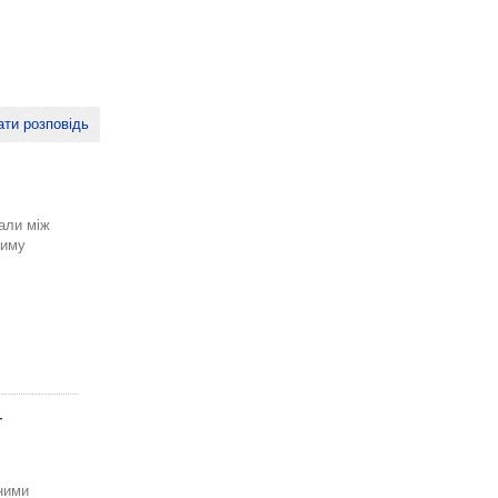
ти розповідь
али між
риму
-
ними