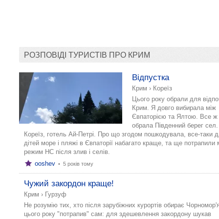
РОЗПОВІДІ ТУРИСТІВ ПРО КРИМ
Відпустка
Крим
›
Кореїз
Цього року обрали для відп
Крим. Я довго вибирала між
Євпаторією та Ялтою. Все ж
обрала Південний берег сел.
Кореїз, готель Ай-Петрі. Про що згодом пошкодувала, все-таки 
дітей море і пляжі в Євпаторії набагато краще, та ще потрапили 
режим НС після злив і селів.
ooshev
•
5 років тому
Чужий закордон краще!
Крим
›
Гурзуф
Не розумію тих, хто після зарубіжних курортів обирає Чорномор'
цього року "потрапив" сам: для здешевлення закордону шукав