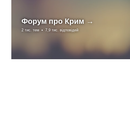
Форум про
Крим →
2 тис. тем •
7,9 тис. відповідей