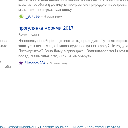
щасливі особи від дотику із прекрасною природою півострова
міста, яке не піддається опису.
_974765
•
9 років тому
прогулянка морями 2017
Крим
›
Керч
рова:
Напередодні виборів, що настають, приходить Путін до ворожк
ьких
запитує в неї: - А що зі мною буде наступного року? Чи буду я
Президентом? Вона йому відповідає: - Залишилося тобі бути н
посаді лише одне літо, більше не оберуть.
а
filimonov234
•
9 років тому
 - аби
ів
•
Експорт інформаціЇ
•
Політика конфіденційності
•
Користувацька угода