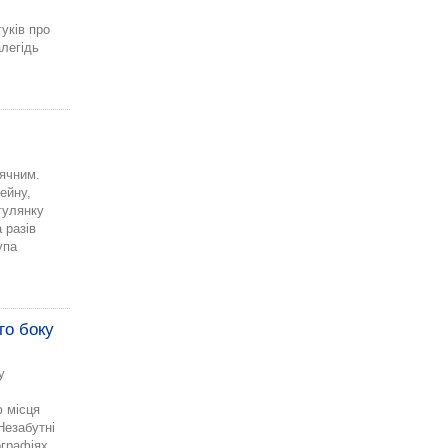
уків про
легідь
нячним.
ейну,
гулянку
 разів
упа
го боку
у
ю місця
Незабутні
ографіях