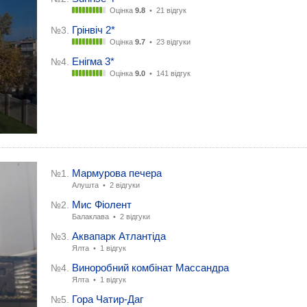
Оцінка
9.8
•
21 відгук
Грінвіч 2*
№3.
Оцінка
9.7
•
23 відгуки
Енігма 3*
№4.
Оцінка
9.0
•
141 відгук
Мармурова печера
№1.
Алушта •
2 відгуки
Мис Фіолент
№2.
Балаклава •
2 відгуки
Аквапарк Атлантіда
№3.
Ялта •
1 відгук
Виноробний комбінат Массандра
№4.
Ялта •
1 відгук
Гора Чатир-Даг
№5.