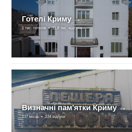
Готелі
Криму →
1 тис. готелів •
11,8 тис. відгуків
Визначні пам'ятки
Криму →
237 місць •
224 відгуки