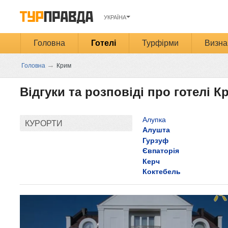
УКРАЇНА
Головна
Готелі
Турфірми
Визна
→
Головна
Крим
Відгуки та розповіді про готелі К
Алупка
КУРОРТИ
Алушта
Гурзуф
Євпаторія
Керч
Коктебель