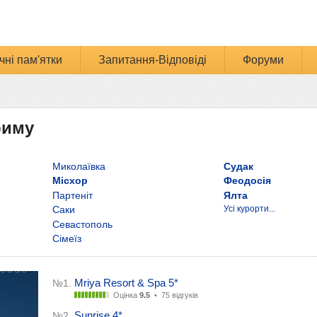
чні пам'ятки
Запитання-Відповіді
Форуми
риму
Миколаївка
Судак
Місхор
Феодосія
Партеніт
Ялта
Саки
Усі курорти...
Севастополь
Сімеїз
Mriya Resort & Spa 5*
№1.
Оцінка
9.5
•
75 відгуків
Sunrise 4*
№2.