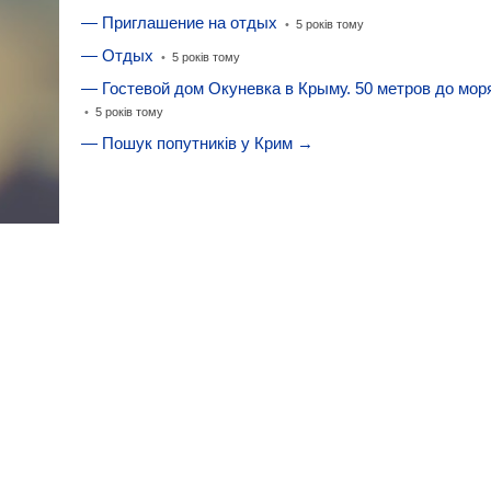
— Приглашение на отдых
•
5 років тому
— Отдых
•
5 років тому
— Гостевой дом Окуневка в Крыму. 50 метров до мор
•
5 років тому
— Пошук попутників у Крим →