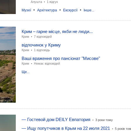
Алушта •
1 відгук
•
•
•
Музеї
Архітектура
Екскурсії
Інше...
Крим – гарне місце, якби не люди...
Крим
•
7 відповідей
відпочинок у Криму
Крим
•
1 відповідь
Ваші враження про пансіонат "Мисове"
Крим
•
Немає відповідей
Ще...
— Гостевой дом DEILY Евпатория
•
3 роки тому
— Ищу попутчиков в Крым на 22 июля 2021
•
5 років то