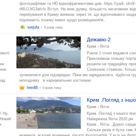
фотографіями та HD відеофрагментами див. https://yadi. sk/d/-
rMUJJtG3afcfx Вступ. На мою думку, більшість негативних відг
перебування в Криму виникає через те, що відпочиваючі зазда
піднімають планку вимог щодо розміщення/ж...
serjufa
•
8 років тому
Дежавю-2
Крим
›
Ялта
оволі
Ранок 1 січня видався со
и
Прихопивши пляшку портв
ьки
рушили на традиційну про
инне
Сонячною стежкою. Кілька
зупинялися для підзарядки. Поки ми заряджалися, підбігла гр
зад.
молодняку ​ ​ в карнавальних костюмах.
Iren48
•
9 років тому
Крим .Погляд з іншо
Крим
›
Ялта
! Ну,
Крим. Погляд з іншого бок
 Новий
Набережна Ялти 2010 рік
и
Крим...Ялта...Дорогі серц
Скільки разів я була там. 
моменти, яскраві враження, багато фотографій. У всіх на фот