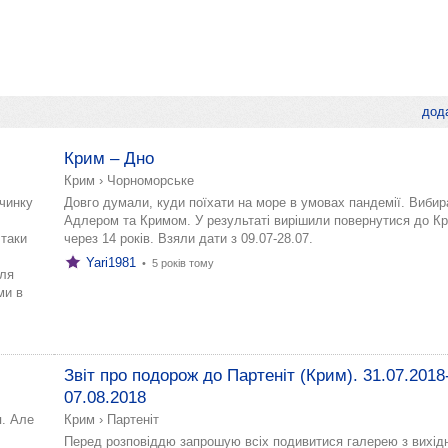
дода
Крим – Дно
Крим
›
Чорноморське
очинку
Довго думали, куди поїхати на море в умовах пандемії. Вибир
Адлером та Кримом. У результаті вирішили повернутися до К
 таки
через 14 років. Взяли дати з 09.07-28.07.
Yari1981
•
5 років тому
для
ми в
Звіт про подорож до Партеніт (Крим). 31.07.2018
07.08.2018
я. Але
Крим
›
Партеніт
Перед розповіддю запрошую всіх подивитися галерею з вихід