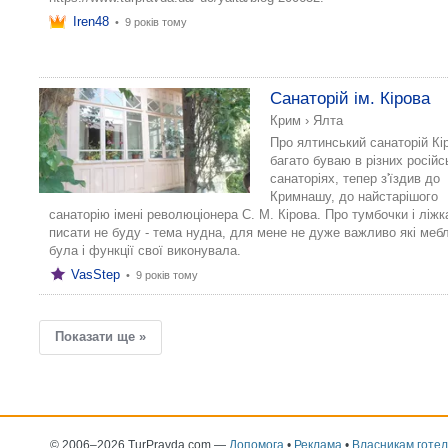
Iren48
•
9 років тому
Санаторій ім. Кірова
Крим
›
Ялта
Про ялтинський санаторій Кі
багато буваю в різних російс
санаторіях, тепер з'їздив до
Кримнашу, до найстарішого
санаторію імені революціонера С. М. Кірова. Про тумбочки і ліжк
писати не буду - тема нудна, для мене не дуже важливо які меблі
була і функції свої виконувала.
VasStep
•
9 років тому
Показати ще »
© 2006–2026 TurPravda.com
—
Допомога
•
Реклама
•
Власникам готел