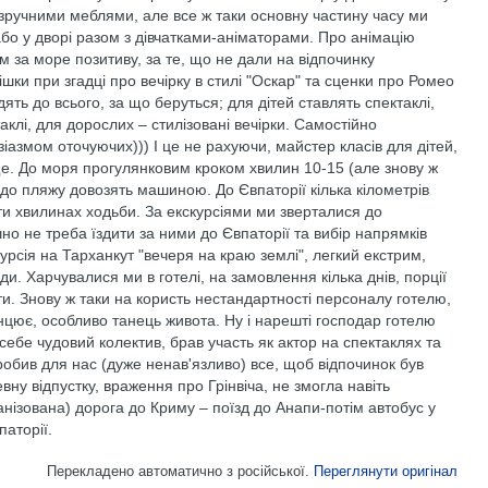
зручними меблями, але все ж таки основну частину часу ми
о у дворі разом з дівчатками-аніматорами. Про анімацію
м за море позитиву, за те, що не дали на відпочинку
шки при згадці про вечірку в стилі "Оскар" та сценки про Ромео
дять до всього, за що беруться; для дітей ставлять спектаклі,
лі, для дорослих – стилізовані вечірки. Самостійно
зіазмом оточуючих))) І це не рахуючи, майстер класів для дітей,
ще. До моря прогулянковим кроком хвилин 10-15 (але знову ж
до пляжу довозять машиною. До Євпаторії кілька кілометрів
ти хвилинах ходьби. За екскурсіями ми зверталися до
чно не треба їздити за ними до Євпаторії та вибір напрямків
урсія на Тарханкут "вечеря на краю землі", легкий екстрим,
и. Харчувалися ми в готелі, на замовлення кілька днів, порції
ти. Знову ж таки на користь нестандартності персоналу готелю,
анцює, особливо танець живота. Ну і нарешті господар готелю
себе чудовий колектив, брав участь як актор на спектаклях та
робив для нас (дуже ненав'язливо) все, щоб відпочинок був
у відпустку, враження про Грінвіча, не змогла навіть
анізована) дорога до Криму – поїзд до Анапи-потім автобус у
паторії.
Перекладено автоматично з російської.
Переглянути оригінал