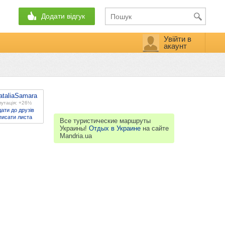
Додати відгук
Увійти в
акаунт
ataliaSamara
утація: +26½
ати до друзів
писати листа
Все туристические маршруты
Украины!
Отдых в Украине
на сайте
Mandria.ua