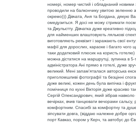
номері, номер чистий і обладнаний новими 
проводили на балкончику увитою зеленню аб
окремо))) Дівчата, Аня та Богдана, дякую Ва
омедузиться. Я досі не можу стримати посмі
та Джульєтту. Дівчатка дуже креативно підхо
для найменших влаштовують лялькові спектак
виготовляють реквізит і заражають свої енту
мафії для дорослих, караоке і багато чого 
таки додатковий плюсик на користь готелю) 
можна дістатися на маршрутці, зупинка в 5-
адміністратора Ані прямо в готелі, дуже зру
великий. Мені запам'яталася авторська екск
приголомшливі фотографії та безцінні спогад
дуже великі, кожен день була випічка і фрук
помічниця по кухні Вікторія дуже красиво т
Сергій Олександрович, який зібрав навколо 
вечірках, вчив танцювати вечорами сальсу, 
комфортним. Спасибі за комфортну та душевн
зіпсувати довга, (віддаю належне добре орг
порт Кавказ, пором у Керч, та автобус до Єв