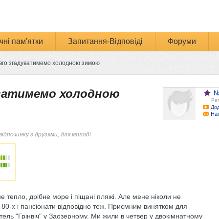
чні пам'ятки
Запитання-Відповіді
Форуми
овго згадуватимемо холодною зимою
уватимемо холодною
N
Реп
Дод
На
відпочинку з друзями, для молоді
 тепло, дрібне море і піщані пляжі. Але мене ніколи не
у 80-х і пансіонати відповідно теж. Приємним винятком для
ель "Грінвіч" у Заозерному. Ми жили в четвер у двокімнатному