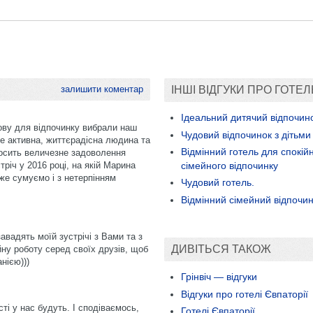
залишити коментар
ІНШІ ВІДГУКИ ПРО ГОТЕЛ
Ідеальний дитячий відпочино
нову для відпочинку вибрали наш
Чудовий відпочинок з дітьми
же активна, життєрадісна людина та
Відмінний готель для спокій
иносить величезне задоволення
сімейного відпочинку
тріч у 2016 році, на якій Марина
же сумуємо і з нетерпінням
Чудовий готель.
Відмінний сімейний відпочи
авадять моїй зустрічі з Вами та з
ДИВІТЬСЯ ТАКОЖ
ну роботу серед своїх друзів, щоб
нією)))
Грінвіч — відгуки
Відгуки про готелі Євпаторії
сті у нас будуть. І сподіваємось,
Готелі Євпаторії