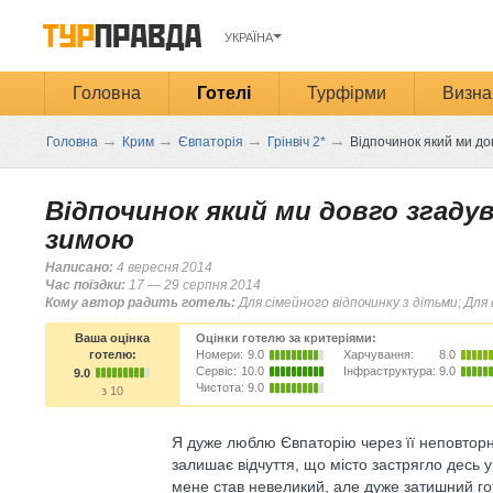
УКРАЇНА
Головна
Готелі
Турфірми
Визна
→
→
→
→
Головна
Крим
Євпаторія
Грінвіч 2*
Відпочинок який ми д
Відпочинок який ми довго згад
зимою
Написано:
4 вересня 2014
Час поїздки:
17 — 29 серпня 2014
Кому автор радить готель:
Для сімейного відпочинку з дітьми; Для 
Ваша оцінка
Оцінки готелю за критеріями:
готелю:
Номери:
9.0
Харчування:
8.0
Сервіс:
10.0
Інфраструктура:
9.0
9.0
Чистота:
9.0
з 10
Я дуже люблю Євпаторію через її неповторне
залишає відчуття, що місто застрягло десь 
мене став невеликий, але дуже затишний гот