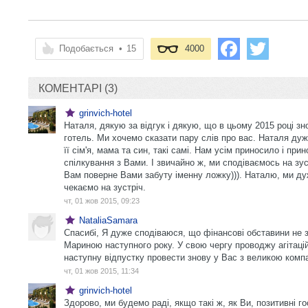
Подобається
•
15
4000
КОМЕНТАРІ (3)
grinvich-hotel
Наталя, дякую за відгук і дякую, що в цьому 2015 році з
готель. Ми хочемо сказати пару слів про вас. Наталя ду
її сім'я, мама та син, такі самі. Нам усім приносило і пр
спілкування з Вами. І звичайно ж, ми сподіваємось на зус
Вам поверне Вами забуту іменну ложку))). Наталю, ми ду
чекаємо на зустріч.
чт, 01 жов 2015, 09:23
NataliaSamara
Спасибі, Я дуже сподіваюся, що фінансові обставини не з
Мариною наступного року. У свою чергу проводжу агітацій
наступну відпустку провести знову у Вас з великою компа
чт, 01 жов 2015, 11:34
grinvich-hotel
Здорово, ми будемо раді, якщо такі ж, як Ви, позитивні го