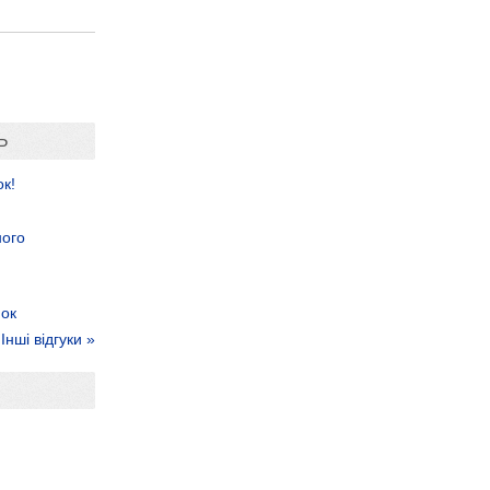
Ь
к!
ного
нок
Інші відгуки »