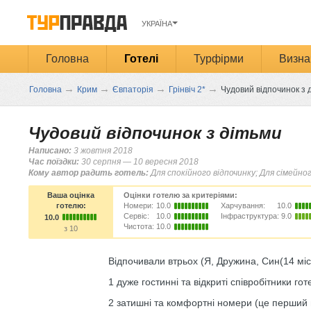
УКРАЇНА
Головна
Готелі
Турфірми
Визна
→
→
→
→
Головна
Крим
Євпаторія
Грінвіч 2*
Чудовий відпочинок з 
Чудовий відпочинок з дітьми
Написано:
3 жовтня 2018
Час поїздки:
30 серпня — 10 вересня 2018
Кому автор радить готель:
Для спокійного відпочинку; Для сімейно
Ваша оцінка
Оцінки готелю за критеріями:
готелю:
Номери:
10.0
Харчування:
10.0
Сервіс:
10.0
Інфраструктура:
9.0
10.0
Чистота:
10.0
з 10
Відпочивали втрьох (Я, Дружина, Син(14 міс
1 дуже гостинні та відкриті співробітники го
2 затишні та комфортні номери (це перший 