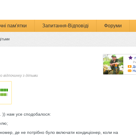
чні пам'ятки
Запитання-Відповіді
Форуми
дітьми
Ре
До
Н
го відпочинку з дітьми
. )) нам усе сподобалося:
телю;
номер, де не потрібно було включати кондиціонер, коли на