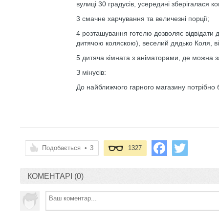
вулиці 30 градусів, усередині зберігалася 
3 смачне харчування та величезні порції;
4 розташування готелю дозволяє відвідати дв
дитячою коляскою), веселий дядько Коля, ві
5 дитяча кімната з аніматорами, де можна з
З мінусів:
До найближчого гарного магазину потрібно бу
Подобається
•
3
1327
КОМЕНТАРІ (0)