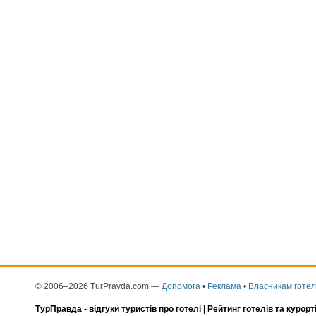
© 2006–2026 TurPravda.com
—
Допомога
•
Реклама
•
Власникам готел
ТурПравда -
відгуки туристів про готелі
| Рейтинг готелів та курорт