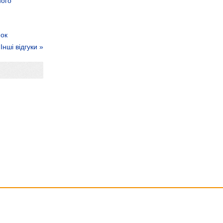
ного
нок
Інші відгуки »