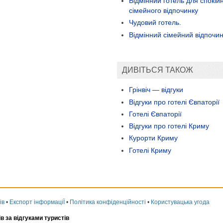
Відмінний готель для спокій
сімейного відпочинку
Чудовий готель.
Відмінний сімейний відпочи
ДИВІТЬСЯ ТАКОЖ
Грінвіч — відгуки
Відгуки про готелі Євпаторії
Готелі Євпаторії
Відгуки про готелі Криму
Курорти Криму
Готелі Криму
ів
•
Експорт інформаціЇ
•
Політика конфіденційності
•
Користувацька угода
ів за відгуками туристів