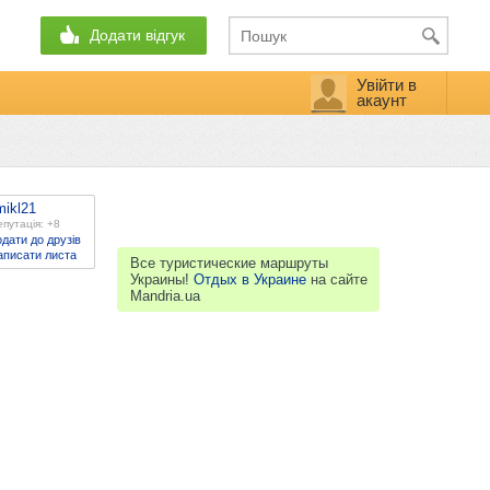
Додати відгук
Увійти в
акаунт
mikl21
путація: +8
дати до друзів
аписати листа
Все туристические маршруты
Украины!
Отдых в Украине
на сайте
Mandria.ua