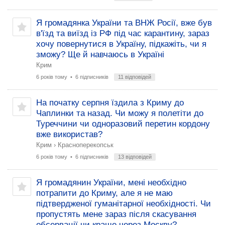
Я громадянка України та ВНЖ Росії, вже був
в'їзд та виїзд із РФ під час карантину, зараз
хочу повернутися в Україну, підкажіть, чи я
зможу? Ще й навчаюсь в Україні
Крим
6 років тому
• 6 підписників
11 відповідей
На початку серпня їздила з Криму до
Чаплинки та назад. Чи можу я полетіти до
Туреччини чи одноразовий перетин кордону
вже використав?
Крим
›
Красноперекопськ
6 років тому
• 6 підписників
13 відповідей
Я громадянин України, мені необхідно
потрапити до Криму, але я не маю
підтвердженої гуманітарної необхідності. Чи
пропустять мене зараз після скасування
обсервації чи краще через Москву?