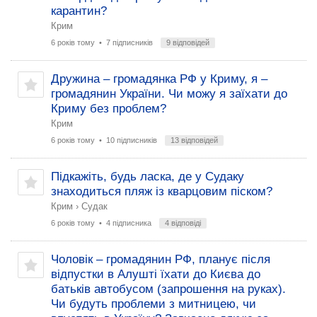
карантин?
Крим
6 років тому
• 7 підписників
9 відповідей
Дружина – громадянка РФ у Криму, я –
громадянин України. Чи можу я заїхати до
Криму без проблем?
Крим
6 років тому
• 10 підписників
13 відповідей
Підкажіть, будь ласка, де у Судаку
знаходиться пляж із кварцовим піском?
Крим
›
Судак
6 років тому
• 4 підписника
4 відповіді
Чоловік – громадянин РФ, планує після
відпустки в Алушті їхати до Києва до
батьків автобусом (запрошення на руках).
Чи будуть проблеми з митницею, чи