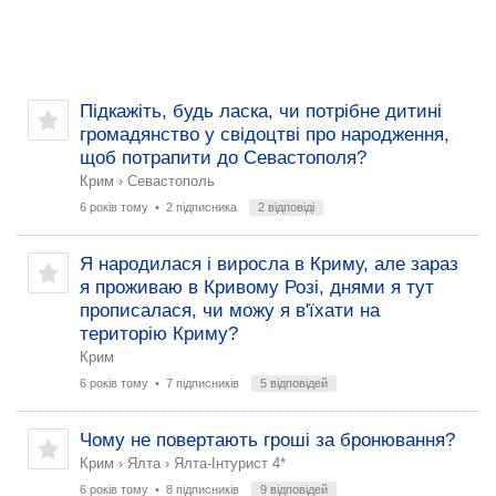
Підкажіть, будь ласка, чи потрібне дитині
громадянство у свідоцтві про народження,
щоб потрапити до Севастополя?
Крим
›
Севастополь
6 років тому
• 2 підписника
2 відповіді
Я народилася і виросла в Криму, але зараз
я проживаю в Кривому Розі, днями я тут
прописалася, чи можу я в'їхати на
територію Криму?
Крим
6 років тому
• 7 підписників
5 відповідей
Чому не повертають гроші за бронювання?
Крим
›
Ялта
›
Ялта-Інтурист 4*
6 років тому
• 8 підписників
9 відповідей