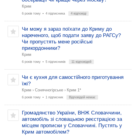
Крим
6 років тому
• 4 підписника
4 відповіді
Чи можу я зараз поїхати до Криму до
нареченого, щоб подати заяву до РАГСу?
Чи пропустять мене російські
прикордонники?
Крим
6 років тому
• 5 підписників
11 відповідей
Чи є кухня для самостійного приготування
їжі?
Крим
›
Сонячногірське
›
Крим 1*
6 років тому
• 1 підписник
Відповідей немає
Громадянство України, ВНЖ Словаччини,
автомобіль зі словацькою реєстрацією за
місцем прописки у Словаччині. Пустять у
Крим автомобілем?