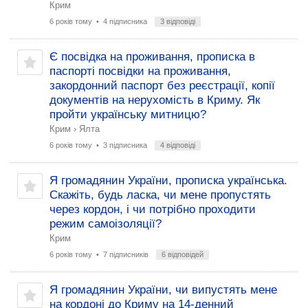
Крим
6 років тому
• 4 підписника
3 відповіді
Є посвідка на проживання, прописка в
паспорті посвідки на проживання,
закордонний паспорт без реєстрації, копії
документів на нерухомість в Криму. Як
пройти українську митницю?
Крим
›
Ялта
6 років тому
• 3 підписника
4 відповіді
Я громадянин України, прописка українська.
Скажіть, будь ласка, чи мене пропустять
через кордон, і чи потрібно проходити
режим самоізоляції?
Крим
6 років тому
• 7 підписників
6 відповідей
Я громадянин України, чи випустять мене
на кордоні до Криму на 14-денний