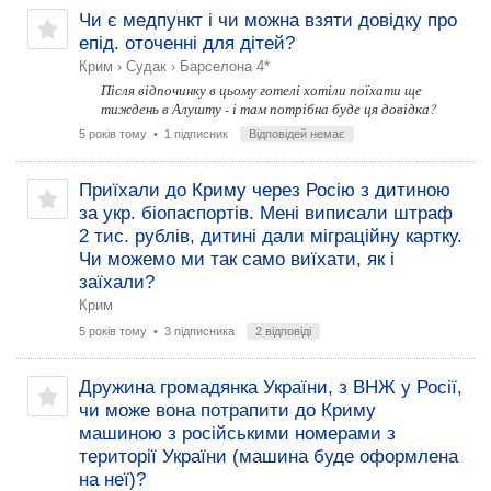
Чи є медпункт і чи можна взяти довідку про
епід. оточенні для дітей?
Крим
›
Судак
›
Барселона 4*
Після відпочинку в цьому готелі хотіли поїхати ще
тиждень в Алушту - і там потрібна буде ця довідка?
5 років тому
• 1 підписник
Відповідей немає
Приїхали до Криму через Росію з дитиною
за укр. біопаспортів. Мені виписали штраф
2 тис. рублів, дитині дали міграційну картку.
Чи можемо ми так само виїхати, як і
заїхали?
Крим
5 років тому
• 3 підписника
2 відповіді
Дружина громадянка України, з ВНЖ у Росії,
чи може вона потрапити до Криму
машиною з російськими номерами з
території України (машина буде оформлена
на неї)?