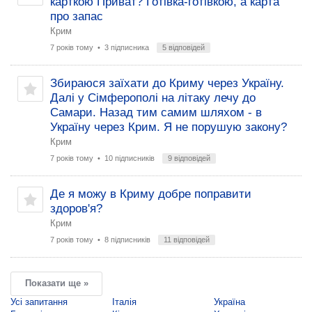
карткою Приват? Готівка-готівкою, а карта
про запас
Крим
7 років тому
• 3 підписника
5 відповідей
Збираюся заїхати до Криму через Україну.
Далі у Сімферополі на літаку лечу до
Самари. Назад тим самим шляхом - в
Україну через Крим. Я не порушую закону?
Крим
7 років тому
• 10 підписників
9 відповідей
Де я можу в Криму добре поправити
здоров'я?
Крим
7 років тому
• 8 підписників
11 відповідей
Показати ще »
Усі запитання
Італія
Україна