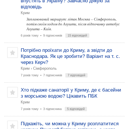
впустять в Україну? Завчасно дякую за
відповідь
Крим
Запланований маршрут: літак Москва – Сімферополь,
потім своїм ходом до Алушти, після відпочинку автобус
Алушта – Київ.
6 років тому
• 9 підписників
15 відповідей
Потрібно проїхати до Криму, а звідти до
Краснодара. Як це зробити? Варіант на т. с.
через Керч?
Крим
›
Сімферополь
7 років тому
• 7 підписників
7 відповідей
Хто підкаже санаторії у Криму, де є басейни
з морською водою? Цікавить ПБК
Крим
7 років тому
• 3 підписника
5 відповідей
Підкажіть, чи можна у Криму розплатитися