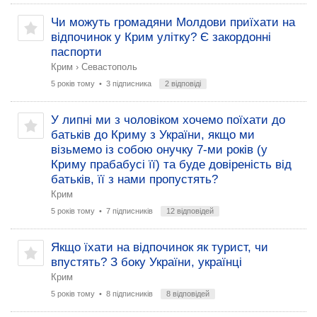
Чи можуть громадяни Молдови приїхати на
відпочинок у Крим улітку? Є закордонні
паспорти
Крим
›
Севастополь
5 років тому
• 3 підписника
2 відповіді
У липні ми з чоловіком хочемо поїхати до
батьків до Криму з України, якщо ми
візьмемо із собою онучку 7-ми років (у
Криму прабабусі її) та буде довіреність від
батьків, її з нами пропустять?
Крим
5 років тому
• 7 підписників
12 відповідей
Якщо їхати на відпочинок як турист, чи
впустять? З боку України, українці
Крим
5 років тому
• 8 підписників
8 відповідей