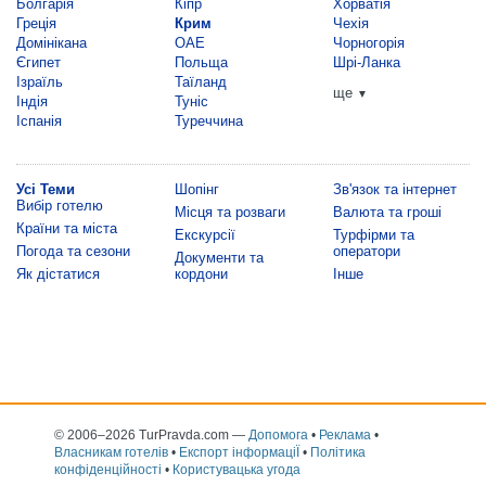
Болгарія
Кіпр
Хорватія
Греція
Крим
Чехія
Домінікана
ОАЕ
Чорногорія
Єгипет
Польща
Шрі-Ланка
Ізраїль
Таїланд
ще
▼
Індія
Туніс
Іспанія
Туреччина
Усі Теми
Шопінг
Зв'язок та інтернет
Вибір готелю
Місця та розваги
Валюта та гроші
Країни та міста
Екскурсії
Турфірми та
Погода та сезони
оператори
Документи та
Як дістатися
кордони
Інше
© 2006–2026 TurPravda.com
—
Допомога
•
Реклама
•
Власникам готелів
•
Експорт інформаціЇ
•
Політика
конфіденційності
•
Користувацька угода