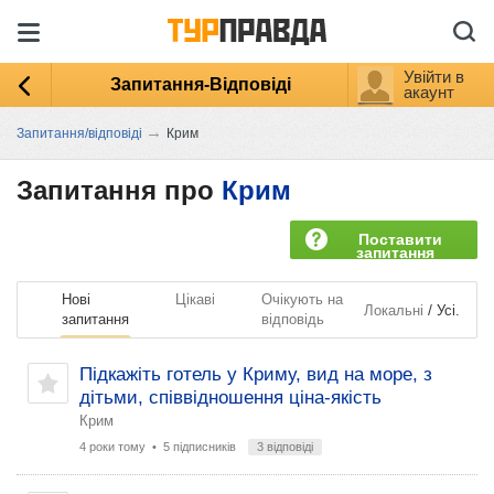
Увійти в
Запитання-Відповіді
акаунт
→
Запитання/відповіді
Крим
Запитання про
Крим
Поставити
запитання
Нові
Цікаві
Очікують на
/
Локальні
Усі.
запитання
відповідь
Підкажіть готель у Криму, вид на море, з
дітьми, співвідношення ціна-якість
Крим
4 роки тому
• 5 підписників
3 відповіді