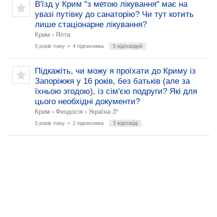
В'їзд у Крим "з метою лікування" має на
увазі путівку до санаторію? Чи тут котить
лише стаціонарне лікування?
Крим
›
Ялта
5 років тому
• 4 підписника
5 відповідей
Підкажіть, чи можу я проїхати до Криму із
Запоріжжя у 16 ​​років, без батьків (але за
їхньою згодою), із сім'єю подруги? Які для
цього необхідні документи?
Крим
›
Феодосія
›
Україна 3*
5 років тому
• 2 підписника
3 відповіді