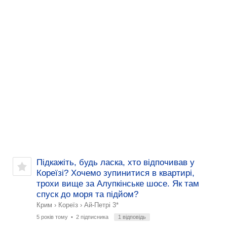
Підкажіть, будь ласка, хто відпочивав у
Кореїзі? Хочемо зупинитися в квартирі,
трохи вище за Алупкінське шосе. Як там
спуск до моря та підйом?
Крим
›
Кореїз
›
Ай-Петрі 3*
5 років тому
• 2 підписника
1 відповідь