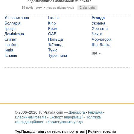
перетвориться відпочинок на пекло?
18 років тому
• немає підписників
2 відповіді
Усі запитання
Італія
Уганда
Болгарія
Кіпр
Україна
Греція
Крим
Хорватія
Домінікана
ОАЕ
Чехія
Єгипет
Польща
Чорногорія
Ізраїль
Таїланд
Шрі-Ланка
Індія
Туніс
ще
▼
Іспанія
Туреччина
© 2006–2026 TurPravda.com
—
Допомога
•
Реклама
•
Власникам готелів
•
Експорт інформаціЇ
•
Політика
конфіденційності
•
Користувацька угода
ТурПравда -
відгуки туристів про готелі
| Рейтинг готелів