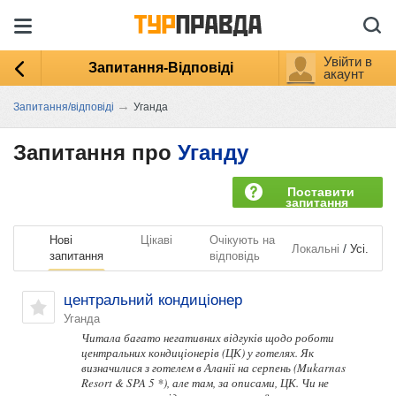
Увійти в
Запитання-Відповіді
акаунт
→
Запитання/відповіді
Уганда
Запитання про
Уганду
Поставити
запитання
Нові
Цікаві
Очікують на
/
Локальні
Усі.
запитання
відповідь
центральний кондиціонер
Уганда
Читала багато негативних відгуків щодо роботи
центральних кондиціонерів (ЦК) у готелях. Як
визначилися з готелем в Аланії на серпень (Mukarnas
Resort & SPA 5 *), але там, за описами, ЦК. Чи не