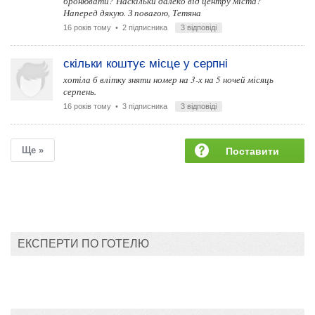
бронювати? Наскільки далеко від центру міста?
Наперед дякую. З повагою, Тетяна
16 років тому
• 2 підписника
3 відповіді
скільки коштує місце у серпні
хотіла б влітку зняти номер на 3-х на 5 ночей місяць
серпень.
16 років тому
• 3 підписника
3 відповіді
Ще »
Поставити
запитання
ЕКСПЕРТИ ПО ГОТЕЛЮ