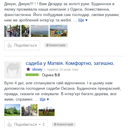
Дякую, Дякую!!! ! ! Вам Дезідер за золоті руки. Будиночок в
якому проживала наша компанія з Одеси, божественна,
фанстастична. Його побудував сам господар, своїми руками,
ним же зроблений інтер'єр та меблі.
… Ще ▾
Подобається
0
Коментарів
садиба у Матвія. Комфортно, затишно.
obuwy
• їздив(а)
10 років тому
Оцінка
9.0
Було 4 дні, але спланувати свій відпочинок. І в цьому нам
допомогла господиня садиби Оксана. Будиночок прекрасний,
правда, сказати не очікували. В інтер'єрі багато дерева, все
живе, справжні.
… Ще ▾
Подобається
•
2
0
Коментарів