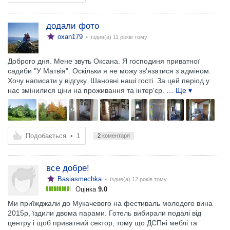
додали фото
oxan179
• їздив(а)
11 років тому
Доброго дня. Мене звуть Оксана. Я господиня приватної
садиби "У Матвія". Оскільки я не можу зв'язатися з адміном.
Хочу написати у відгуку. Шановні наші гості. За цей період у
нас змінилися ціни на проживання та інтер'єр.
… Ще ▾
Подобається
•
1
2
коментаря
все добре!
Basiasmechka
• їздив(а)
12 років тому
Оцінка
9.0
Ми приїжджали до Мукачевого на фестиваль молодого вина
2015р, їздили двома парами. Готель вибирали подалі від
центру і щоб приватний сектор, тому що ДСПні меблі та