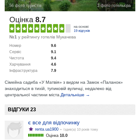
56 фото туристів
3 фото готельєра
Оцінка
8.7
на основі
19 відгуків
№1
у рейтингу готелів Мукачева
Номер
9.6
Сервіс
9.1
Чистота
9.4
Харчування
4.6
Інфраструктура
7.9
Сімейна садиба «У Матвія» з видом на Замок «Паланок»
знаходиться в тихій, тупиковій вуличці, недалеко від
центральної частини міста.
Детальніше →
ВІДГУКИ 23
є все для відпочинку
renta.ua1900
• їздив(а)
10 років тому
Оцінка
10.0