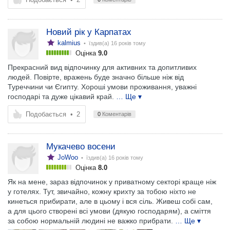
Новий рік у Карпатах
kalmius
• їздив(а)
16 років тому
Оцінка
9.0
Прекрасний вид відпочинку для активних та допитливих
людей. Повірте, вражень буде значно більше ніж від
Туреччини чи Єгипту. Хороші умови проживання, уважні
господарі та дуже цікавий край.
… Ще ▾
Подобається
•
2
0
Коментарів
Мукачево восени
JoWoo
• їздив(а)
16 років тому
Оцінка
8.0
Як на мене, зараз відпочинок у приватному секторі краще ніж
у готелях. Тут, звичайно, кожну крихту за тобою ніхто не
кинеться прибирати, але в цьому і вся сіль. Живеш собі сам,
а для цього створені всі умови (дякую господарям), а сміття
за собою нормальній людині не важко прибрати.
… Ще ▾