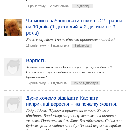
11 років тому
• 2 підписника
1 відповідь
Чи можна забронювати номер з 27 травня
на 10 днів (1 дорослий = 2 дитини по 9
років)
Якою є вартість і чи є недалеко прокат велосипедів?
13 років тому
• 3 підписника
3 відповіді
Вартість
Хочемо з чоловіком відпочити у вас у серпні днів 10.
Скільки коштує з людини на добу та за скільки
бронювати?
15 років тому
• 1 підписник
немає відповідей
Дуже хочемо відвідати Карпати
наприкінці вересня – на початку жовтня.
Добрий день. Шукаємо приватний готель. Хочемо
відвідати Ваші місця наприкінці вересня – на початку
жовтня. Приїхати на 3-4. Двоє. Без підселення. Скільки це
буде за гроші з людини на добу? За який термін потрібно