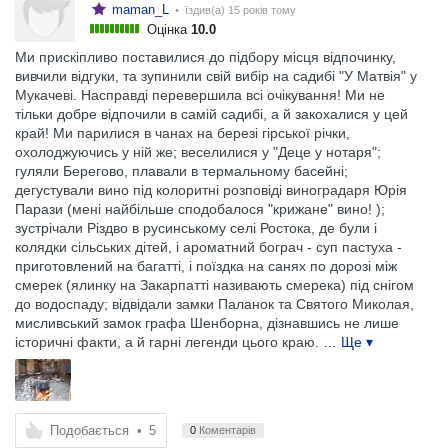
maman_L
• їздив(а)
15 років тому
Оцінка
10.0
Ми прискіпливо поставилися до підбору місця відпочинку,
вивчили відгуки, та зупинили свій вибір на садибі "У Матвія" у
Мукачеві. Насправді перевершила всі очікування! Ми не
тільки добре відпочили в самій садибі, а й закохалися у цей
край! Ми парилися в чанах на березі гірської річки,
охолоджуючись у ній же; веселилися у "Деце у нотаря";
гуляли Берегово, плавали в термальному басейні;
дегустували вино під колоритні розповіді виноградаря Юрія
Парази (мені найбільше сподобалося "крижане" вино! );
зустрічали Різдво в русинському селі Ростока, де були і
колядки сільських дітей, і ароматний бограч - суп пастуха -
приготовлений на багатті, і поїздка на санях по дорозі між
смерек (ялинку на Закарпатті називають смерека) під снігом
до водоспаду; відвідали замки Паланок та Святого Миколая,
мисливський замок графа Шенборна, дізнавшись не лише
історичні факти, а й гарні легенди цього краю.
… Ще ▾
Подобається
•
5
0
Коментарів