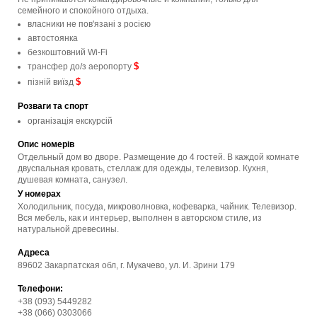
семейного и спокойного отдыха.
власники не пов'язані з росією
автостоянка
безкоштовний Wi-Fi
$
трансфер до/з аеропорту
$
пізній виїзд
Розваги та спорт
організація екскурсій
Опис номерів
Отдельный дом во дворе. Размещение до 4 гостей. В каждой комнате
двуспальная кровать, стеллаж для одежды, телевизор. Кухня,
душевая комната, санузел.
У номерах
Холодильник, посуда, микроволновка, кофеварка, чайник. Телевизор.
Вся мебель, как и интерьер, выполнен в авторском стиле, из
натуральной древесины.
Адреса
89602 Закарпатская обл, г. Мукачево, ул. И. Зрини 179
Телефони:
+38 (093) 5449282
+38 (066) 0303066