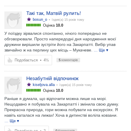
Такі так, Матвій рулить!
bosun_o
• їздив(а)
15 років тому
Оцінка
10.0
У поїздку зірвалися спонтанно, нічого попередньо не
обговорювали. Просто напередодні дня народження моєї
дружини вирішили зустріти його на Закарпатті. Вибір упав
звичайно ж на перлину цих місць – Мукачеве.
… Ще ▾
Подобається
•
4½
5
коментарів
Незабутній відпочинок
kiseljova.alla
• їздив(а)
15 років тому
Оцінка
10.0
Раніше я думала, що відпочити можна лише на морі.
Нещодавно я побувала на Закарпатті і змінила свою думку.
Прекрасна природа, гори можна побувати на екскурсіях. Я
навіть каталася на лижах! Хоча в дитинстві воліла ковзани.
… Ще ▾
Подобається
•
2
0
Коментарів