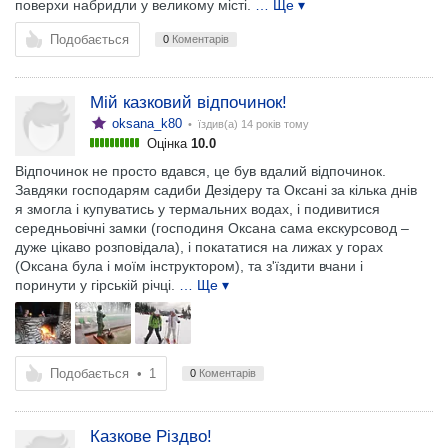
поверхи набридли у великому місті.
… Ще ▾
Подобається
0
Коментарів
Мій казковий відпочинок!
oksana_k80
• їздив(а)
14 років тому
Оцінка
10.0
Відпочинок не просто вдався, це був вдалий відпочинок.
Завдяки господарям садиби Дезідеру та Оксані за кілька днів
я змогла і купуватись у термальних водах, і подивитися
середньовічні замки (господиня Оксана сама екскурсовод –
дуже цікаво розповідала), і покататися на лижах у горах
(Оксана була і моїм інструктором), та з'їздити вчани і
поринути у гірській річці.
… Ще ▾
Подобається
•
1
0
Коментарів
Казкове Різдво!