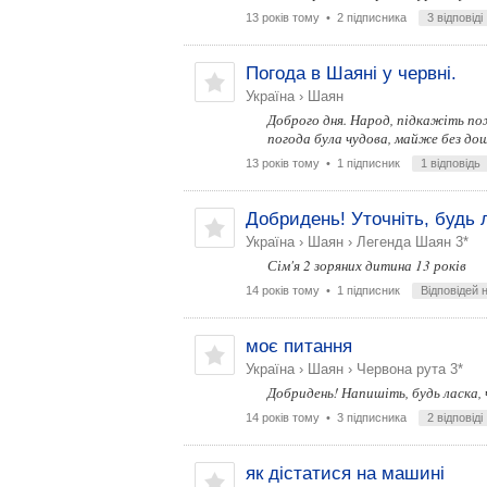
13 років тому
• 2 підписника
3 відповіді
Погода в Шаяні у червні.
Україна
›
Шаян
Доброго дня. Народ, підкажіть пож.
погода була чудова, майже без дощ
13 років тому
• 1 підписник
1 відповідь
Добридень! Уточніть, будь л
Україна
›
Шаян
›
Легенда Шаян 3*
Сім'я 2 зоряних дитина 13 років
14 років тому
• 1 підписник
Відповідей 
моє питання
Україна
›
Шаян
›
Червона рута 3*
Добридень! Напишіть, будь ласка, 
14 років тому
• 3 підписника
2 відповіді
як дістатися на машині