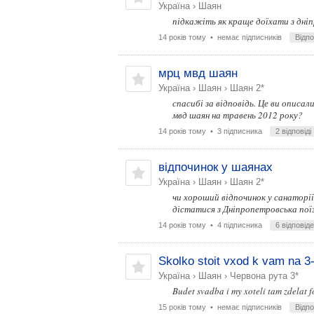
Україна
›
Шаян
підкажіть як краще доїхати з дні
14 років тому
• немає підписників
Відп
мрц мвд шаян
Україна
›
Шаян
›
Шаян 2*
спасибі за відповідь. Це ви описа
мвд шаян на травень 2012 року?
14 років тому
• 3 підписника
2 відповіді
відпочинок у шаянах
Україна
›
Шаян
›
Шаян 2*
чи хороший відпочинок у санаторії
дістатися з Дніпропетровська по
14 років тому
• 4 підписника
6 відповід
Skolko stoit vxod k vam na 3
Україна
›
Шаян
›
Червона рута 3*
Budet svadba i my xoteli tam zdelat f
15 років тому
• немає підписників
Відп