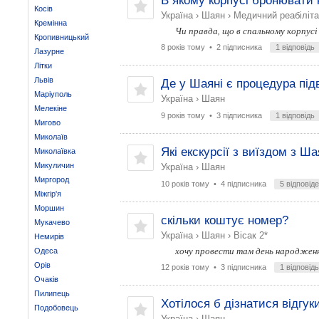
В якому корпусі бронювати
Косів
Україна
›
Шаян
›
Медичний реабіліта
Кремінна
Чи правда, що в спальному корпусі
Кропивницький
8 років тому
• 2 підписника
1 відповідь
Лазурне
Літки
Львів
Де у Шаяні є процедура під
Маріуполь
Україна
›
Шаян
Мелекіне
9 років тому
• 3 підписника
1 відповідь
Мигово
Миколаїв
Які екскурсії з виїздом з 
Миколаївка
Микуличин
Україна
›
Шаян
Миргород
10 років тому
• 4 підписника
5 відповід
Міжгір'я
Моршин
скільки коштує номер?
Мукачево
Україна
›
Шаян
›
Вісак 2*
Немирів
хочу провести там день народжен
Одеса
Орів
12 років тому
• 3 підписника
1 відповідь
Очаків
Пилипець
Хотілося б дізнатися відгук
Подобовець
Україна
›
Шаян