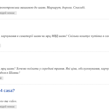
пропетровська машиною до шаян. Маршрут, дорога. Спасибі.
овідей немає
ли харчування в санаторії шаян чи мрц МВД шаян? Скільки коштує путівка в са
 мрц шаян? Хочемо поїхати у середині травня. Які ціни, обслуговування, харч
їздом в Шаяни?
ей
-4 casa?
oto та video.
овідей немає