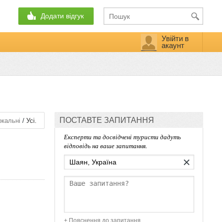
Додати відгук
Увійти в
акаунт
ПОСТАВТЕ ЗАПИТАННЯ
/
кальні
Усі.
Експерти та досвідчені туристи дадуть
відповідь на ваше запитання.
×
+ Пояснення до запитання