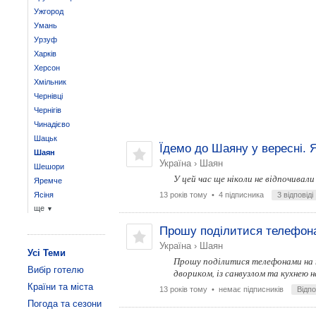
Ужгород
Умань
Урзуф
Харків
Херсон
Хмільник
Чернівці
Чернігів
Чинадієво
Шацьк
Їдемо до Шаяну у вересні. 
Шаян
Україна
›
Шаян
Шешори
У цей час ще ніколи не відпочивал
Яремче
Ясіня
13 років тому
• 4 підписника
3 відповіді
ще
▼
Прошу поділитися телефонам
Україна
›
Шаян
Усі Теми
Прошу поділитися телефонами на п
Вибір готелю
двориком, із санвузлом та кухнею на
Країни та міста
13 років тому
• немає підписників
Відп
Погода та сезони