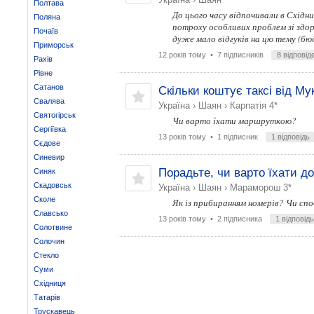
Полтава
До цього часу відпочивали в Східн
Поляна
потроху особливих проблем зі здор
Почаїв
дуже мало відгуків на цю тему (б
Приморськ
12 років тому
• 7 підписників
8 відповід
Рахів
Рівне
Сатанов
Скільки коштує таксі від Му
Свалява
Україна
›
Шаян
›
Карпатія 4*
Святогірськ
Чи варто їхати маршруткою?
Сергіївка
13 років тому
• 1 підписник
1 відповідь
Сєдове
Синевир
Порадьте, чи варто їхати 
Синяк
Скадовськ
Україна
›
Шаян
›
Мараморош 3*
Сколе
Як із прибиранням номерів? Чи спо
Славсько
13 років тому
• 2 підписника
1 відповідь
Солотвине
Солочин
Стекло
Суми
Східниця
Татарів
Трускавець