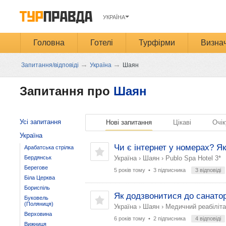
УКРАЇНА
Головна
Готелі
Турфірми
Визнач
→
→
Запитання/відповіді
Україна
Шаян
Запитання про
Шаян
Усі запитання
Нові запитання
Цікаві
Очік
Україна
Чи є інтернет у номерах? Я
Арабатська стрілка
Бердянськ
Україна
›
Шаян
›
Publo Spa Hotel 3*
Берегове
5 років тому
• 3 підписника
3 відповіді
Біла Церква
Бориспіль
Як додзвонитися до санато
Буковель
(Поляниця)
Україна
›
Шаян
›
Медичний реабіліта
Верховина
6 років тому
• 2 підписника
4 відповіді
Вижниця