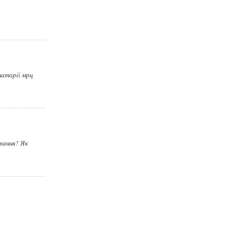
наторії мрц
ування? Як