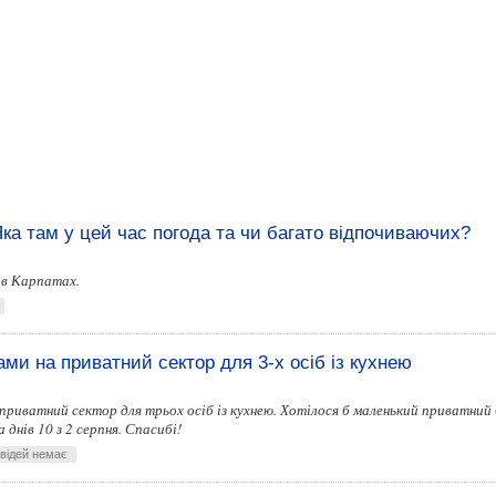
Яка там у цей час погода та чи багато відпочиваючих?
и в Карпатах.
и на приватний сектор для 3-х осіб із кухнею
риватний сектор для трьох осіб із кухнею. Хотілося б маленький приватний 
 днів 10 з 2 серпня. Спасибі!
овідей немає