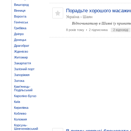
Вишгород
Порадьте хорошого масажис
Вінниця
Ворохта
Україна
›
Шаян
Генічеськ
Відпочиватиму в Шаяні (у приватн
Грибівка
8 років тому
• 2 підписника
2 відповіді
Дніпро
Донецьк
Драгобрат
Жденієво
Житомир
Закарпаття
Залізний порт
Запоріжжя
Затока
Кам'янець-
Подільський
Кароліно-Бугаз
Київ
Кирилівка
Коблево
Коломия
Корсунь-
Шевченківський