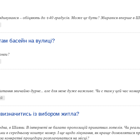
 здивувався – обіцяють до +40 градусів. Може це бути? Збираюся вперше в Ш
 там басейн на вулиці?
онги?
итання звичайно дурне... але для мене дуже важливе. Чи є там у цей час комар
ей
 визначитись із вибором житла?
одна, в Шаяни. В інтернеті не багато пропозицій приватних готелів. Чи реаль
ки в середньому коштує номер. І ще щодо лікування, як краще домовлятися пр
за конкретні процедури розплачуватися на місці?