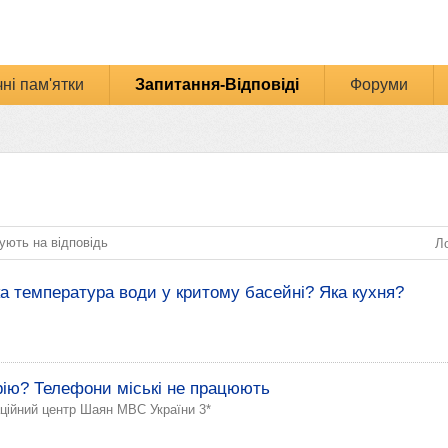
ні пам'ятки
Запитання-Відповіді
Форуми
ують на відповідь
Ло
ка температура води у критому басейні? Яка кухня?
рію? Телефони міські не працюють
ційний центр Шаян МВС України 3*