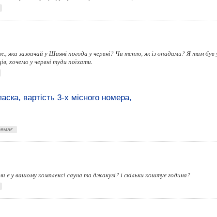
, яка зазвичай у Шаяні погода у червні? Чи тепло, як із опадами? Я там був у
ів, хочемо у червні туди поїхати.
аска, вартість 3-х місного номера,
немає
чи є у вашому комплексі сауна та джакузі? і скільки коштує година?