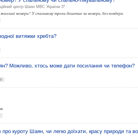
 номер? У спальному чи спально-лікувальному?
ційний центр Шаян МВС України 3*
 жахливі номери? У спальному трохи дешевше за номери, без кондера.
водної витяжки хребта?
Шаян? Можливо, хтось може дати посилання чи телефон?
ей
ня
и про куроту Шаян, чи легко доїхати, красу природи та в