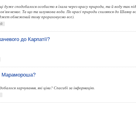
иці дуже сподобалося особисто я їхала через красу природи, та й воду так пі
ов'ям немає. Та що та шлункова вода. По красі природи схиляюся до Шаяну вс
юджет обмежений тому прораховуємо все).
ей
качевого до Карпатії?
до Марамороша?
добалося харчування, які ціни? Спасибі за інформацію.