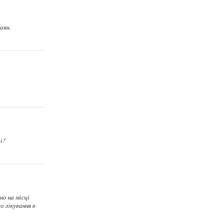
аян.
і?
но на місці
о лікування в