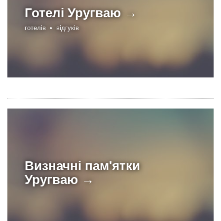
Готелі
Уругваю →
готелів •
відгуків
Визначні пам'ятки
Уругваю →