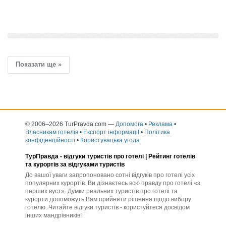
додати розповідь
Показати ще »
© 2006–2026 TurPravda.com
—
Допомога
•
Реклама
•
Власникам готелів
•
Експорт інформаціЇ
•
Політика
конфіденційності
•
Користувацька угода
ТурПравда -
відгуки туристів про готелі
| Рейтинг готелів
та курортів за відгуками туристів
До вашої уваги запропоновано сотні відгуків про готелі усіх
популярних курортів. Ви дізнаєтесь всю правду про готелі «з
перших вуст». Думки реальних туристів про готелі та
курорти допоможуть Вам прийняти рішення щодо вибору
готелю. Читайте відгуки туристів - користуйтеся досвідом
інших мандрівників!