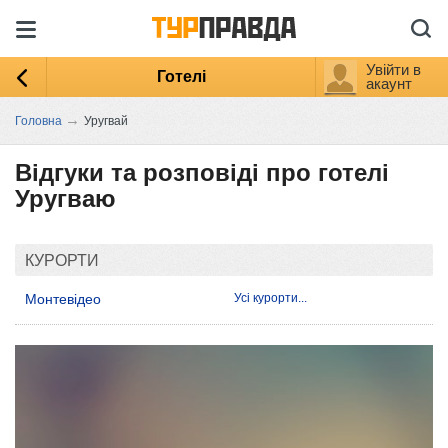
Увійти в
Готелі
акаунт
→
Головна
Уругвай
Відгуки та розповіді про готелі
Уругваю
КУРОРТИ
Монтевідео
Усі курорти...