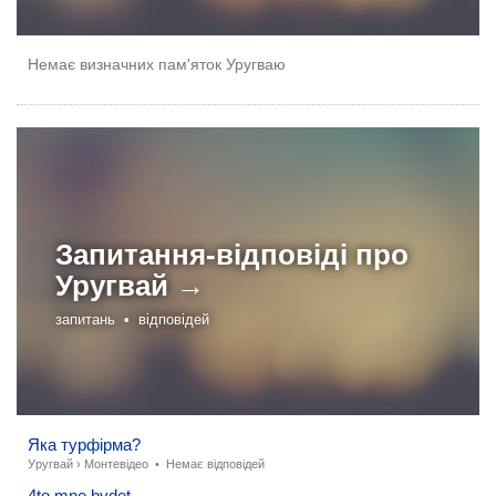
Немає визначних пам'яток Уругваю
Запитання-відповіді про
Уругвай →
запитань •
відповідей
Яка турфірма?
Уругвай
›
Монтевідео
•
Немає відповідей
4to mne bydet