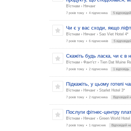
В'єтнам
›
Нячанг
7 років тому
• 4 підписника
5 відповідей
Чи є у вас сходи, якщо ліф
В'єтнам
›
Нячанг
›
Sao Viet Hotel 4*
7 років тому
• 6 підписників
5 відповіде
Скажіть будь ласка, чи є в
В'єтнам
›
Фант'єт
›
Tien Dat Muine Re
7 років тому
• 2 підписника
1 відповідь
Підкажіть, у цьому готелі ч
В'єтнам
›
Нячанг
›
Starlet Hotel 3*
7 років тому
• 2 підписника
Відповідей 
Послуги фітнес-центру плат
В'єтнам
›
Нячанг
›
Green World Hotel
7 років тому
• 1 підписник
Відповідей н