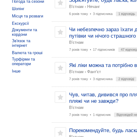
Зорієнтуйте, будь ласка, ко
Погода та сезони
В'єтнам
›
Нячанг
Шопінг
6 років тому
• 3 підписника
1 відповідь
Місця та розваги
Екскурсії
Чи небезпечно зараз їхати 
Документи та
кордони
путівки чи нічого страшног
Зв'язок та
В'єтнам
інтернет
7 років тому
• 17 підписників
47 відпові
Валюта та гроші
Турфірми та
оператори
Які ліки можна та потрібно 
Інше
В'єтнам
›
Фант'єт
7 років тому
• 3 підписника
2 відповіді
Чув, читав, дивився про пл
пляжі чи не завжди?
В'єтнам
7 років тому
• 1 підписник
Відповідей н
Порекомендуйте, будь ласка
В'єтнам