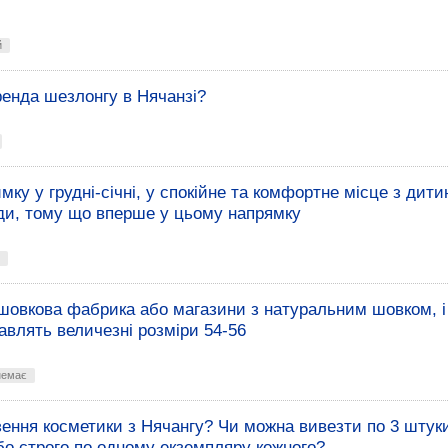
й
ренда шезлонгу в Нячанзі?
мку у грудні-січні, у спокійне та комфортне місце з дити
ди, тому що вперше у цьому напрямку
шовкова фабрика або магазини з натуральним шовком, і
авлять величезні розміри 54-56
немає
ення косметики з Нячангу? Чи можна вивезти по 3 штук
бо строго по одному екземпляру кожного?