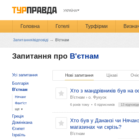
УКРАЇНА
Головна
Готелі
Турфірми
Визнач
→
Запитання/відповіді
В'єтнам
Запитання про
В'єтнам
Усі запитання
Нові запитання
Цікаві
Очік
Болгарія
В'єтнам
Хто з мандрівників був на о
Нячанг
В'єтнам
›
о. Фукуок
Фант'єт
6 років тому
• 6 підписників
13 відповід
ще
▼
Греція
Хто був у Дананзі чи Нячан
Домінікана
магазинах чи скрізь?
Єгипет
В'єтнам
Ізраїль