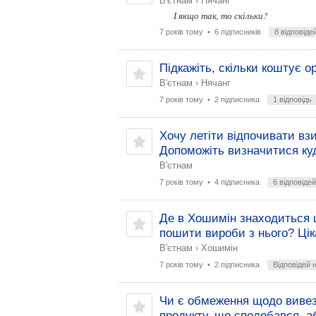
В'єтнам
›
Нячанг
І якщо так, то скільки?
7 років тому
• 6 підписників
8 відповіде
Підкажіть, скільки коштує о
В'єтнам
›
Нячанг
7 років тому
• 2 підписника
1 відповідь
Хочу летіти відпочивати взи
Допоможіть визначитися ку
В'єтнам
7 років тому
• 4 підписника
6 відповідей
Де в Хошимін знаходиться 
пошити вироби з нього? Цік
В'єтнам
›
Хошимін
7 років тому
• 2 підписника
Відповідей 
Чи є обмеження щодо вивез
продукту, що сподобався, а