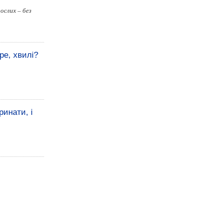
рослих – без
ре, хвилі?
ринати, і