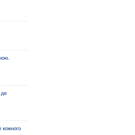
ною.
 де
и кожного