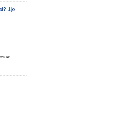
нзі? Що
ать не