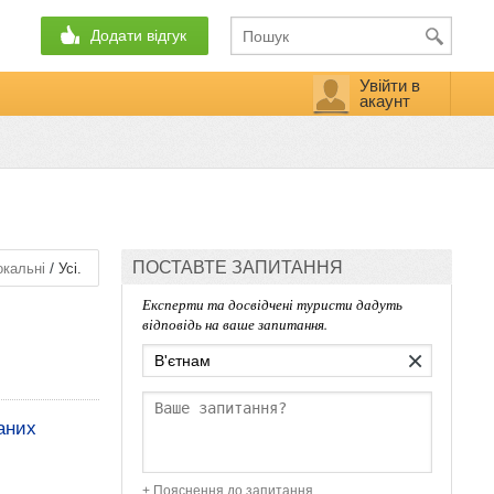
Додати відгук
Увійти в
акаунт
ПОСТАВТЕ ЗАПИТАННЯ
/
кальні
Усі.
Експерти та досвідчені туристи дадуть
відповідь на ваше запитання.
×
аних
+ Пояснення до запитання