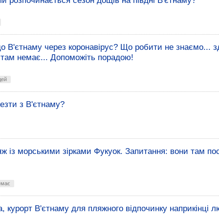
ли розпочинається сезон дощів на півдні В'єтнаму?
до В'єтнаму через коронавірус? Що робити не знаємо... 
о там немає... Допоможіть порадою!
дей
везти з В'єтнаму?
яж із морськими зірками Фукуок. Запитання: вони там пос
емає
, курорт В'єтнаму для пляжного відпочинку наприкінці л