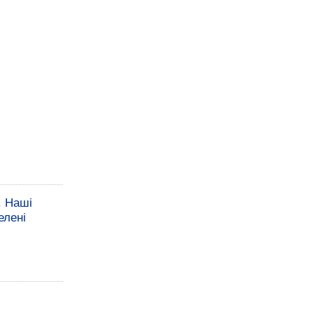
. Наші
елені