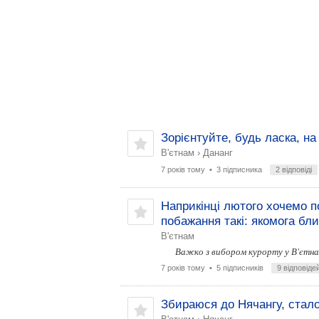
Зорієнтуйте, будь ласка, на
В'єтнам
›
Дананг
7 років тому
• 3 підписника
2 відповіді
Наприкінці лютого хочемо по
побажання такі: якомога бли
В'єтнам
Важко з вибором курорту у В'єтна
7 років тому
• 5 підписників
9 відповіде
Збираюся до Нячангу, стало