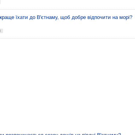
 краще їхати до В'єтнаму, щоб добре відпочити на морі?
й