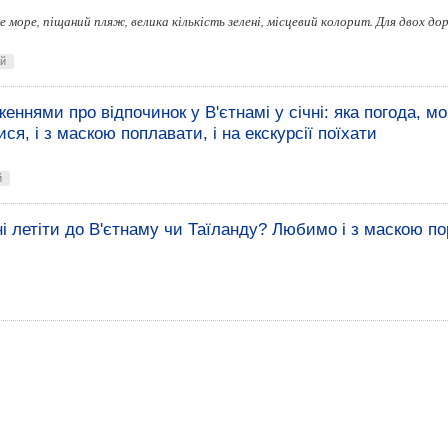
ле море, піщаний пляж, велика кількість зелені, місцевий колорит. Для двох до
ей
женнями про відпочинок у В'єтнамі у січні: яка погода, мо
ися, і з маскою поплавати, і на екскурсії поїхати
й
ні летіти до В'єтнаму чи Таїланду? Любимо і з маскою по