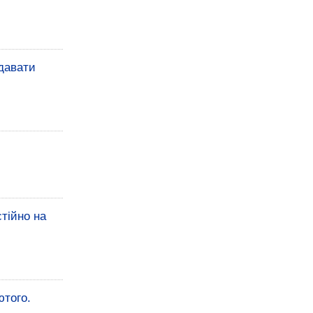
здавати
тійно на
ютого.