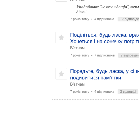
Уподобання: "не сезон дощів", ​​теп
дітей.
7 років тому
• 4 підписника
17 відповід
Поділіться, будь ласка, вра
Хочеться і на сонечку погріт
В'єтнам
7 років тому
• 7 підписників
7 відповіде
Порадьте, будь ласка, у січ
подивитися пам'ятки
В'єтнам
7 років тому
• 4 підписника
3 відповіді