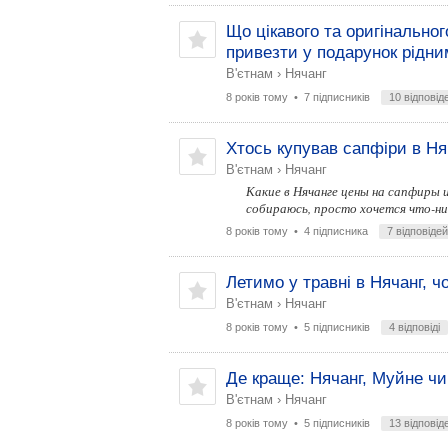
Що цікавого та оригінально
привезти у подарунок рідни
В'єтнам
›
Нячанг
8 років тому
• 7 підписників
10 відповід
Хтось купував сапфіри в Ня
В'єтнам
›
Нячанг
Какие в Нячанге цены на сапфиры 
собираюсь, просто хочется что-ниб
8 років тому
• 4 підписника
7 відповідей
Летимо у травні в Нячанг, ч
В'єтнам
›
Нячанг
8 років тому
• 5 підписників
4 відповіді
Де краще: Нячанг, Муйне чи
В'єтнам
›
Нячанг
8 років тому
• 5 підписників
13 відповід