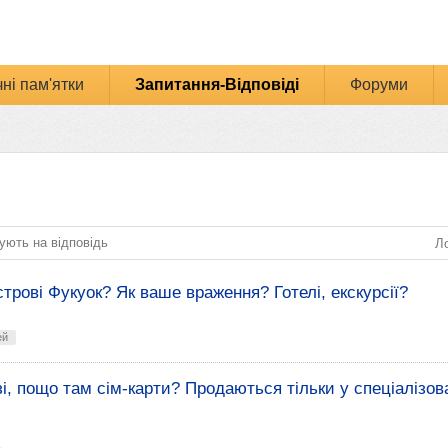
ні пам'ятки
Запитання-Відповіді
Форуми
ують на відповідь
Ло
строві Фукуок? Як ваше враження? Готелі, екскурсії?
ей
зі, пощо там сім-карти? Продаються тільки у спеціалізов