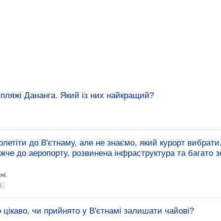
 пляжі Дананга. Який із них найкращий?
летіти до В'єтнаму, але не знаємо, який курорт вибрати
жче до аеропорту, розвинена інфраструктура та багато з
мі.
й
 цікаво, чи прийнято у В'єтнамі залишати чайові?