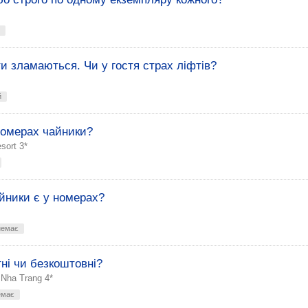
ти зламаються. Чи у гостя страх ліфтів?
й
 номерах чайники?
sort 3*
айники є у номерах?
немає
ні чи безкоштовні?
 Nha Trang 4*
емає