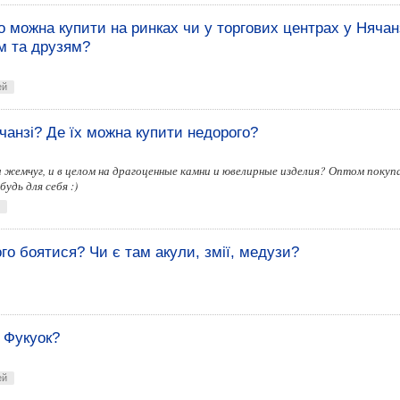
го можна купити на ринках чи у торгових центрах у Няча
м та друзям?
ей
чанзі? Де їх можна купити недорого?
и жемчуг, и в целом на драгоценные камни и ювелирные изделия? Оптом покуп
удь для себя :)
ого боятися? Чи є там акули, змії, медузи?
 Фукуок?
ей