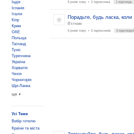
Індія
6 років тому
• 2 підписника
1 відповідь
Іспанія
Італія
Порадьте, будь ласка, коли
Кіпр
В'єтнам
Крим
6 років тому
• 5 підписників
5 відповіде
ОАЕ
Польща
Таїланд
Туніс
Туреччина
Україна
Хорватія
Чехія
Чорногорія
Шрі-Ланка
ще
▼
Усі Теми
Вибір готелю
Країни та міста