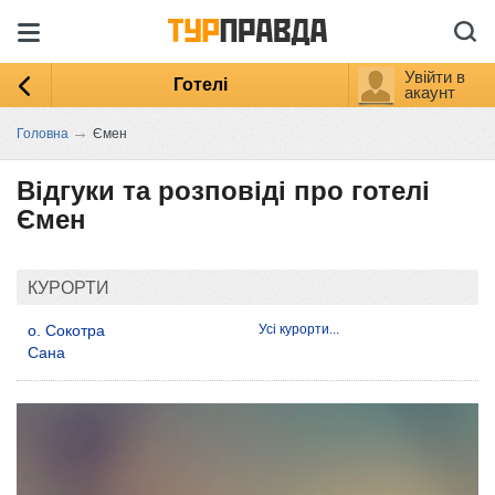
Увійти в
Готелі
акаунт
→
Головна
Ємен
Відгуки та розповіді про готелі
Ємен
КУРОРТИ
о. Сокотра
Усі курорти...
Сана