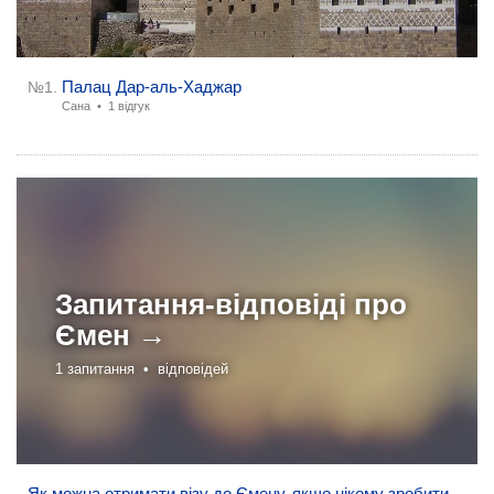
Палац Дар-аль-Хаджар
№1.
Сана •
1 відгук
Запитання-відповіді про
Ємен →
1 запитання •
відповідей
Як можна отримати візу до Ємену, якщо нікому зробити