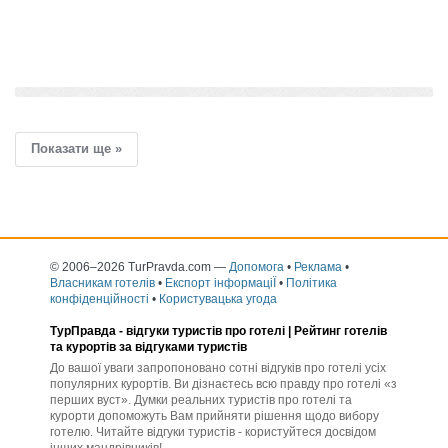
додати розповідь
Показати ще »
© 2006–2026 TurPravda.com
—
Допомога
•
Реклама
•
Власникам готелів
•
Експорт інформаціЇ
•
Політика
конфіденційності
•
Користувацька угода
ТурПравда -
відгуки туристів про готелі
| Рейтинг готелів
та курортів за відгуками туристів
До вашої уваги запропоновано сотні відгуків про готелі усіх
популярних курортів. Ви дізнаєтесь всю правду про готелі «з
перших вуст». Думки реальних туристів про готелі та
курорти допоможуть Вам прийняти рішення щодо вибору
готелю. Читайте відгуки туристів - користуйтеся досвідом