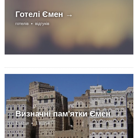
Готелі
Ємен →
готелів •
відгуків
Визначні пам'ятки
Ємен →
1 місце •
1 відгук