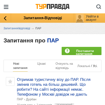
Увійти в
Запитання-Відповіді
акаунт
→
Запитання/відповіді
ПАР
Запитання про
ПАР
Поставити
запитання
Нові
Цікаві
Очікують на
/
Локальні
Усі.
запитання
відповідь
Отримав туристичну візу до ПАР. Після
змінив готель на більш дешевий. Що
робити? На сайті інформації немає.
Телефоном у Москві довідок не дають
ПАР
›
Дурбан
10 років тому
• 7 підписників
14 відповідей