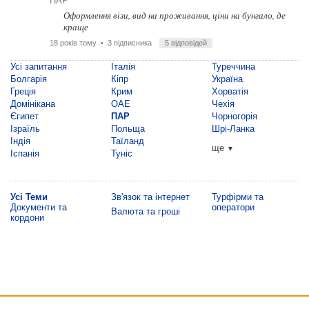
ПАР
Оформлення візи, вид на проживання, ціни на бунгало, де
краще
18 років тому
• 3 підписника
5 відповідей
Усі запитання
Італія
Туреччина
Болгарія
Кіпр
Україна
Греція
Крим
Хорватія
Домінікана
ОАЕ
Чехія
Єгипет
ПАР
Чорногорія
Ізраїль
Польща
Шрі-Ланка
Індія
Таїланд
ще
▼
Іспанія
Туніс
Усі Теми
Зв'язок та інтернет
Турфірми та
Документи та
оператори
Валюта та гроші
кордони