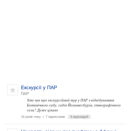
Екскурсії у ПАР
ПАР
Хто чув про екскурсійний тур у ПАР з відвідуванням
Ботанічного саду, садів Йоганнесбурга, етнографічного
села? Дуже цікаво
16 років тому
• 7 підписників
6 відповідей