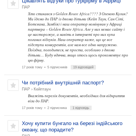
Цікавлять відгуки про турфірму в Африці
ПАР
Хто стикався з Golden Route Africa???? З Оленою Кулик?
Ми їдемо до ПАР із двома дітьми (Кейп Таун, Сан Сіті,
Ботсвана, Замбія) і наш оператор номінував у Африці
партнера – Golden Route Africa. Але у них немає сайту і
це насторожує, а навіть в інтернеті про них купа
поганих відгуків. Наш оператор каже, що це все
підступи конкурентів, але нам все одно напружено.
Поїздка, погодьтеся, не проста, особливо з двома
дітьми… Буду вдячна, якщо хтось щось прокоментує про
цю фірму.
17 років тому
• 5 підписників
19 відповідей
Чи потрібний внутрішній паспорт?
ПАР
›
Кейптаун
Вкажіть перелік документів, необхідних для відкриття
візи до ПАР.
17 років тому
• 2 підписника
1 відповідь
Хочу купити бунгало на березі індійського
океану, що порадите?