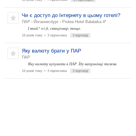
Чи є доступ до Інтернету в цьому готелі?
ПАР
›
Йоганнесбург
›
Protea Hotel Balalaika 4*
І який? wi-fi, стаціонар, тощо.
16 років тому
• 3 підписника
3 відповіді
Яку валюту брати у ПАР
ПАР
Яку валюту купувати в ПАР. Їду наприкінці тижня.
16 років тому
• 3 підписника
3 відповіді